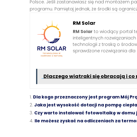
Polsce. Jeśli zastanawiasz się nad montażem pan
programu. Pamiętaj jednak, że środki są ogranicz
RM Solar
RM Solar
to wiodący portal t
inteligentnych rozwiązaniac
technologii z troską o środo
sprawdzone rozwiązania dl
Dlaczego wiatraki się obracają i co
Dla kogo przeznaczony jest program Mój Prą
Jaka jest wysokość dotacji na pompę ciepł
Czy warto instalować fotowoltaikę w domu
Ile możesz zyskać na odliczeniach za ter