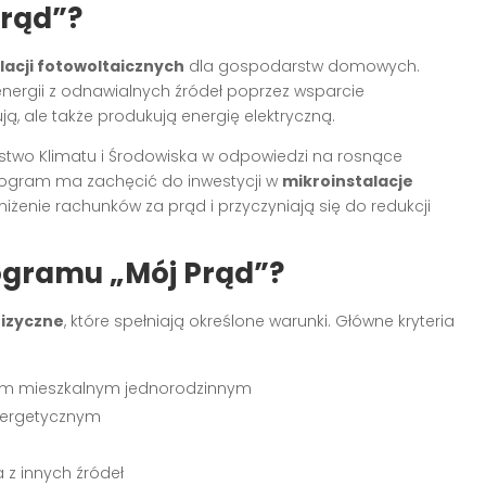
Prąd”?
lacji fotowoltaicznych
dla gospodarstw domowych.
nergii z odnawialnych źródeł poprzez wsparcie
ją, ale także produkują energię elektryczną.
rstwo Klimatu i Środowiska w odpowiedzi na rosnące
rogram ma zachęcić do inwestycji w
mikroinstalacje
iżenie rachunków za prąd i przyczyniają się do redukcji
ogramu „Mój Prąd”?
fizyczne
, które spełniają określone warunki. Główne kryteria
em mieszkalnym jednorodzinnym
nergetycznym
 z innych źródeł