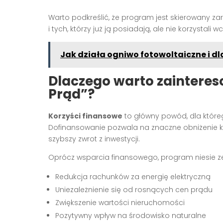
Warto podkreślić, że program jest skierowany zar
i tych, którzy już ją posiadają, ale nie korzystali 
Jak działa ogniwo fotowoltaiczne i dl
Dlaczego warto zaintere
Prąd”?
Korzyści finansowe
to główny powód, dla które
Dofinansowanie pozwala na znaczne obniżenie kos
szybszy zwrot z inwestycji.
Oprócz wsparcia finansowego, program niesie ze
Redukcja rachunków za energię elektryczną
Uniezależnienie się od rosnących cen prądu
Zwiększenie wartości nieruchomości
Pozytywny wpływ na środowisko naturalne