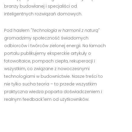
branży budowlanej i specjaliści od
inteligentnych rozwiązań domowych.
Pod hasłem
"Technologia w harmonii z naturą"
gromadzimy społeczność świadomych
odbiorców i twórców zielonej energii. Na łamach
portalu publikujemy eksperckie artykuły o
fotowoltaice, pompach ciepła, rekuperacji i
wszystkim, co związane z nowoczesnymi
technologiami w budownictwie. Nasze treści to
nie tylko sucha teoria – to przede wszystkim
praktyczna wiedza poparta doświadczeniem i
realnym feedback'iem od użytkowników.