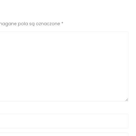
agane pola są oznaczone
*