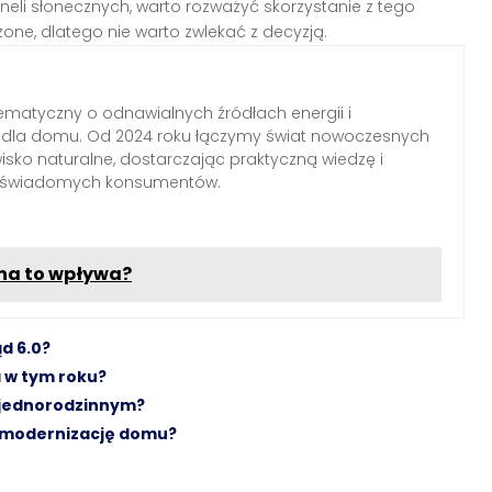
eli słonecznych, warto rozważyć skorzystanie z tego
one, dlatego nie warto zwlekać z decyzją.
ematyczny o odnawialnych źródłach energii i
h dla domu. Od 2024 roku łączymy świat nowoczesnych
wisko naturalne, dostarczając praktyczną wiedzę i
a świadomych konsumentów.
 na to wpływa?
d 6.0?
a w tym roku?
 jednorodzinnym?
momodernizację domu?