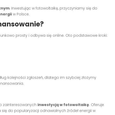
cznym
. Inwestując w fotowoltaikę, przyczyniamy się do
energii
w Polsce.
inansowanie?
osunkowo prosty i odbywa się online. Oto podstawowe kroki:
ug kolejności zgłoszeń, dlatego im szybciej złożymy
finansowania.
ób zainteresowanych
inwestycją w fotowoltaikę
. Oferuje
a się do popularyzacji odnawialnych źródeł energii w