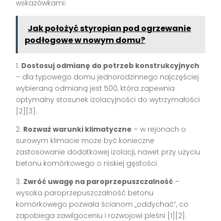
wskazówkami:
Jak położyć styropian pod ogrzewanie
podłogowe w nowym domu?
1.
Dostosuj odmianę do potrzeb konstrukcyjnych
– dla typowego domu jednorodzinnego najczęściej
wybieraną odmianą jest 500, która zapewnia
optymalny stosunek izolacyjności do wytrzymałości
[2][3].
2.
Rozważ warunki klimatyczne
– w rejonach o
surowym klimacie może być konieczne
zastosowanie dodatkowej izolacji, nawet przy użyciu
betonu komórkowego o niskiej gęstości.
3.
Zwróć uwagę na paroprzepuszczalność
–
wysoka paroprzepuszczalność betonu
komórkowego pozwala ścianom „oddychać”, co
zapobiega zawilgoceniu i rozwojowi pleśni [1][2].