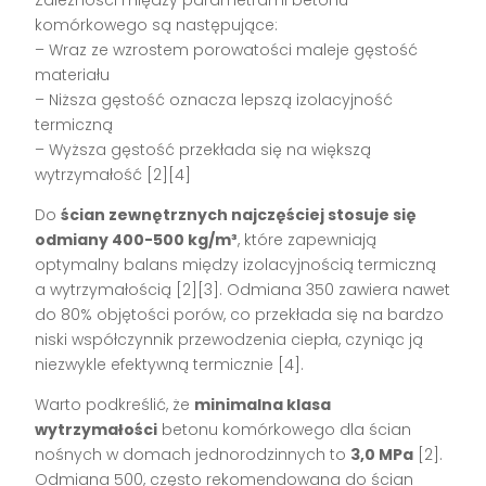
Zależności między parametrami betonu
komórkowego są następujące:
– Wraz ze wzrostem porowatości maleje gęstość
materiału
– Niższa gęstość oznacza lepszą izolacyjność
termiczną
– Wyższa gęstość przekłada się na większą
wytrzymałość [2][4]
Do
ścian zewnętrznych najczęściej stosuje się
odmiany 400-500 kg/m³
, które zapewniają
optymalny balans między izolacyjnością termiczną
a wytrzymałością [2][3]. Odmiana 350 zawiera nawet
do 80% objętości porów, co przekłada się na bardzo
niski współczynnik przewodzenia ciepła, czyniąc ją
niezwykle efektywną termicznie [4].
Warto podkreślić, że
minimalna klasa
wytrzymałości
betonu komórkowego dla ścian
nośnych w domach jednorodzinnych to
3,0 MPa
[2].
Odmiana 500, często rekomendowana do ścian