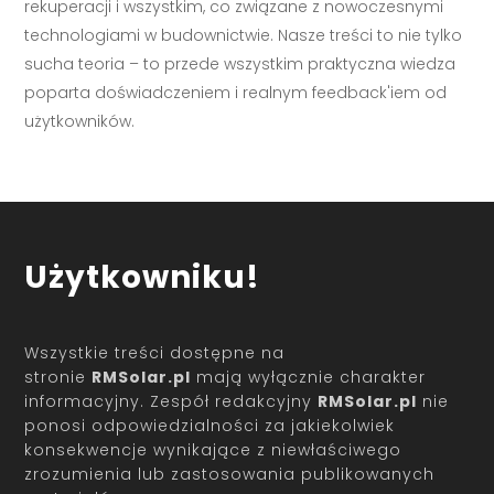
rekuperacji i wszystkim, co związane z nowoczesnymi
technologiami w budownictwie. Nasze treści to nie tylko
sucha teoria – to przede wszystkim praktyczna wiedza
poparta doświadczeniem i realnym feedback'iem od
użytkowników.
Użytkowniku!
Wszystkie treści dostępne na
stronie
RMSolar.pl
mają wyłącznie charakter
informacyjny. Zespół redakcyjny
RMSolar.pl
nie
ponosi odpowiedzialności za jakiekolwiek
konsekwencje wynikające z niewłaściwego
zrozumienia lub zastosowania publikowanych