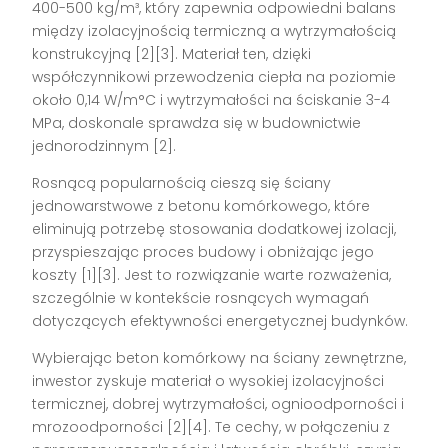
400-500 kg/m³, który zapewnia odpowiedni balans
między izolacyjnością termiczną a wytrzymałością
konstrukcyjną [2][3]. Materiał ten, dzięki
współczynnikowi przewodzenia ciepła na poziomie
około 0,14 W/m°C i wytrzymałości na ściskanie 3-4
MPa, doskonale sprawdza się w budownictwie
jednorodzinnym [2].
Rosnącą popularnością cieszą się ściany
jednowarstwowe z betonu komórkowego, które
eliminują potrzebę stosowania dodatkowej izolacji,
przyspieszając proces budowy i obniżając jego
koszty [1][3]. Jest to rozwiązanie warte rozważenia,
szczególnie w kontekście rosnących wymagań
dotyczących efektywności energetycznej budynków.
Wybierając beton komórkowy na ściany zewnętrzne,
inwestor zyskuje materiał o wysokiej izolacyjności
termicznej, dobrej wytrzymałości, ognioodporności i
mrozoodporności [2][4]. Te cechy, w połączeniu z