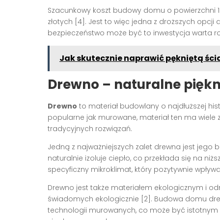
Szacunkowy koszt budowy domu o powierzchni 10
złotych [4]. Jest to więc jedna z droższych opcji
bezpieczeństwo może być to inwestycja warta r
Jak skutecznie naprawić pękniętą ści
Drewno – naturalne piękn
Drewno
to materiał budowlany o najdłuższej his
popularne jak murowane, materiał ten ma wiele za
tradycyjnych rozwiązań.
Jedną z najważniejszych zalet drewna jest jego
naturalnie izoluje ciepło, co przekłada się na 
specyficzny mikroklimat, który pozytywnie wpł
Drewno jest także materiałem ekologicznym i o
świadomych ekologicznie [2]. Budowa domu drew
technologii murowanych, co może być istotnym 