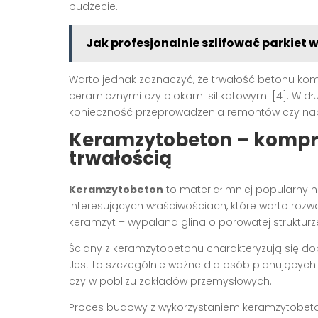
budżecie.
Jak profesjonalnie szlifować parkie
Warto jednak zaznaczyć, że trwałość betonu ko
ceramicznymi czy blokami silikatowymi [4]. W d
konieczność przeprowadzenia remontów czy na
Keramzytobeton – kompro
trwałością
Keramzytobeton
to materiał mniej popularny n
interesujących właściwościach, które warto rozważ
keramzyt – wypalana glina o porowatej strukturz
Ściany z keramzytobetonu charakteryzują się dobr
Jest to szczególnie ważne dla osób planujących 
czy w pobliżu zakładów przemysłowych.
Proces budowy z wykorzystaniem keramzytobeton