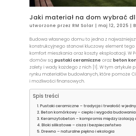
Jaki materiał na dom wybrać dl
utworzone przez
RM Solar
|
maj 12, 2025
|
Budowa własnego domu to jedna z najważniejszy
konstrukcyjnego stanowi kluczowy element tego
komfort mieszkania oraz koszty eksploatacji. W
domów są
pustaki ceramiczne
oraz
beton ko
zalety i wady każdego z nich [1]. W tym artyk
rynku materiałów budowlanych, które pomoże C
i możliwości finansowych.
Spis treści
Pustaki ceramiczne – tradycja i trwałość w jedn
Beton komórkowy – ciepło i wygoda budowania
Keramzytobeton – kompromis między izolacją a
Bloki silikatowe – cisza i bezpieczeństwo
Drewno – naturalne piękno i ekologia