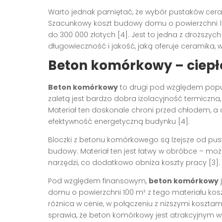
Warto jednak pamiętać, że wybór pustaków cera
Szacunkowy koszt budowy domu o powierzchni 10
do 300 000 złotych [4]. Jest to jedna z droższyc
długowieczność i jakość, jaką oferuje ceramika, 
Beton komórkowy – ciepł
Beton komórkowy
to drugi pod względem popu
zaletą jest bardzo dobra izolacyjność termiczna
Materiał ten doskonale chroni przed chłodem, a 
efektywność energetyczną budynku [4].
Bloczki z betonu komórkowego są lżejsze od pus
budowy. Materiał ten jest łatwy w obróbce – możn
narzędzi, co dodatkowo obniża koszty pracy [3].
Pod względem finansowym,
beton komórkowy
domu o powierzchni 100 m² z tego materiału koszt
różnica w cenie, w połączeniu z niższymi kosztami 
sprawia, że beton komórkowy jest atrakcyjny