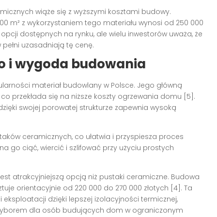
micznych wiąże się z wyższymi kosztami budowy.
0 m² z wykorzystaniem tego materiału wynosi od 250 000
h opcji dostępnych na rynku, ale wielu inwestorów uważa, że
w pełni uzasadniają tę cenę.
o i wygoda budowania
larności materiał budowlany w Polsce. Jego główną
, co przekłada się na niższe koszty ogrzewania domu [5].
dzięki swojej porowatej strukturze zapewnia wysoką
taków ceramicznych, co ułatwia i przyspiesza proces
a go ciąć, wiercić i szlifować przy użyciu prostych
jest atrakcyjniejszą opcją niż pustaki ceramiczne. Budowa
uje orientacyjnie od 220 000 do 270 000 złotych [4]. Ta
eksploatacji dzięki lepszej izolacyjności termicznej,
m wyborem dla osób budujących dom w ograniczonym