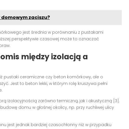
t w domowym zaciszu?
mórkowego jest średnia w porównaniu z pustakami
łuższej perspektywie czasowej może to oznaczać
praw.
mis między izolacją a
iż pustaki ceramiczne czy beton komórkowy, ale o
yć. Jest to beton lekki, w którym rolę kruszywa pełni
e.
ą izolacyjnością zarówno termiczną, jak i akustyczną [3].
budowę domu w głośnej okolicy, np. przy ruchliwej ulicy
u jest jednak bardziej czasochłonny niż w przypadku