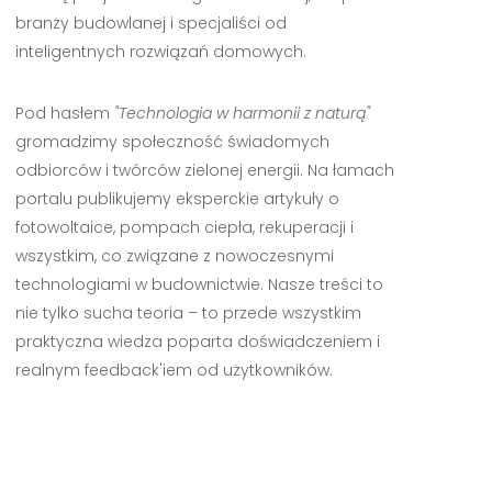
branży budowlanej i specjaliści od
inteligentnych rozwiązań domowych.
Pod hasłem
"Technologia w harmonii z naturą"
gromadzimy społeczność świadomych
odbiorców i twórców zielonej energii. Na łamach
portalu publikujemy eksperckie artykuły o
fotowoltaice, pompach ciepła, rekuperacji i
wszystkim, co związane z nowoczesnymi
technologiami w budownictwie. Nasze treści to
nie tylko sucha teoria – to przede wszystkim
praktyczna wiedza poparta doświadczeniem i
realnym feedback'iem od użytkowników.