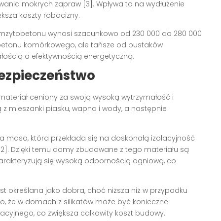
nia mokrych zapraw [3]. Wpływa to na wydłużenie
ksza koszty robocizny.
amzytobetonu wynosi szacunkowo od 230 000 do 280 000
od betonu komórkowego, ale tańsze od pustaków
łością a efektywnością energetyczną.
 bezpieczeństwo
o materiał ceniony za swoją wysoką wytrzymałość i
z mieszanki piasku, wapna i wody, a następnie
ka masa, która przekłada się na doskonałą izolacyjność
[2]. Dzięki temu domy zbudowane z tego materiału są
charakteryzują się wysoką odpornością ogniową, co
st określana jako dobra, choć niższa niż w przypadku
, że w domach z silikatów może być konieczne
acyjnego, co zwiększa całkowity koszt budowy.