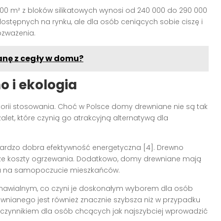
0 m² z bloków silikatowych wynosi od 240 000 do 290 000
 dostępnych na rynku, ale dla osób ceniących sobie ciszę i
ozważenia.
anę z cegły w domu?
o i ekologia
torii stosowania. Choć w Polsce domy drewniane nie są tak
let, które czynią go atrakcyjną alternatywą dla
 bardzo dobra efektywność energetyczna [4]. Drewno
niższe koszty ogrzewania. Dodatkowo, domy drewniane mają
ywa na samopoczucie mieszkańców.
dnawialnym, co czyni je doskonałym wyborem dla osób
nianego jest również znacznie szybsza niż w przypadku
czynnikiem dla osób chcących jak najszybciej wprowadzić