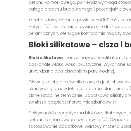
betonu komórkowego, ponieważ wymaga stosowa
całego procesu budowlanego i potencjalnie zwię
Koszt budowy domu o powierzchni 100 m² z ker
złotych [4]. Jest to więc rozwiązanie droższe 
ceramicznych, oferujące kompromis między trwa
Bloki silikatowe – cisza i
Bloki silikatowe
, inaczej nazywane silikatami, t
doskonałe właściwości akustyczne. Wykonane są 
utwardzane pod ciśnieniem pary wodnej.
Główną zaletą bloków silikatowych jest ich wyso
akustyczną oraz zdolność do akumulacji ciepła 
ciche i stabilne termicznie. Dodatkowo silikaty 
zwiększa bezpieczeństwo mieszkańców [4].
Efektywność energetyczna bloków silikatowych je
betonu komórkowego czy drewna [4]. Oznacza to
zastosowanie dodatkowej warstwy materiału izol