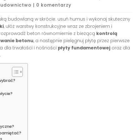
Budownictwo
|
0 komentarzy
uką budowlaną w skrócie: usuń humus i wykonaj skuteczny
ki
, ułóż warstwy konstrukcyjne wraz ze zbrojeniem i
 rozprowadź beton równomiernie z bieżącą
kontrolą
owanie betonu
, a następnie pielęgnuj płytę przez pierwsze
na dla trwałości i nośności
płyty fundamentowej
oraz dla
.
 wybrać?
?
płycie?
tyczne?
 pamiętać?
?