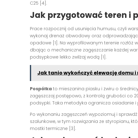
C25 [4].
Jak przygotować teren i
Prace rozpocznij od usunięcia humusu, czyli wars
wykonaj drenaż obwodowy oraz odprowadzający,
opadowe [1]. Na wyprofilowanym terenie rozłóż w
dbając o mechaniczne zagęszczanie każdej war
podsypkowe lekko zwilżaj wodą [1].
Jak tanio wykończyć elewację domu i n
Pospółka
to mieszanina piasku i żwiru o średnic
zagęszczaj postępowo, z kontrolą grubości co 2
podsypki. Taka metodyka ogranicza osiadanie i
Po wykonaniu zagęszczeń wypoziomuj i sprawdź 
szalunkowe, w tym rozwiązania ze styropianu, któ
mostki termiczne [3].