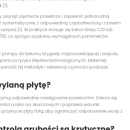
[1].
by usunąć pęcherze powietrza i zapewnić jednorodną
ź systematycznie, z odpowiednią częstotliwością i czasem
uszywa [1]. W praktyce stosuje się beton klasy C20 lub
5/30, co sprzyja uzyskaniu wymaganych parametrów
y pompy do betonu, brygady rozprowadzającej i zespołu
ogranicza ryzyko błędów technologicznych. Materiały
ktywność tej metodyki i sekwencji czynności podczas
ylaną płytę?
zymuj odpowiednie nawilgocenie powierzchni. Zaleca się
bniża ryzyko rys skurczowych i poprawia warunki
 przykrycie płyty folią, aby ograniczyć odparowanie wody z
ntrola grubości są krytyczne?