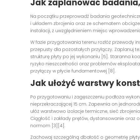
Jak zaplanować badania, p
Na początku przeprowadź badania geotechniczne 
i układem zbrojenia oraz ze schematem obciążeń.
instalacji, z uwzględnieniem miejsc wprowadzen
W fazie przygotowania terenu rozłóż przewody i
przepusty dla pozostałych przyłączy. Zaplanuj też
strukturę płyty po jej wykonaniu [5]. Staranna k
ryzyko nieszczelności oraz problemów eksploat
przyłączy w płycie fundamentowej [8].
Jak ułożyć warstwy konstr
Po przygotowaniu i zagęszczeniu podłoża wykon
nieprzekraczającej 15 cm. Zapewnia on jednorodne
ułóż warstwowo izolacje termiczne, sieć zbrojen
Ciągłość i zakłady prętów, dystansowanie oraz 
normom [3][4].
Zachowaj szczególną dbałość o geometrię płyty, g