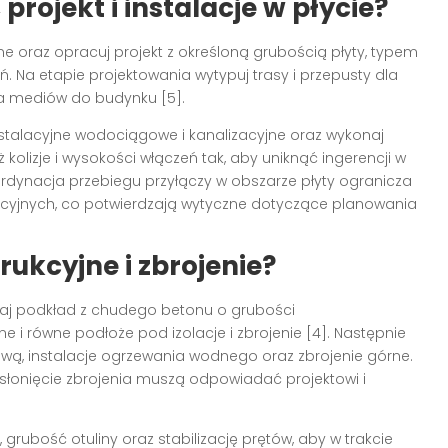
rojekt i instalacje w płycie?
oraz opracuj projekt z określoną grubością płyty, typem
 Na etapie projektowania wytypuj trasy i przepusty dla
ia mediów do budynku [5].
nstalacyjne wodociągowe i kanalizacyjne oraz wykonaj
 kolizje i wysokości włączeń tak, aby uniknąć ingerencji w
oordynacja przebiegu przyłączy w obszarze płyty ogranicza
acyjnych, co potwierdzają wytyczne dotyczące planowania
ukcyjne i zbrojenie?
aj podkład z chudego betonu o grubości
 i równe podłoże pod izolacje i zbrojenie [4]. Następnie
iową, instalacje ogrzewania wodnego oraz zbrojenie górne.
osłonięcie zbrojenia muszą odpowiadać projektowi i
rubość otuliny oraz stabilizację prętów, aby w trakcie