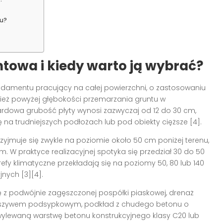
ru?
towa i kiedy warto ją wybrać?
damentu pracujący na całej powierzchni, o zastosowaniu
ież powyżej głębokości przemarzania gruntu w
rdowa grubość płyty wynosi zazwyczaj od 12 do 30 cm,
 na trudniejszych podłożach lub pod obiekty cięższe [4].
jmuje się zwykle na poziomie około 50 cm poniżej terenu,
. W praktyce realizacyjnej spotyka się przedział 30 do 50
refy klimatyczne przekładają się na poziomy 50, 80 lub 140
nych [3][4].
 z podwójnie zagęszczonej pospółki piaskowej, drenaż
uszywem podsypkowym, podkład z chudego betonu o
 wylewaną warstwę betonu konstrukcyjnego klasy C20 lub