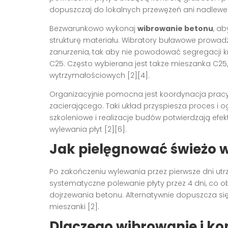
dopuszczaj do lokalnych przewężeń ani nadlewek 
Bezwarunkowo wykonaj
wibrowanie betonu
, a
strukturę materiału. Wibratory buławowe prowad
zanurzenia, tak aby nie powodować segregacji kr
C25. Często wybierana jest także mieszanka C2
wytrzymałościowych [2][4].
Organizacyjnie pomocna jest koordynacja prac
zacierającego. Taki układ przyspiesza proces i 
szkoleniowe i realizacje budów potwierdzają efe
wylewania płyt [2][6].
Jak pielęgnować świeżo w
Po zakończeniu wylewania przez pierwsze dni utr
systematyczne polewanie płyty przez 4 dni, co o
dojrzewania betonu. Alternatywnie dopuszcza się
mieszanki [2].
Dlaczego wibrowanie i ko