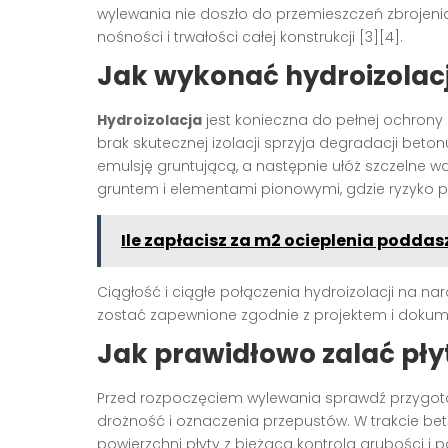
wylewania nie doszło do przemieszczeń zbrojeni
nośności i trwałości całej konstrukcji [3][4].
Jak wykonać hydroizolac
Hydroizolacja
jest konieczna do pełnej ochrony
brak skutecznej izolacji sprzyja degradacji beton
emulsję gruntującą, a następnie ułóż szczelne war
gruntem i elementami pionowymi, gdzie ryzyko po
Ile zapłacisz za m2 ocieplenia poddas
Ciągłość i ciągłe połączenia hydroizolacji na na
zostać zapewnione zgodnie z projektem i dokume
Jak prawidłowo zalać pł
Przed rozpoczęciem wylewania sprawdź przygoto
drożność i oznaczenia przepustów. W trakcie b
powierzchni płyty z bieżącą kontrolą grubości i