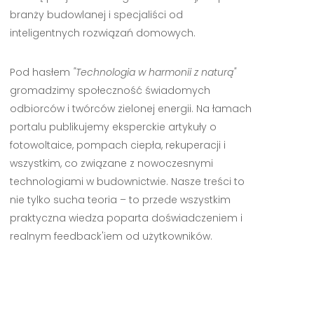
branży budowlanej i specjaliści od
inteligentnych rozwiązań domowych.
Pod hasłem
"Technologia w harmonii z naturą"
gromadzimy społeczność świadomych
odbiorców i twórców zielonej energii. Na łamach
portalu publikujemy eksperckie artykuły o
fotowoltaice, pompach ciepła, rekuperacji i
wszystkim, co związane z nowoczesnymi
technologiami w budownictwie. Nasze treści to
nie tylko sucha teoria – to przede wszystkim
praktyczna wiedza poparta doświadczeniem i
realnym feedback'iem od użytkowników.