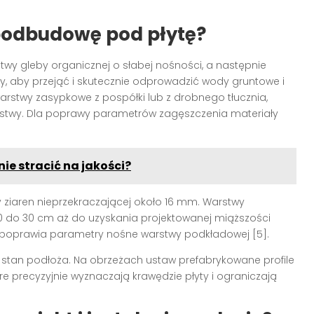
 podbudowę pod płytę?
twy gleby organicznej o słabej nośności, a następnie
 aby przejąć i skutecznie odprowadzić wody gruntowe i
arstwy zasypkowe z pospółki lub z drobnego tłucznia,
stwy. Dla poprawy parametrów zagęszczenia materiały
ie stracić na jakości?
y ziaren nieprzekraczającej około 16 mm. Warstwy
0 do 30 cm aż do uzyskania projektowanej miąższości
 poprawia parametry nośne warstwy podkładowej [5].
stan podłoża. Na obrzeżach ustaw prefabrykowane profile
re precyzyjnie wyznaczają krawędzie płyty i ograniczają