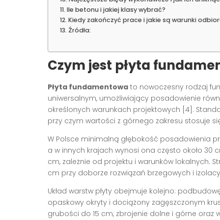
Ile betonu i jakiej klasy wybrać?
Kiedy zakończyć prace i jakie są warunki odbio
Źródła:
Czym jest płyta fundamen
Płyta fundamentowa
to nowoczesny rodzaj fun
uniwersalnym, umożliwiający posadowienie równ
określonych warunkach projektowych [4]. Standa
przy czym wartości z górnego zakresu stosuje się
W Polsce minimalną głębokość posadowienia przy
a w innych krajach wynosi ona często około 30 cm
cm, zależnie od projektu i warunków lokalnych. St
cm przy doborze rozwiązań brzegowych i izolacyj
Układ warstw płyty obejmuje kolejno: podbudowę
opaskowy okryty i dociążony zagęszczonym kr
grubości do 15 cm, zbrojenie dolne i górne oraz