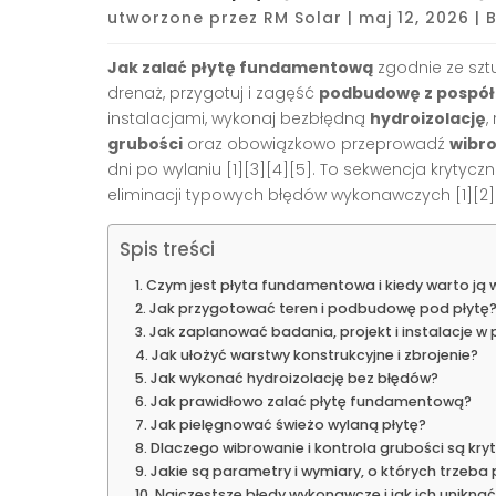
utworzone przez
RM Solar
|
maj 12, 2026
|
Jak zalać płytę fundamentową
zgodnie ze szt
drenaż, przygotuj i zagęść
podbudowę z pospół
instalacjami, wykonaj bezbłędną
hydroizolację
,
grubości
oraz obowiązkowo przeprowadź
wibr
dni po wylaniu [1][3][4][5]. To sekwencja krytycz
eliminacji typowych błędów wykonawczych [1][2]
Spis treści
Czym jest płyta fundamentowa i kiedy warto ją
Jak przygotować teren i podbudowę pod płytę
Jak zaplanować badania, projekt i instalacje w 
Jak ułożyć warstwy konstrukcyjne i zbrojenie?
Jak wykonać hydroizolację bez błędów?
Jak prawidłowo zalać płytę fundamentową?
Jak pielęgnować świeżo wylaną płytę?
Dlaczego wibrowanie i kontrola grubości są kry
Jakie są parametry i wymiary, o których trzeba
Najczęstsze błędy wykonawcze i jak ich uniknąć