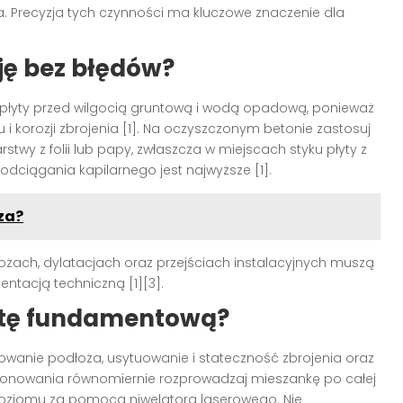
a. Precyzja tych czynności ma kluczowe znaczenie dla
ję bez błędów?
 płyty przed wilgocią gruntową i wodą opadową, ponieważ
u i korozji zbrojenia [1]. Na oczyszczonym betonie zastosuj
stwy z folii lub papy, zwłaszcza w miejscach styku płyty z
dciągania kapilarnego jest najwyższe [1].
za?
rożach, dylatacjach oraz przejściach instalacyjnych muszą
ntacją techniczną [1][3].
ytę fundamentową?
wanie podłoża, usytuowanie i stateczność zbrojenia oraz
etonowania równomiernie rozprowadzaj mieszankę po całej
 poziomu za pomocą niwelatora laserowego. Nie