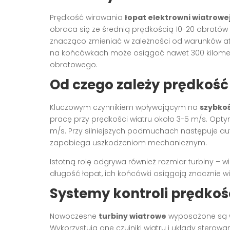
Prędkość wirowania
łopat elektrowni wiatrowe
obraca się ze średnią prędkością 10-20 obrotów 
znacząco zmieniać w zależności od warunków at
na końcówkach może osiągać nawet 300 kilome
obrotowego.
Od czego zależy prędkość
Kluczowym czynnikiem wpływającym na
szybko
pracę przy prędkości wiatru około 3-5 m/s. Optym
m/s. Przy silniejszych podmuchach następuje a
zapobiega uszkodzeniom mechanicznym.
Istotną rolę odgrywa również rozmiar turbiny – wi
długość łopat, ich końcówki osiągają znacznie wi
Systemy kontroli prędkoś
Nowoczesne
turbiny wiatrowe
wyposażone są w
Wykorzystują one czujniki wiatru i układy sterow