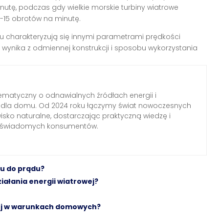
tę, podczas gdy wielkie morskie turbiny wiatrowe
 5-15 obrotów na minutę.
tu charakteryzują się innymi parametrami prędkości
o wynika z odmiennej konstrukcji i sposobu wykorzystania
ematyczny o odnawialnych źródłach energii i
h dla domu. Od 2024 roku łączymy świat nowoczesnych
wisko naturalne, dostarczając praktyczną wiedzę i
a świadomych konsumentów.
hu do prądu?
iałania energii wiatrowej?
piej w warunkach domowych?