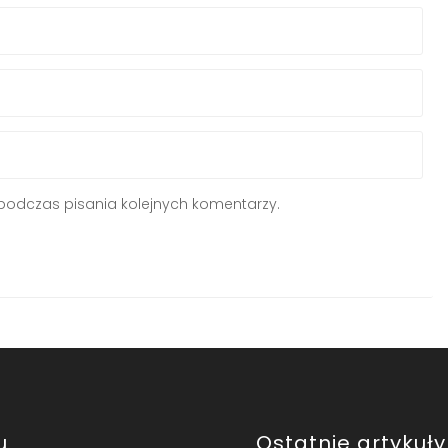
podczas pisania kolejnych komentarzy.
u
Ostatnie artykuły