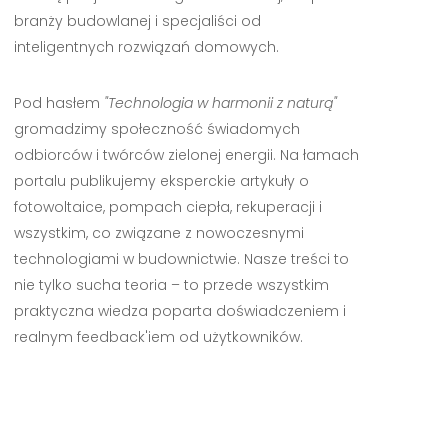
branży budowlanej i specjaliści od
inteligentnych rozwiązań domowych.
Pod hasłem
"Technologia w harmonii z naturą"
gromadzimy społeczność świadomych
odbiorców i twórców zielonej energii. Na łamach
portalu publikujemy eksperckie artykuły o
fotowoltaice, pompach ciepła, rekuperacji i
wszystkim, co związane z nowoczesnymi
technologiami w budownictwie. Nasze treści to
nie tylko sucha teoria – to przede wszystkim
praktyczna wiedza poparta doświadczeniem i
realnym feedback'iem od użytkowników.