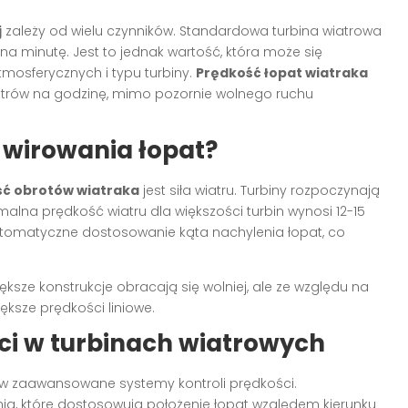
j
zależy od wielu czynników. Standardowa turbina wiatrowa
na minutę. Jest to jednak wartość, która może się
mosferycznych i typu turbiny.
Prędkość łopat wiatraka
trów na godzinę, mimo pozornie wolnego ruchu
 wirowania łopat?
ść obrotów wiatraka
jest siła wiatru. Turbiny rozpoczynają
alna prędkość wiatru dla większości turbin wynosi 12-15
utomatyczne dostosowanie kąta nachylenia łopat, co
ększe konstrukcje obracają się wolniej, ale ze względu na
ększe prędkości liniowe.
ci w turbinach wiatrowych
 zaawansowane systemy kontroli prędkości.
ania, które dostosowują położenie łopat względem kierunku