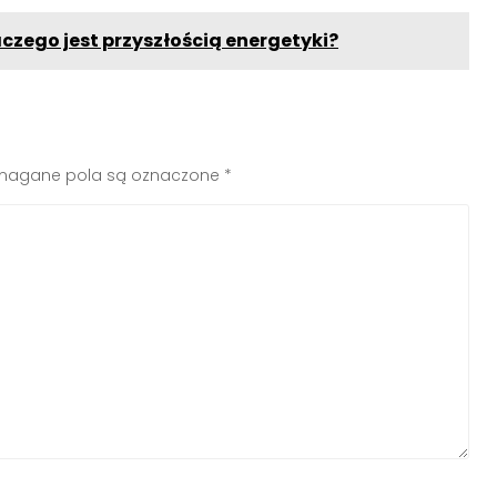
aczego jest przyszłością energetyki?
agane pola są oznaczone
*