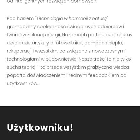
od inteligentnych rozwiązań domowych.
Pod hasłem
"Technologia w harmonii z naturą"
gromadzimy społeczność świadomych odbiorców i
twórców zielonej energii. Na łamach portalu publikujemy
eksperckie artykuły o fotowoltaice, pompach ciepła,
rekuperacji i wszystkim, co związane z nowoczesnymi
technologiami w budownictwie. Nasze treści to nie tylko
sucha teoria – to przede wszystkim praktyczna wiedza
poparta doświadczeniem i realnym feedback'iem od
użytkowników.
Użytkowniku!