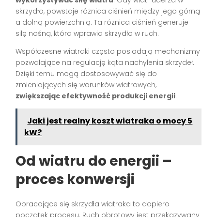
wykorzystywać siłę wiatru
. Gdy wiatr uderza w
skrzydło, powstaje różnica ciśnień między jego górną
a dolną powierzchnią. Ta różnica ciśnień generuje
siłę nośną, która wprawia skrzydło w ruch.
Współczesne wiatraki często posiadają mechanizmy
pozwalające na regulację kąta nachylenia skrzydeł.
Dzięki temu mogą dostosowywać się do
zmieniających się warunków wiatrowych,
zwiększając efektywność produkcji energii
.
Jaki jest realny koszt wiatraka o mocy 5
kW?
Od wiatru do energii –
proces konwersji
Obracające się skrzydła wiatraka to dopiero
początek procesu. Ruch obrotowy jest przekazywany