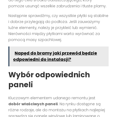
do tego celu środka odtłuszczającego, który
pomoże usunąć wszelkie zabrudzenia i tłuste plamy.
Następnie sprawdźmy, czy wszystkie płytki są stabilne
i dobrze przylegają do podłoża. Jeśli zauważymy
luźne elementy, należy je przykleić lub wymienić.
Nierówności między płytkami warto wyrównać za
pomocą masy szpachlowej.
Napęd do bramy jaki przewód będzie
odpowiedni do instalacji?
Wybór odpowiednich
paneli
Kluczowym elementem udanego remontu jest
dobór właściwych paneli
. Na rynku dostępne są
różne rodzaje, ale do montażu na płytkach najlepiej
sprawdzą się panele winylowe lub laminowane o