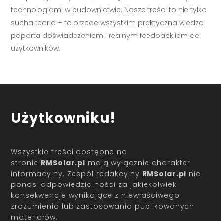
technologiami w budownictwie. Nasze treści to nie tylko
sucha teoria – to przede wszystkim praktyczna wiedza
poparta doświadczeniem i realnym feedback'iem od
użytkowników.
Użytkowniku!
Wszystkie treści dostępne na
stronie
RMSolar.pl
mają wyłącznie charakter
informacyjny. Zespół redakcyjny
RMSolar.pl
nie
ponosi odpowiedzialności za jakiekolwiek
konsekwencje wynikające z niewłaściwego
zrozumienia lub zastosowania publikowanych
materiałów.