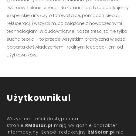
twórców zielonej energii. Na łamach portalu publikujemy
eksperckie artykuły o fotowoltaice, pompach ciepła,
rekuperacji i wszystkim, co związane z nowoczesnymi
technologiami w budownictwie. Nasze treści to nie tylko
sucha teoria – to przede wszystkim praktyczna wiedza
poparta doświadczeniem i realnym feedback'iem od
użytkowników.
Użytkowniku!
Wszystkie treści dostępne na
stronie
RMSolar.pl
mają wyłącznie charakter
informacyjny. Zespół redakcyjny
RMSolar.pl
nie