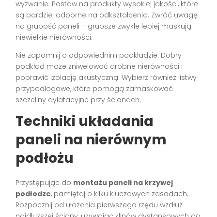
wyzwanie. Postaw na produkty wysokiej jakości, które
są bardziej odporne na odkształcenia. Zwróć uwagę
na grubość paneli – grubsze zwykle lepiej maskują
niewielkie nierówności.
Nie zapomnij o odpowiednim podkładzie. Dobry
podkład może zniwelować drobne nierówności i
poprawić izolację akustyczną. Wybierz również listwy
przypodłogowe, które pomogą zamaskować
szczeliny dylatacyjne przy ścianach.
Techniki układania
paneli na nierównym
podłożu
Przystępując do
montażu paneli na krzywej
podłodze
, pamiętaj o kilku kluczowych zasadach.
Rozpocznij od ułożenia pierwszego rzędu wzdłuż
najdłuższej ściany, używając klinów dystansowych do