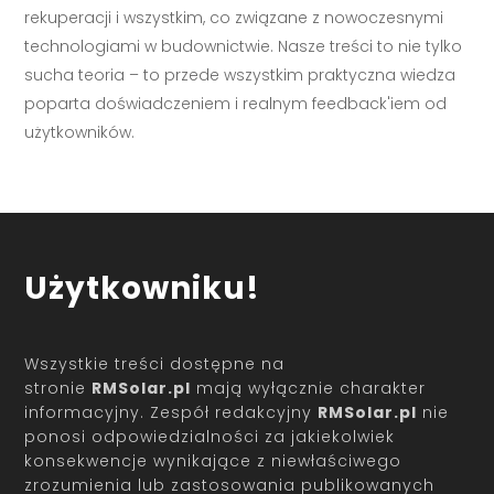
rekuperacji i wszystkim, co związane z nowoczesnymi
technologiami w budownictwie. Nasze treści to nie tylko
sucha teoria – to przede wszystkim praktyczna wiedza
poparta doświadczeniem i realnym feedback'iem od
użytkowników.
Użytkowniku!
Wszystkie treści dostępne na
stronie
RMSolar.pl
mają wyłącznie charakter
informacyjny. Zespół redakcyjny
RMSolar.pl
nie
ponosi odpowiedzialności za jakiekolwiek
konsekwencje wynikające z niewłaściwego
zrozumienia lub zastosowania publikowanych