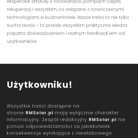
eksperckie artykuły o fotowoltaice, pompach ciepła,
rekuperacji i wszystkim, co związane z nowoczesnymi
technologiami w budownictwie. Nasze treści to nie tylko
sucha teoria – to przede wszystkim praktyczna wiedza
poparta doświadczeniem i realnym feedback'iem od
użytkowników.
Użytkowniku!
Wszystkie treści dostępne na
stronie
RMSolar.pl
mają wyłącznie charakter
informacyjny. Zespół redakcyjny
RMSolar.pl
nie
ponosi odpowiedzialności za jakiekolwiek
konsekwencje wynikające z niewłaściwego