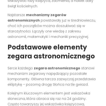
wskazywać fazy Księżyca, zaćmienia, a nawet daty
świąt kościelnych.
Najstarsze
mechanizmy zegarów
astronomicznych
powstawały już w średniowieczu,
choć ich początków można doszukiwać się w
starożytności. Łączyły one wiedzę z zakresu
astronomii, matematyki i mechaniki precyzyjnej.
Podstawowe elementy
zegara astronomicznego
Serce każdego
zegara astronomicznego
stanowi
mechanizm zegarowy napędzający pozostałe
komponenty. Główna tarcza zazwyczaj przedstawia
ekliptykę – pozorną drogę Słońca na tle gwiazd.
Kolejnym kluczowym elementem jest wskazówka
słoneczna, która obraca się raz na 24 godziny.
Często towarzyszy jej wskazówka księżycowa,