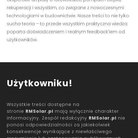
rekuperacji i wszystkim, co związane z nowoczesnymi
technologiami w budownictwie. Nasze treści to nie tylko
sucha teoria – to przede wszystkim praktyczna wiedza
poparta doświadczeniem i realnym feedback'iem od
użytkowników.
Użytkowniku!
Wszystkie treści dostępne na
stronie
RMSolar.pl
mają wyłącznie charakter
informacyjny. Zespół redakcyjny
RMSolar.pl
nie
ponosi odpowiedzialności za jakiekolwiek
konsekwencje wynikające z niewłaściwego