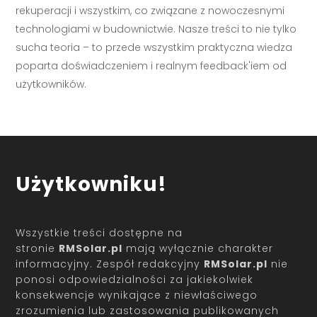
rekuperacji i wszystkim, co związane z nowoczesnymi
technologiami w budownictwie. Nasze treści to nie tylko
sucha teoria – to przede wszystkim praktyczna wiedza
poparta doświadczeniem i realnym feedback'iem od
użytkowników.
Użytkowniku!
Wszystkie treści dostępne na
stronie
RMSolar.pl
mają wyłącznie charakter
informacyjny. Zespół redakcyjny
RMSolar.pl
nie
ponosi odpowiedzialności za jakiekolwiek
konsekwencje wynikające z niewłaściwego
zrozumienia lub zastosowania publikowanych