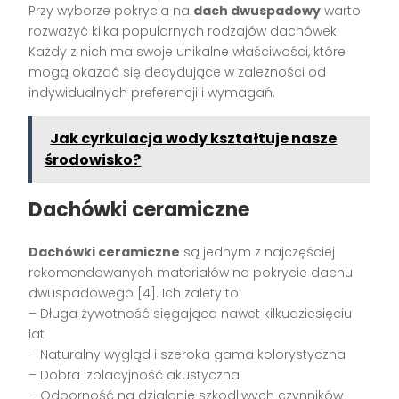
Przy wyborze pokrycia na
dach dwuspadowy
warto
rozważyć kilka popularnych rodzajów dachówek.
Każdy z nich ma swoje unikalne właściwości, które
mogą okazać się decydujące w zależności od
indywidualnych preferencji i wymagań.
Jak cyrkulacja wody kształtuje nasze
środowisko?
Dachówki ceramiczne
Dachówki ceramiczne
są jednym z najczęściej
rekomendowanych materiałów na pokrycie dachu
dwuspadowego [4]. Ich zalety to:
– Długa żywotność sięgająca nawet kilkudziesięciu
lat
– Naturalny wygląd i szeroka gama kolorystyczna
– Dobra izolacyjność akustyczna
– Odporność na działanie szkodliwych czynników