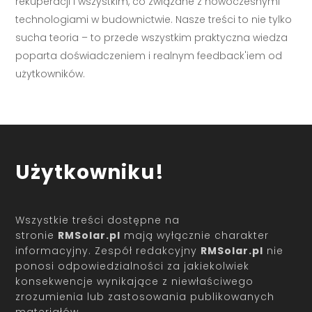
rekuperacji i wszystkim, co związane z nowoczesnymi
technologiami w budownictwie. Nasze treści to nie tylko
sucha teoria – to przede wszystkim praktyczna wiedza
poparta doświadczeniem i realnym feedback'iem od
użytkowników.
Użytkowniku!
Wszystkie treści dostępne na
stronie
RMSolar.pl
mają wyłącznie charakter
informacyjny. Zespół redakcyjny
RMSolar.pl
nie
ponosi odpowiedzialności za jakiekolwiek
konsekwencje wynikające z niewłaściwego
zrozumienia lub zastosowania publikowanych