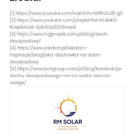
[1] https://www.youtube.com/watch?v=W9fn2cZ6-g0
[2] https://www.youtube.com/playlist?list=PLAlHK0-
I6JqebIUzxk-Qdc0Qz32O9ose4
[3] https://www.mgprojekt.com.pl/blog/dach-
dwuspadowy/
[4] https://www.creaton.pl/wiedza-i-
inspiracje/blog/jaka-dachowka-na-dach-
dwuspadowy
[5] https://www.bmigroup.com/pl/blog/konstrukcja-
dachu-dwuspadowego-na-co-warto-zwrocic-
uwage/