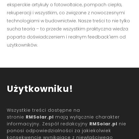
eksperckie artykuły o fotowoltaice, pompach ciepła,
rekuperacji i wszystkim, co związane z nowoczesnymi
technologiami w budownictwie. Nasze treści to nie tylko
sucha teoria – to przede wszystkim praktyczna wiedza
poparta doświadczeniem i realnym feedback'iem od
użytkowników.
Użytkowniku!
Wszystkie treści dostępne na
stronie
RMSolar.pl
mają wyłącznie charakter
informacyjny. Zespół redakcyjny
RMSolar.pl
nie
ponosi odpowiedzialności za jakiekolwiek
konsekwencje wynikające z niewłaściwego