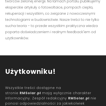
twórców zielonej energii. Na łamach portalu publikujemy
eksperckie artykuły o fotowoltaice, pompach ciepła,
rekuperacji i wszystkim, co związane z nowoczesnymi
technologiami w budownictwie. Nasze treści to nie tylko
sucha teoria – to przede wszystkim praktyczna wiedza
poparta doświadczeniem i realnym feedback'iem od
użytkowników.
Użytkowniku!
Wszystkie treści dostępne na
stronie
RMSolar.pl
mają wyłącznie charakter
informacyjny. Zespół redakcyjny
RMSolar.pl
nie
ponosi odpowiedzialności za jakiekolwiek