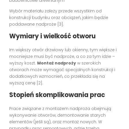
budownictwie drewnianym
Wybór materiału zależy przede wszystkim od
konstrukcji budynku oraz obciążeń, jakim będzie
poddawane nadproże [3].
Wymiary i wielkość otworu
Im większy otwór drzwiowy lub okienny, tym większe i
mocniejsze musi być nadproże, a co za tym idzie –
wyższy koszt.
Montaż nadproży
w szerokich
otworach może wymagać specjalnych konstrukcji i
dodatkowych wzmocnień, co przekłada się na
wyższą cenę [2].
Stopień skomplikowania prac
Prace związane z montażem nadproża obejmują
wykonywanie otworów, demontowanie starych
elementów (jeśli są), oraz montaż nowych. W
przypadku prac remontowych, gdzie trzeba