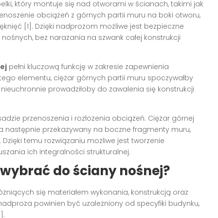
elki, który montuje się nad otworami w ścianach, takimi jak
enoszenie obciążeń z górnych partii muru na boki otworu,
knięć [1]. Dzięki nadprożom możliwe jest bezpieczne
h nośnych, bez narażania na szwank całej konstrukcji
ej
pełni kluczową funkcję w zakresie zapewnienia
z tego elementu, ciężar górnych partii muru spoczywałby
nieuchronnie prowadziłoby do zawalenia się konstrukcji
dzie przenoszenia i rozłożenia obciążeń. Ciężar górnej
, a następnie przekazywany na boczne fragmenty muru,
]. Dzięki temu rozwiązaniu możliwe jest tworzenie
zania ich integralności strukturalnej.
 wybrać do ściany nośnej?
różniących się materiałem wykonania, konstrukcją oraz
adproża powinien być uzależniony od specyfiki budynku,
].