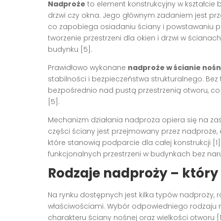
Nadproże
to element konstrukcyjny w kształcie b
drzwi czy okna. Jego głównym zadaniem jest prz
co zapobiega osiadaniu ściany i powstawaniu pę
tworzenie przestrzeni dla okien i drzwi w ścianac
budynku [5].
Prawidłowo wykonane
nadproże w ścianie nośn
stabilności i bezpieczeństwa strukturalnego. Be
bezpośrednio nad pustą przestrzenią otworu, co 
[5].
Mechanizm działania nadproża opiera się na zasa
części ściany jest przejmowany przez nadproże
które stanowią podparcie dla całej konstrukcji [1
funkcjonalnych przestrzeni w budynkach bez narus
Rodzaje nadproży – który
Na rynku dostępnych jest kilka typów nadproży, 
właściwościami. Wybór odpowiedniego rodzaju n
charakteru ściany nośnej oraz wielkości otworu [1