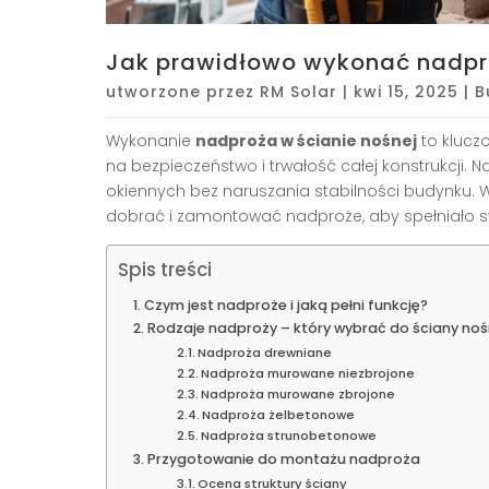
Jak prawidłowo wykonać nadpro
utworzone przez
RM Solar
|
kwi 15, 2025
|
B
Wykonanie
nadproża w ścianie nośnej
to klucz
na bezpieczeństwo i trwałość całej konstrukcji.
okiennych bez naruszania stabilności budynku. W
dobrać i zamontować nadproże, aby spełniało sw
Spis treści
Czym jest nadproże i jaką pełni funkcję?
Rodzaje nadproży – który wybrać do ściany noś
Nadproża drewniane
Nadproża murowane niezbrojone
Nadproża murowane zbrojone
Nadproża żelbetonowe
Nadproża strunobetonowe
Przygotowanie do montażu nadproża
Ocena struktury ściany