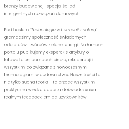
branży budowlanej i specjaliści od
inteligentnych rozwiązań domowych.
Pod hasłem
"Technologia w harmonii z naturą"
gromadzimy społeczność świadomych
odbiorców i twórców zielonej energii. Na łamach
portalu publikujemy eksperckie artykuły o
fotowoltaice, pompach ciepła, rekuperacji i
wszystkim, co związane z nowoczesnymi
technologiami w budownictwie. Nasze treści to
nie tylko sucha teoria – to przede wszystkim
praktyczna wiedza poparta doświadczeniem i
realnym feedback'iem od użytkowników.