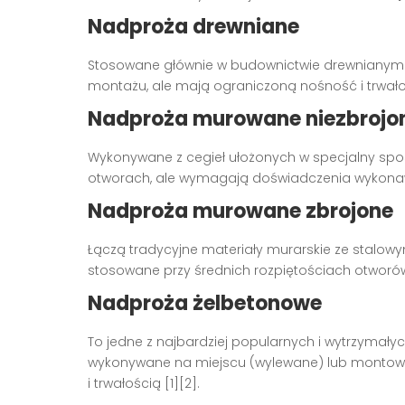
Nadproża drewniane
Stosowane głównie w budownictwie drewnianym l
montażu, ale mają ograniczoną nośność i trwało
Nadproża murowane niezbrojo
Wykonywane z cegieł ułożonych w specjalny spos
otworach, ale wymagają doświadczenia wykonawc
Nadproża murowane zbrojone
Łączą tradycyjne materiały murarskie ze stalowy
stosowane przy średnich rozpiętościach otworów 
Nadproża żelbetonowe
To jedne z najbardziej popularnych i wytrzymały
wykonywane na miejscu (wylewane) lub montowan
i trwałością [1][2].