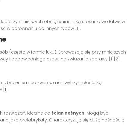
ub przy mniejszych obciążeniach. Są stosunkowo łatwe w
ść w porównaniu do innych typów [1].
ne
ób (często w formie łuku). Sprawdzają się przy mniejszych
y i odpowiedniego czasu na związanie zaprawy [1][2].
m zbrojeniem, co zwiększa ich wytrzymałość. Są
[1].
ch rozwiązań, idealne do
ścian nośnych
. Mogą być
e jako prefabrykaty. Charakteryzują się dużą nośnością