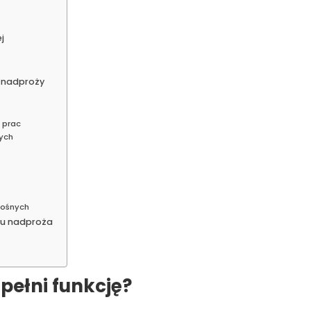
j
u nadproży
 prac
ych
e
nośnych
iu nadproża
 pełni funkcję?