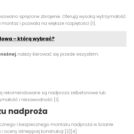
sowano sprężone zbrojenie. Oferują wysoką wytrzymałość
 montaż i pozwala na większe rozpiętości [1].
ylowa – którą wybrać?
 nośnej
, należy kierować się przede wszystkim:
ciej rekomendowane są nadproża żelbetonowe lub
ymałość i niezawodność [1].
żu nadproża
ecznego i bezpiecznego montażu nadproża w ścianie
ceny istniejącej konstrukcji [2][4].