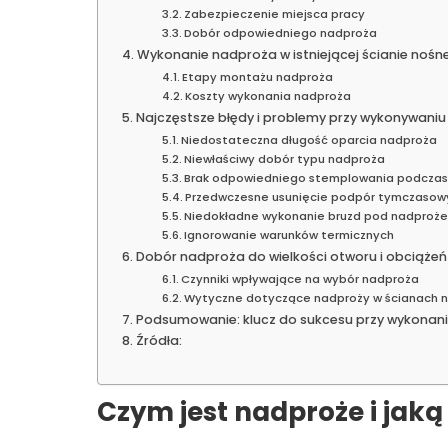
Zabezpieczenie miejsca pracy
Dobór odpowiedniego nadproża
Wykonanie nadproża w istniejącej ścianie nośne
Etapy montażu nadproża
Koszty wykonania nadproża
Najczęstsze błędy i problemy przy wykonywani
Niedostateczna długość oparcia nadproża
Niewłaściwy dobór typu nadproża
Brak odpowiedniego stemplowania podczas
Przedwczesne usunięcie podpór tymczasow
Niedokładne wykonanie bruzd pod nadproż
Ignorowanie warunków termicznych
Dobór nadproża do wielkości otworu i obciążeń
Czynniki wpływające na wybór nadproża
Wytyczne dotyczące nadproży w ścianach 
Podsumowanie: klucz do sukcesu przy wykonan
Źródła:
Czym jest nadproże i jaką