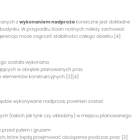
ązanych z
wykonaniem nadproża
konieczne jest dokładne
kcji budynku. W przypadku ścian nośnych należy zachować
erencja może zagrozić stabilności całego obiektu [4].
kiego została wykonana
egających w obrębie planowanych prac
h elementów konstrukcyjnych [2][4]
będzie wykonywane nadproże, powinien zostać
ch (takich jak tynk czy okładziny) w miejscu planowanego
i przed pyłem i gruzem
ch, które będą przejmować obciążenia podczas prac [2]