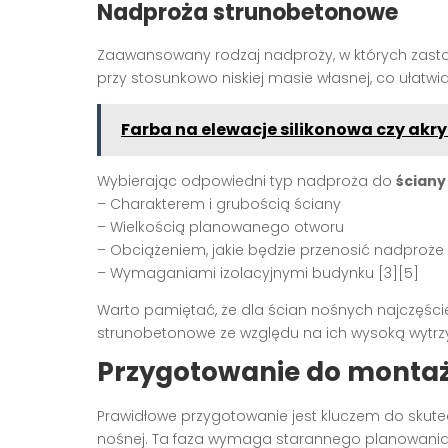
Nadproża strunobetonowe
Zaawansowany rodzaj nadproży, w których zasto
przy stosunkowo niskiej masie własnej, co ułatwia
Farba na elewacje silikonowa czy akr
Wybierając odpowiedni typ nadproża do
ściany
– Charakterem i grubością ściany
– Wielkością planowanego otworu
– Obciążeniem, jakie będzie przenosić nadproże
– Wymaganiami izolacyjnymi budynku [3][5]
Warto pamiętać, że dla ścian nośnych najczęś
strunobetonowe ze względu na ich wysoką wytrz
Przygotowanie do monta
Prawidłowe przygotowanie jest kluczem do skut
nośnej. Ta faza wymaga starannego planowania i o