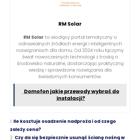
RM Solar
RM Solar
to wiodący portal tematyczny o
odnawialnych źródłach energii i inteligentnych
rozwiązaniach dla domu. Od 2024 roku łączymy
świat nowoczesnych technologii z troską o
środowisko naturalne, dostarczając praktyczną
wiedzę i sprawdzone rozwiązania dla
świadomych konsumentów.
Domofon jakie przewody wybrać do
instalacji?
Ile kosztuje osadzenie nadproża i od czego
zależy cena?
Czy da się bezpiecznie usunąć ścianę nośną w