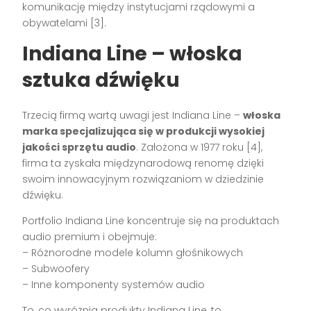
komunikację między instytucjami rządowymi a
obywatelami [3].
Indiana Line – włoska
sztuka dźwięku
Trzecią firmą wartą uwagi jest Indiana Line –
włoska
marka specjalizująca się w produkcji wysokiej
jakości sprzętu audio
. Założona w 1977 roku [4],
firma ta zyskała międzynarodową renomę dzięki
swoim innowacyjnym rozwiązaniom w dziedzinie
dźwięku.
Portfolio Indiana Line koncentruje się na produktach
audio premium i obejmuje:
– Różnorodne modele kolumn głośnikowych
– Subwoofery
– Inne komponenty systemów audio
To, co wyróżnia produkty Indiana Line, to