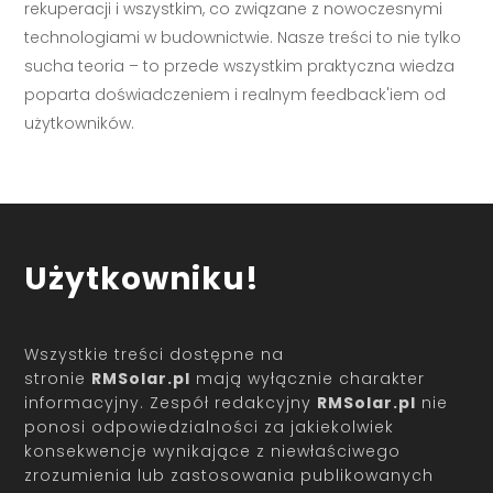
rekuperacji i wszystkim, co związane z nowoczesnymi
technologiami w budownictwie. Nasze treści to nie tylko
sucha teoria – to przede wszystkim praktyczna wiedza
poparta doświadczeniem i realnym feedback'iem od
użytkowników.
Użytkowniku!
Wszystkie treści dostępne na
stronie
RMSolar.pl
mają wyłącznie charakter
informacyjny. Zespół redakcyjny
RMSolar.pl
nie
ponosi odpowiedzialności za jakiekolwiek
konsekwencje wynikające z niewłaściwego
zrozumienia lub zastosowania publikowanych