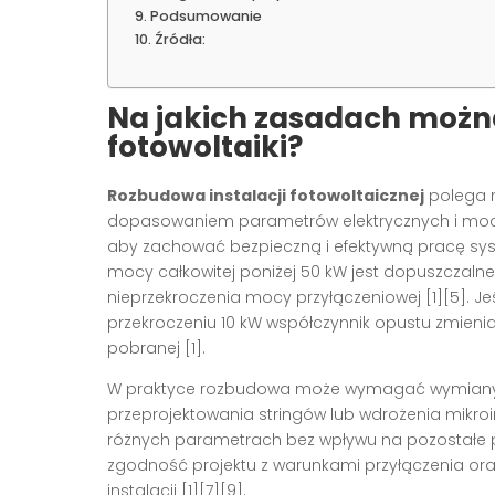
Podsumowanie
Źródła:
Na jakich zasadach możn
fotowoltaiki?
Rozbudowa instalacji fotowoltaicznej
polega n
dopasowaniem parametrów elektrycznych i mocy c
aby zachować bezpieczną i efektywną pracę syst
mocy całkowitej poniżej 50 kW jest dopuszczalne
nieprzekroczenia mocy przyłączeniowej [1][5]. Je
przekroczeniu 10 kW współczynnik opustu zmienia s
pobranej [1].
W praktyce rozbudowa może wymagać wymiany f
przeprojektowania stringów lub wdrożenia mikroi
różnych parametrach bez wpływu na pozostałe pa
zgodność projektu z warunkami przyłączenia ora
instalacji [1][7][9].