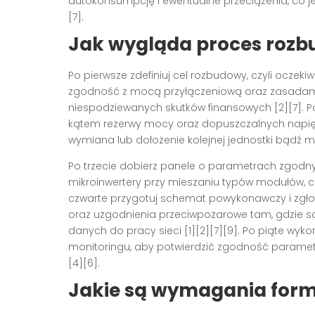
autokonsumpcję i ewentualne przeciążenia, co je
[7].
Jak wygląda proces rozb
Po pierwsze zdefiniuj cel rozbudowy, czyli ocze
zgodność z mocą przyłączeniową oraz zasadami 
niespodziewanych skutków finansowych [2][7]. P
kątem rezerwy mocy oraz dopuszczalnych napięć
wymiana lub dołożenie kolejnej jednostki bądź mi
Po trzecie dobierz panele o parametrach zgodnyc
mikroinwertery przy mieszaniu typów modułów, co 
czwarte przygotuj schemat powykonawczy i zgł
oraz uzgodnienia przeciwpożarowe tam, gdzie 
danych do pracy sieci [1][2][7][9]. Po piąte wyko
monitoringu, aby potwierdzić zgodność parametró
[4][6].
Jakie są wymagania form