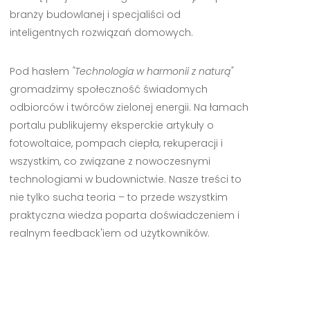
branży budowlanej i specjaliści od
inteligentnych rozwiązań domowych.
Pod hasłem
"Technologia w harmonii z naturą"
gromadzimy społeczność świadomych
odbiorców i twórców zielonej energii. Na łamach
portalu publikujemy eksperckie artykuły o
fotowoltaice, pompach ciepła, rekuperacji i
wszystkim, co związane z nowoczesnymi
technologiami w budownictwie. Nasze treści to
nie tylko sucha teoria – to przede wszystkim
praktyczna wiedza poparta doświadczeniem i
realnym feedback'iem od użytkowników.