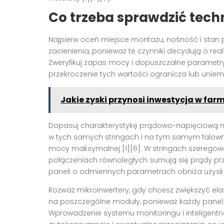
Co trzeba sprawdzić tech
Najpierw oceń miejsce montażu, nośność i stan 
zacienienia, ponieważ te czynniki decydują o rea
Zweryfikuj zapas mocy i dopuszczalne parametry
przekroczenie tych wartości ogranicza lub uniemo
Jakie zyski przynosi inwestycja w far
Dopasuj charakterystykę prądowo-napięciową no
w tych samych stringach i na tym samym falownik
mocy maksymalnej [1][6]. W stringach szeregowa
połączeniach równoległych sumują się prądy prz
paneli o odmiennych parametrach obniża uzysk 
Rozważ mikroinwertery, gdy chcesz zwiększyć ela
na poszczególne moduły, ponieważ każdy panel p
Wprowadzenie systemu monitoringu i inteligent