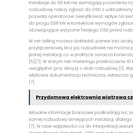
Instalacje do 50 kW nie wymagają pozwolenia n
rozbudowę należy zgłosić do OSD z uaktualnion
pozwala operatorowi zweryfikować wpływ na sieć
do progu 3,68 kW w kontekście wymogów zgłosze
obowiązujące wytyczne Twojego OSD przed rozb
W net-billing możesz dokładać panele bez utraty
przyłączeniowej, lecz po rozbudowie nie można 
jednej instalacji, co w praktyce oznacza koniec
[5][7]. W starym net-meteringu przekroczenie 10 
uwzględnić przy decyzji o skali rozbudowy [1]
właściwa dokumentacja techniczna, zwłaszcza gdy
[7].
Przydomowa elektrownia wiatrowa czy
Aktualne informacje branżowe podkreślają też, ż
samej rozbudowy istniejących instalacji, dlatego
[7]. W razie wątpliwości co do interpretacji wa