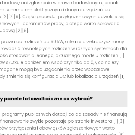
a budowę ani zgłoszenia w prawie budowlanym, jednak
ym schematem elektrycznym i danymi urządzeń, co
 [2][7][9]. Część procedur przyłączeniowych odwołuje się
niowych i parametrów pracy, dlatego warto sprawdzić
udową [2][8].
 prawa do rozliczeń do 50 kW, o ile nie przekroczysz mocy
prowadzić równoległych rozliczeń w różnych systemach dla
zność stosowania jednego, aktualnego modelu rozliczeń [1]
kW skutkuje obniżeniem współczynnika do 0,7, co należy
. Wymagane mogą być uzgodnienia przeciwpożarowe i
 zmienia się konfiguracja DC lub lokalizacja urządzeń [1]
 panele fotowoltaiczne co wybrać?
e programy publicznych dotacji co do zasady nie finansują
 finansowanie zwykle pozostaje po stronie inwestora [1][3]
runków przyłączenia i obowiązków zgłoszeniowych warto