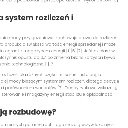
hniczne publikowane przez operatorów i wykonawców [5]
system rozliczeń i
enia mocy przyłączeniowej zachowuje prawo do rozliczeń
a produkcja zwiększa wartość energii sprzedanej i może
tegracji z magazynem energii [1][5][7]. Jeśli działasz w
czynnik opustu do 0,7, co zmienia bilans korzyści i bywa
ania technologiczne [1][7].
zliczeń dla różnych części tej samej instalacji, a
łej mocy bieżącym systemem rozliczeń, dlatego decyzję
h i porównaniem wariantów [7]. Trendy rynkowe wskazują,
 sterowanie i magazyny energii stabilizuje opłacalność
ają rozbudowę?
 odmiennych parametrach i ograniczają wpływ lokalnych