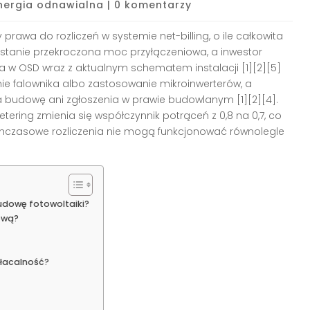
nergia odnawialna
|
0 komentarzy
 prawa do rozliczeń w systemie net-billing, o ile całkowita
ostanie przekroczona moc przyłączeniowa, a inwestor
a w OSD wraz z aktualnym schematem instalacji [1][2][5]
ie falownika albo zastosowanie mikroinwerterów, a
 budowę ani zgłoszenia w prawie budowlanym [1][2][4].
ering zmienia się współczynnik potrąceń z 0,8 na 0,7, co
chczasowe rozliczenia nie mogą funkcjonować równolegle
dowę fotowoltaiki?
ową?
płacalność?