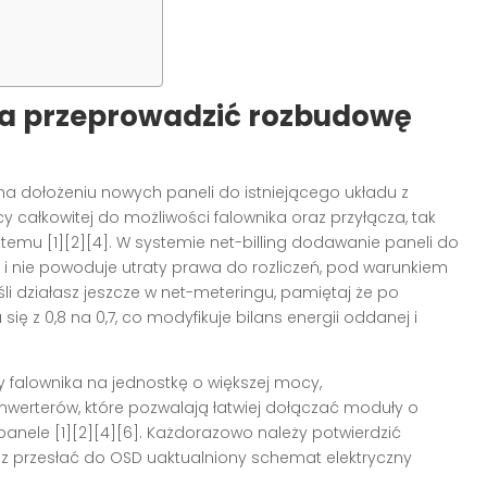
a przeprowadzić rozbudowę
a dołożeniu nowych paneli do istniejącego układu z
ałkowitej do możliwości falownika oraz przyłącza, tak
emu [1][2][4]. W systemie net-billing dodawanie paneli do
 i nie powoduje utraty prawa do rozliczeń, pod warunkiem
śli działasz jeszcze w net-meteringu, pamiętaj że po
ię z 0,8 na 0,7, co modyfikuje bilans energii oddanej i
alownika na jednostkę o większej mocy,
nwerterów, które pozwalają łatwiej dołączać moduły o
nele [1][2][4][6]. Każdorazowo należy potwierdzić
z przesłać do OSD uaktualniony schemat elektryczny