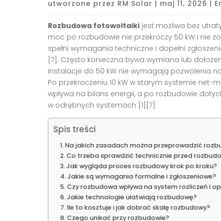
utworzone przez
RM Solar
|
maj 11, 2026
|
E
Rozbudowa fotowoltaiki
jest możliwa bez utraty
moc po rozbudowie nie przekroczy 50 kW i nie z
spełni wymagania techniczne i dopełni zgłoszeni
[7]. Często konieczna bywa wymiana lub dołożen
instalacje do 50 kW nie wymagają pozwolenia na
Po przekroczeniu 10 kW w starym systemie net-met
wpływa na bilans energii, a po rozbudowie doty
w odrębnych systemach [1][7].
Spis treści
Na jakich zasadach można przeprowadzić rozbu
Co trzeba sprawdzić technicznie przed rozbud
Jak wygląda proces rozbudowy krok po kroku?
Jakie są wymagania formalne i zgłoszeniowe?
Czy rozbudowa wpływa na system rozliczeń i o
Jakie technologie ułatwiają rozbudowę?
Ile to kosztuje i jak dobrać skalę rozbudowy?
Czego unikać przy rozbudowie?