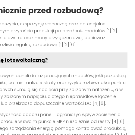
nicznie przed rozbudową?
poszycia, ekspozycję słoneczną oraz potencjalne
lnym przyroście produkcji po dołożeniu modułów [1][2].
 falownika oraz mocy przyłączeniowej, ponieważ
żliwia legalną rozbudowę [1][2][6].
mę fotowoltaiczną?
wych paneli do już pracujących modułów, jeśli pozostają
u, co minimalizuje straty oraz ryzyko rozbieżności punktu
nych sumują się napięcia przy zbliżonym natężeniu, a w
y zbliżonym napięciu, dlatego nieprawidłowe łączenie
lub przekracza dopuszczalne wartości DC [4][6].
styczność doboru paneli i ograniczyć wpływ zacienienia
racuje w swoim punkcie MPP niezależnie od reszty [4][6].
nego zarządzania energią pomaga kontrolować produkcję,