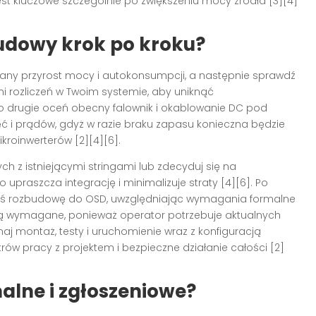
st kluczowe szczególnie po zwiększeniu mocy źródła [3][4]
udowy krok po kroku?
kiwany przyrost mocy i autokonsumpcji, a następnie sprawdź
rozliczeń w Twoim systemie, aby uniknąć
o drugie oceń obecny falownik i okablowanie DC pod
 i prądów, gdyż w razie braku zapasu konieczna będzie
kroinwerterów [2][4][6].
h z istniejącymi stringami lub zdecyduj się na
upraszcza integrację i minimalizuje straty [4][6]. Po
oś rozbudowę do OSD, uwzględniając wymagania formalne
są wymagane, ponieważ operator potrzebuje aktualnych
naj montaż, testy i uruchomienie wraz z konfiguracją
w pracy z projektem i bezpieczne działanie całości [2]
alne i zgłoszeniowe?