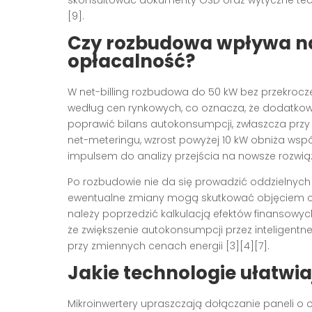
skonsultować dokumenty OSD oraz wytyczne tec
[9].
Czy rozbudowa wpływa na 
opłacalność?
W net-billing rozbudowa do 50 kW bez przekrocz
według cen rynkowych, co oznacza, że dodatkow
poprawić bilans autokonsumpcji, zwłaszcza przy in
net-meteringu, wzrost powyżej 10 kW obniża współ
impulsem do analizy przejścia na nowsze rozwiąz
Po rozbudowie nie da się prowadzić oddzielnych ro
ewentualne zmiany mogą skutkować objęciem ca
należy poprzedzić kalkulacją efektów finansowyc
że zwiększenie autokonsumpcji przez inteligentne
przy zmiennych cenach energii [3][4][7].
Jakie technologie ułatwi
Mikroinwertery upraszczają dołączanie paneli o