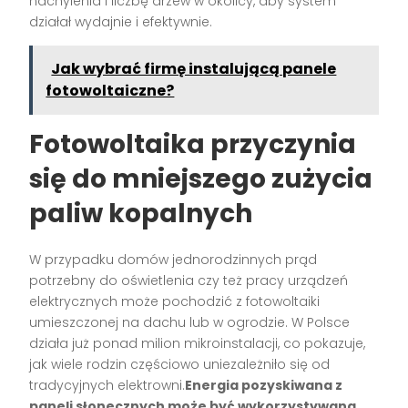
nachylenia i liczbę drzew w okolicy, aby system
działał wydajnie i efektywnie.
Jak wybrać firmę instalującą panele
fotowoltaiczne?
Fotowoltaika przyczynia
się do mniejszego zużycia
paliw kopalnych
W przypadku domów jednorodzinnych prąd
potrzebny do oświetlenia czy też pracy urządzeń
elektrycznych może pochodzić z fotowoltaiki
umieszczonej na dachu lub w ogrodzie. W Polsce
działa już ponad milion mikroinstalacji, co pokazuje,
jak wiele rodzin częściowo uniezależniło się od
tradycyjnych elektrowni.
Energia pozyskiwana z
paneli słonecznych może być wykorzystywana