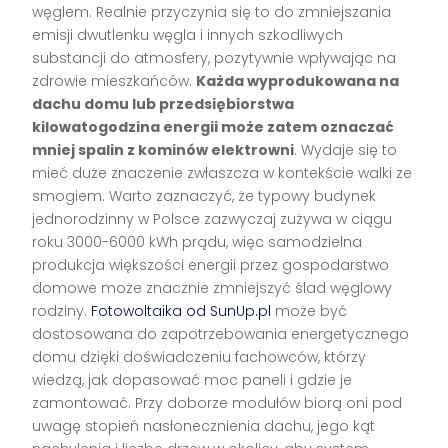
węglem. Realnie przyczynia się to do zmniejszania
emisji dwutlenku węgla i innych szkodliwych
substancji do atmosfery, pozytywnie wpływając na
zdrowie mieszkańców.
Każda wyprodukowana na
dachu domu lub przedsiębiorstwa
kilowatogodzina energii może zatem oznaczać
mniej spalin z kominów elektrowni
. Wydaje się to
mieć duże znaczenie zwłaszcza w kontekście walki ze
smogiem. Warto zaznaczyć, że typowy budynek
jednorodzinny w Polsce zazwyczaj zużywa w ciągu
roku 3000-6000 kWh prądu, więc samodzielna
produkcja większości energii przez gospodarstwo
domowe może znacznie zmniejszyć ślad węglowy
rodziny.
Fotowoltaika od SunUp.pl
może być
dostosowana do zapotrzebowania energetycznego
domu dzięki doświadczeniu fachowców, którzy
wiedzą, jak dopasować moc paneli i gdzie je
zamontować. Przy doborze modułów biorą oni pod
uwagę stopień nasłonecznienia dachu, jego kąt