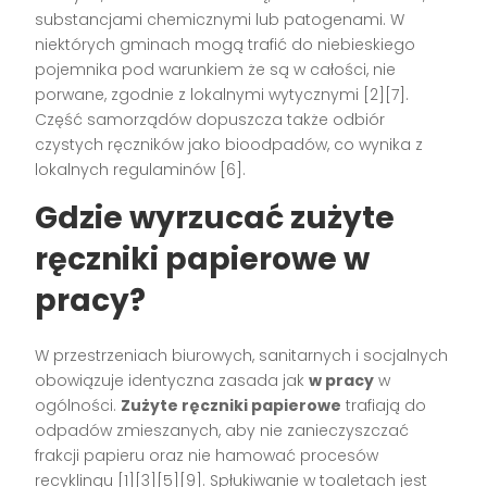
substancjami chemicznymi lub patogenami. W
niektórych gminach mogą trafić do niebieskiego
pojemnika pod warunkiem że są w całości, nie
porwane, zgodnie z lokalnymi wytycznymi [2][7].
Część samorządów dopuszcza także odbiór
czystych ręczników jako bioodpadów, co wynika z
lokalnych regulaminów [6].
Gdzie wyrzucać zużyte
ręczniki papierowe w
pracy?
W przestrzeniach biurowych, sanitarnych i socjalnych
obowiązuje identyczna zasada jak
w pracy
w
ogólności.
Zużyte ręczniki papierowe
trafiają do
odpadów zmieszanych, aby nie zanieczyszczać
frakcji papieru oraz nie hamować procesów
recyklingu [1][3][5][9]. Spłukiwanie w toaletach jest