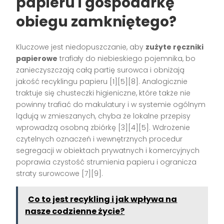
papieru i gospodarkę
obiegu zamkniętego?
Kluczowe jest niedopuszczanie, aby
zużyte ręczniki
papierowe
trafiały do niebieskiego pojemnika, bo
zanieczyszczają całą partię surowca i obniżają
jakość recyklingu papieru [1][5][8]. Analogicznie
traktuje się chusteczki higieniczne, które także nie
powinny trafiać do makulatury i w systemie ogólnym
lądują w zmieszanych, chyba że lokalne przepisy
wprowadzą osobną zbiórkę [3][4][5]. Wdrożenie
czytelnych oznaczeń i wewnętrznych procedur
segregacji w obiektach prywatnych i komercyjnych
poprawia czystość strumienia papieru i ogranicza
straty surowcowe [7][9].
Co to jest recykling i jak wpływa na
nasze codzienne życie?