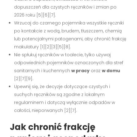
dopuszczeń dla czystych ręczników i zmian po
2026 roku [5][6][7].
Wrzucaj do czarnego pojemnika wszystkie ręczniki
po kontakcie z wodą, brudem, tłuszczem, chemią
lub potencjalnymi patogenami, aby chronić frakcję
makulatury [1][2][3][5][8].
Nie spłukuj ręczników w toalecie, tylko używaj
odpowiednich pojemników oznaczonych dla stref
sanitarnych i kuchennych
w pracy
oraz
w domu
[2][7][9].
Upewnij się, że decyzje dotyczące czystych i
suchych ręczników są zgodne z lokalnym
regulaminem i dotyczą wyłącznie odpadów w
całości, nieporwanych [2][7].
Jak chronić frakcję