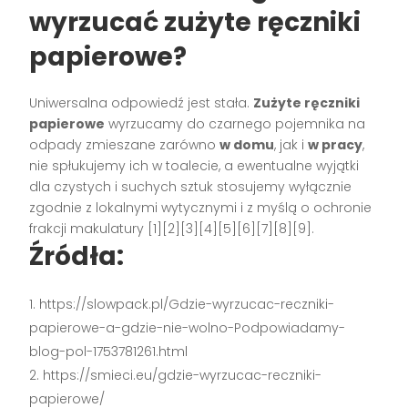
wyrzucać zużyte ręczniki
papierowe?
Uniwersalna odpowiedź jest stała.
Zużyte ręczniki
papierowe
wyrzucamy do czarnego pojemnika na
odpady zmieszane zarówno
w domu
, jak i
w pracy
,
nie spłukujemy ich w toalecie, a ewentualne wyjątki
dla czystych i suchych sztuk stosujemy wyłącznie
zgodnie z lokalnymi wytycznymi i z myślą o ochronie
frakcji makulatury [1][2][3][4][5][6][7][8][9].
Źródła:
https://slowpack.pl/Gdzie-wyrzucac-reczniki-
papierowe-a-gdzie-nie-wolno-Podpowiadamy-
blog-pol-1753781261.html
https://smieci.eu/gdzie-wyrzucac-reczniki-
papierowe/