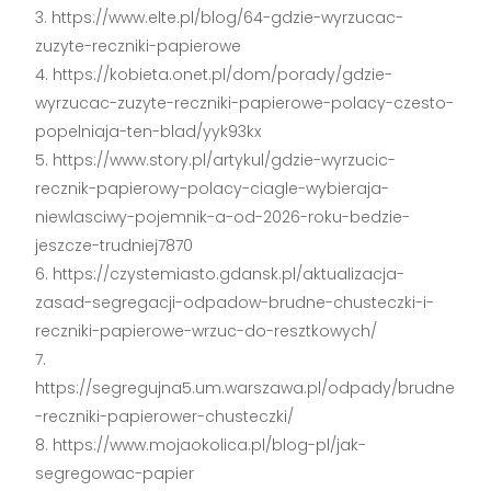
https://www.elte.pl/blog/64-gdzie-wyrzucac-
zuzyte-reczniki-papierowe
https://kobieta.onet.pl/dom/porady/gdzie-
wyrzucac-zuzyte-reczniki-papierowe-polacy-czesto-
popelniaja-ten-blad/yyk93kx
https://www.story.pl/artykul/gdzie-wyrzucic-
recznik-papierowy-polacy-ciagle-wybieraja-
niewlasciwy-pojemnik-a-od-2026-roku-bedzie-
jeszcze-trudniej7870
https://czystemiasto.gdansk.pl/aktualizacja-
zasad-segregacji-odpadow-brudne-chusteczki-i-
reczniki-papierowe-wrzuc-do-resztkowych/
https://segregujna5.um.warszawa.pl/odpady/brudne
-reczniki-papierower-chusteczki/
https://www.mojaokolica.pl/blog-pl/jak-
segregowac-papier