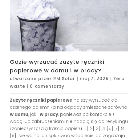
Gdzie wyrzucać zużyte ręczniki
papierowe w domu i w pracy?
utworzone przez
RM Solar
|
maj 7, 2026
|
Zero
waste
|
0 komentarzy
Zużyte ręczniki papierowe
należy wyrzucać do
czarnego pojemnika na odpady zmieszane zarówno
w domu
, jak i
w pracy
, ponieważ po kontakcie z
wodą lub zabrudzeniami nie nadają się do recyklingu
i zanieczyszczają frakcję papieru [1][2][3][4][5][7][8]
[9]. Nie wolno ich spłukiwać w toalecie, bo zagrażają