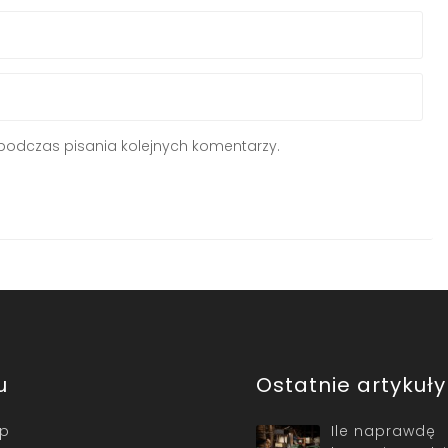
podczas pisania kolejnych komentarzy.
u
Ostatnie artykuły
ep
Ile naprawdę