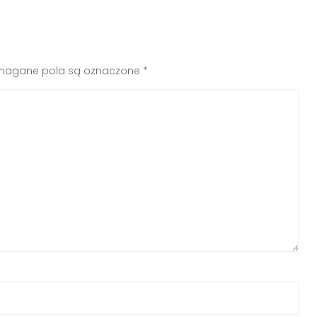
agane pola są oznaczone
*