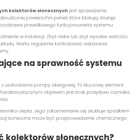
ych kolektorów słonecznych
jest sprawdzenie
abrudzonej powierzchni paneli, które blokują dostęp
o podstawa prawidłowego funkcjonowania systemu.
ienie w instalacji. Zbyt niskie lub zbyt wysokie wartości
ładu. Warto regularnie kontrolować wskazania
arny.
wające na sprawność systemu
z uszkodzenia pompy obiegowej. To kluczowy element
Charakterystycznym objawem jest brak przepływu czynnika
nia.
ennika ciepła. Jego zakamienianie się skutkuje spadkiem
ytuacji konieczne może być przeprowadzenie chemicznego
ć kolektorów słonecznych?