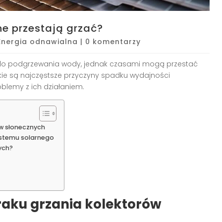
ne przestają grzać?
Energia odnawialna
|
0 komentarzy
e do podgrzewania wody, jednak czasami mogą przestać
jakie są najczęstsze przyczyny spadku wydajności
oblemy z ich działaniem.
w słonecznych
ystemu solarnego
ych?
aku grzania kolektorów