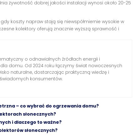
ia żywotność dobrej jakości instalacji wynosi około 20-25
 gdy koszty napraw stają się niewspółmiernie wysokie w
esne kolektory oferują znacznie wyższą sprawność i
ematyczny o odnawialnych źródłach energii i
h dla domu. Od 2024 roku łączymy świat nowoczesnych
wisko naturalne, dostarczając praktyczną wiedzę i
a świadomych konsumentów.
ietrzna – co wybrać do ogrzewania domu?
olektorach słonecznych?
nych i dlaczego to ważne?
olektorów słonecznych?