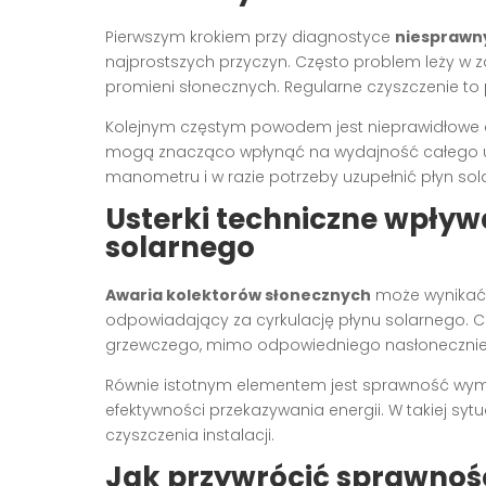
Pierwszym krokiem przy diagnostyce
niesprawn
najprostszych przyczyn. Często problem leży w z
promieni słonecznych. Regularne czyszczenie t
Kolejnym częstym powodem jest nieprawidłowe ciśn
mogą znacząco wpłynąć na wydajność całego uk
manometru i w razie potrzeby uzupełnić płyn sol
Usterki techniczne wpły
solarnego
Awaria kolektorów słonecznych
może wynikać 
odpowiadający za cyrkulację płynu solarnego. 
grzewczego, mimo odpowiedniego nasłonecznie
Równie istotnym elementem jest sprawność wymi
efektywności przekazywania energii. W takiej s
czyszczenia instalacji.
Jak przywrócić sprawnoś