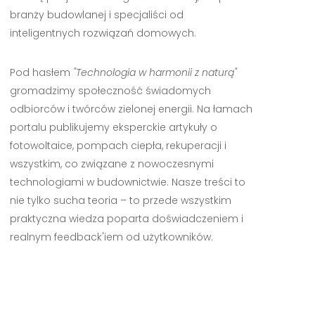
branży budowlanej i specjaliści od
inteligentnych rozwiązań domowych.
Pod hasłem
"Technologia w harmonii z naturą"
gromadzimy społeczność świadomych
odbiorców i twórców zielonej energii. Na łamach
portalu publikujemy eksperckie artykuły o
fotowoltaice, pompach ciepła, rekuperacji i
wszystkim, co związane z nowoczesnymi
technologiami w budownictwie. Nasze treści to
nie tylko sucha teoria – to przede wszystkim
praktyczna wiedza poparta doświadczeniem i
realnym feedback'iem od użytkowników.