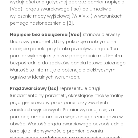
wydajności energetycznej poprzez pomiar napięcia
(Voc) i prądu zwarciowego (Isc), co umożliwia
wyliczenie mocy wyjściowej (W = V x I) w warunkach
pełnego nasłonecznienia [2].
Napięcie bez obciążenia (Voc)
stanowi pierwszy
kluczowy parametr, który pokazuje maksymalne
napięcie panelu przy braku przepływu prądu. Ten
pomiar wykonuje się przez podłączenie multimetru
bezpośrednio do zacisków panelu fotowoltaicznego.
Wartość ta informuje o potencjale elektrycznym
ogniwa w idealnych warunkach.
Prąd zwarciowy (Isc)
reprezentuje drugi
fundamentalny parametr, określający maksymalny
prąd generowany przez panel przy zwartych
zaciskach wyjściowych. Pomiar wykonuje się za
pomocą amperomierza włączonego szeregowo w
obwód. Wartość prądu zwarciowego bezpośrednio
koreluje z intensywnością promieniowania
słonecznego padającego na powierzchnię panelu.