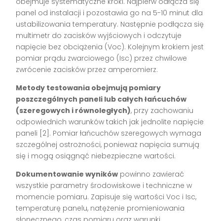
obejmuje systematyczne kroki. Najpierw odłącza się
panel od instalacji i pozostawia go na 5-10 minut dla
ustabilizowania temperatury. Następnie podłącza się
multimetr do zacisków wyjściowych i odczytuje
napięcie bez obciążenia (Voc). Kolejnym krokiem jest
pomiar prądu zwarciowego (Isc) przez chwilowe
zwrócenie zacisków przez amperomierz.
Metody testowania obejmują pomiary
poszczególnych paneli lub całych łańcuchów
(szeregowych i równoległych)
, przy zachowaniu
odpowiednich warunków takich jak jednolite napięcie
paneli [2]. Pomiar łańcuchów szeregowych wymaga
szczególnej ostrożności, ponieważ napięcia sumują
się i mogą osiągnąć niebezpieczne wartości.
Dokumentowanie wyników
powinno zawierać
wszystkie parametry środowiskowe i techniczne w
momencie pomiaru. Zapisuje się wartości Voc i Isc,
temperaturę panelu, natężenie promieniowania
słonecznego, czas pomiaru oraz warunki