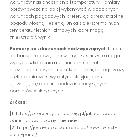
warunków nasłonecznienia i temperatury. Pomiary
porównawcze najlepiej wykonywać w podobnych
warunkach pogodowych, preferując okresy stabilnej
pogody wiosną i jesienią. Unika się ekstremalnych
temperatur letnich i zimowych, które mogą
zniekształcić wyniki.
Pomiary po zdarzeniach nadzwyczajnych
takich
jak burze gradowe, silne wiatry czy śnieżyce mogą
wykryć uszkodzenia mechaniczne paneli
niewidoczne gołym okiem. Mikropęknięcia ogniw czy
uszkodzenia warstwy antyrefleksyjnej często
ujawniają się dopiero podczas precyzyjnych
pomiarów elektrycznych.
Źródła:
[1] https://przewierty.tarnobrzeg.pl/jak-sprawdzic-
panel-fotowoltaiczny-miernikiem
[2] https://joca-cable.com/pl/blog/how-to-test-
solar-panel/