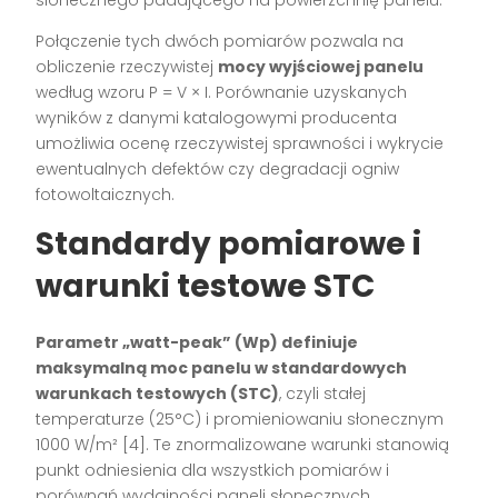
Połączenie tych dwóch pomiarów pozwala na
obliczenie rzeczywistej
mocy wyjściowej panelu
według wzoru P = V × I. Porównanie uzyskanych
wyników z danymi katalogowymi producenta
umożliwia ocenę rzeczywistej sprawności i wykrycie
ewentualnych defektów czy degradacji ogniw
fotowoltaicznych.
Standardy pomiarowe i
warunki testowe STC
Parametr „watt-peak” (Wp) definiuje
maksymalną moc panelu w standardowych
warunkach testowych (STC)
, czyli stałej
temperaturze (25°C) i promieniowaniu słonecznym
1000 W/m² [4]. Te znormalizowane warunki stanowią
punkt odniesienia dla wszystkich pomiarów i
porównań wydajności paneli słonecznych.