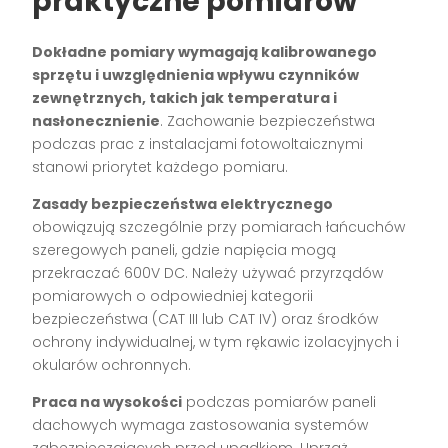
praktyczne pomiarów
Dokładne pomiary wymagają kalibrowanego
sprzętu i uwzględnienia wpływu czynników
zewnętrznych, takich jak temperatura i
nasłonecznienie
. Zachowanie bezpieczeństwa
podczas prac z instalacjami fotowoltaicznymi
stanowi priorytet każdego pomiaru.
Zasady bezpieczeństwa elektrycznego
obowiązują szczególnie przy pomiarach łańcuchów
szeregowych paneli, gdzie napięcia mogą
przekraczać 600V DC. Należy używać przyrządów
pomiarowych o odpowiedniej kategorii
bezpieczeństwa (CAT III lub CAT IV) oraz środków
ochrony indywidualnej, w tym rękawic izolacyjnych i
okularów ochronnych.
Praca na wysokości
podczas pomiarów paneli
dachowych wymaga zastosowania systemów
zabezpieczających przed upadkiem. Uprząż