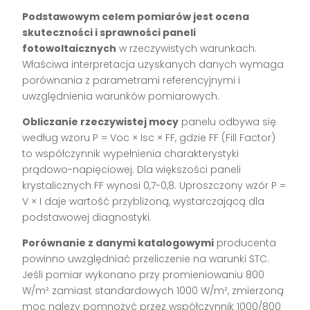
Podstawowym celem pomiarów jest ocena
skuteczności i sprawności paneli
fotowoltaicznych
w rzeczywistych warunkach.
Właściwa interpretacja uzyskanych danych wymaga
porównania z parametrami referencyjnymi i
uwzględnienia warunków pomiarowych.
Obliczanie rzeczywistej mocy
panelu odbywa się
według wzoru P = Voc × Isc × FF, gdzie FF (Fill Factor)
to współczynnik wypełnienia charakterystyki
prądowo-napięciowej. Dla większości paneli
krystalicznych FF wynosi 0,7-0,8. Uproszczony wzór P =
V × I daje wartość przybliżoną, wystarczającą dla
podstawowej diagnostyki.
Porównanie z danymi katalogowymi
producenta
powinno uwzględniać przeliczenie na warunki STC.
Jeśli pomiar wykonano przy promieniowaniu 800
W/m² zamiast standardowych 1000 W/m², zmierzoną
moc należy pomnożyć przez współczynnik 1000/800