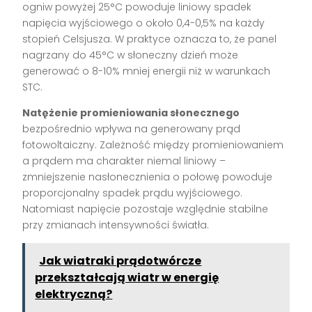
ogniw powyżej 25°C powoduje liniowy spadek
napięcia wyjściowego o około 0,4-0,5% na każdy
stopień Celsjusza. W praktyce oznacza to, że panel
nagrzany do 45°C w słoneczny dzień może
generować o 8-10% mniej energii niż w warunkach
STC.
Natężenie promieniowania słonecznego
bezpośrednio wpływa na generowany prąd
fotowoltaiczny. Zależność między promieniowaniem
a prądem ma charakter niemal liniowy –
zmniejszenie nasłonecznienia o połowę powoduje
proporcjonalny spadek prądu wyjściowego.
Natomiast napięcie pozostaje względnie stabilne
przy zmianach intensywności światła.
Jak wiatraki prądotwórcze
przekształcają wiatr w energię
elektryczną?