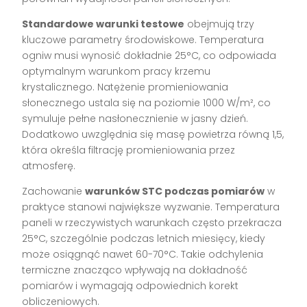
Standardowe warunki testowe
obejmują trzy
kluczowe parametry środowiskowe. Temperatura
ogniw musi wynosić dokładnie 25°C, co odpowiada
optymalnym warunkom pracy krzemu
krystalicznego. Natężenie promieniowania
słonecznego ustala się na poziomie 1000 W/m², co
symuluje pełne nasłonecznienie w jasny dzień.
Dodatkowo uwzględnia się masę powietrza równą 1,5,
która określa filtrację promieniowania przez
atmosferę.
Zachowanie
warunków STC podczas pomiarów
w
praktyce stanowi największe wyzwanie. Temperatura
paneli w rzeczywistych warunkach często przekracza
25°C, szczególnie podczas letnich miesięcy, kiedy
może osiągnąć nawet 60-70°C. Takie odchylenia
termiczne znacząco wpływają na dokładność
pomiarów i wymagają odpowiednich korekt
obliczeniowych.