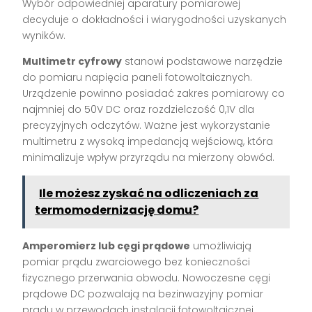
Wybór odpowiedniej aparatury pomiarowej
decyduje o dokładności i wiarygodności uzyskanych
wyników.
Multimetr cyfrowy
stanowi podstawowe narzędzie
do pomiaru napięcia paneli fotowoltaicznych.
Urządzenie powinno posiadać zakres pomiarowy co
najmniej do 50V DC oraz rozdzielczość 0,1V dla
precyzyjnych odczytów. Ważne jest wykorzystanie
multimetru z wysoką impedancją wejściową, która
minimalizuje wpływ przyrządu na mierzony obwód.
Ile możesz zyskać na odliczeniach za
termomodernizację domu?
Amperomierz lub cęgi prądowe
umożliwiają
pomiar prądu zwarciowego bez konieczności
fizycznego przerwania obwodu. Nowoczesne cęgi
prądowe DC pozwalają na bezinwazyjny pomiar
prądu w przewodach instalacji fotowoltaicznej.