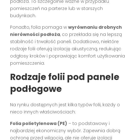
podłoża. To szczególnie ważne w przypadku
pomieszczeń na parterze lub w starszych
budynkach.
Ponadto, folia pomaga w
wyrównaniu drobnych
nierówności podłoża
, co przekłada się na lepszą
stabilność i trwałość paneli. Dodatkowo, niektóre
rodzaje folii oferują izolację akustyczną, redukując
odgłosy kroków i poprawiając komfort użytkowania
pomieszczenia.
Rodzaje folii pod panele
podłogowe
Na rynku dostępnych jest kilka typów folii, każdy o
nieco innych właściwościach:
Folia polietylenowa (PE)
– to podstawowy i
najbardziej ekonomiczny wybór. Zapewnia dobrą
ochronę przed wilgocią, ale nie oferuje izolacji