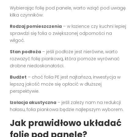
Wybierając folię pod panele, warto wziąć pod uwagę
kilka czynników:
Rodzaj pomieszczenia
– w łazience czy kuchni lepiej
sprawdzi się folia o zwiększonej odporności na
wilgoć.
Stan podłoża
– jeśli podłoże jest nierówne, warto
rozważyć folię piankową, która pomoże wyrównać
drobne niedoskonałości.
Budżet
– choć folia PE jest najtańsza, inwestycja w
lepszą jakość może się opłacić w dłuższej
perspektywie.
Izolacja akustyczna
– jeśli zależy nam na redukcji
hałasu, folia piankowa będzie najlepszym wyborem.
Jak prawidłowo układać
folię pod panele?