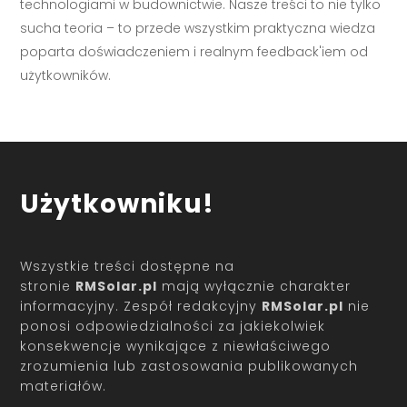
technologiami w budownictwie. Nasze treści to nie tylko
sucha teoria – to przede wszystkim praktyczna wiedza
poparta doświadczeniem i realnym feedback'iem od
użytkowników.
Użytkowniku!
Wszystkie treści dostępne na
stronie
RMSolar.pl
mają wyłącznie charakter
informacyjny. Zespół redakcyjny
RMSolar.pl
nie
ponosi odpowiedzialności za jakiekolwiek
konsekwencje wynikające z niewłaściwego
zrozumienia lub zastosowania publikowanych
materiałów.