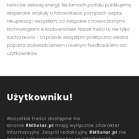
twórców zielonej energii. Na łamach portalu publikujemy
eksperckie artykuły o fotowoltaice, pompach ciepła,
rekuperacji i wszystkim, co związane z nowoczesnymi
technologiami w budownictwie. Nasze treści to nie tylko
sucha teoria – to przede wszystkim praktyczna wiedza
poparta doświadczeniem i realnym feedback'iem od
użytkowników.
Użytkowniku!
Wszystkie treści dostępne na
stronie
RMSolar.pl
mają wyłącznie charakter
informacyjny. Zespół redakcyjny
RMSolar.pl
nie