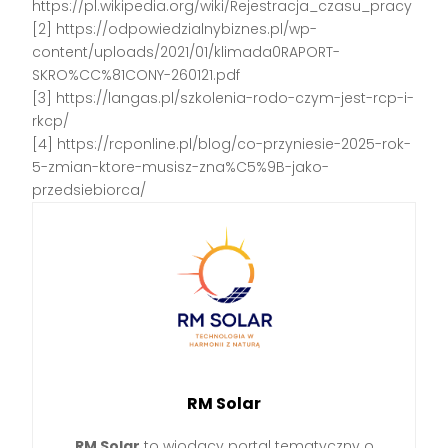
https://pl.wikipedia.org/wiki/Rejestracja_czasu_pracy
[2] https://odpowiedzialnybiznes.pl/wp-
content/uploads/2021/01/klimada0RAPORT-
SKRO%CC%81CONY-260121.pdf
[3] https://langas.pl/szkolenia-rodo-czym-jest-rcp-i-
rkcp/
[4] https://rcponline.pl/blog/co-przyniesie-2025-rok-
5-zmian-ktore-musisz-zna%C5%9B-jako-
przedsiebiorca/
RM Solar
RM Solar
to wiodący portal tematyczny o