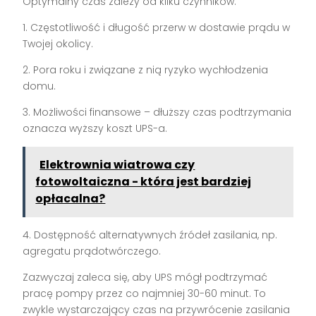
Optymalny czas zależy od kilku czynników:
1. Częstotliwość i długość przerw w dostawie prądu w
Twojej okolicy.
2. Pora roku i związane z nią ryzyko wychłodzenia
domu.
3. Możliwości finansowe – dłuższy czas podtrzymania
oznacza wyższy koszt UPS-a.
Elektrownia wiatrowa czy
fotowoltaiczna - która jest bardziej
opłacalna?
4. Dostępność alternatywnych źródeł zasilania, np.
agregatu prądotwórczego.
Zazwyczaj zaleca się, aby UPS mógł podtrzymać
pracę pompy przez co najmniej 30-60 minut. To
zwykle wystarczający czas na przywrócenie zasilania