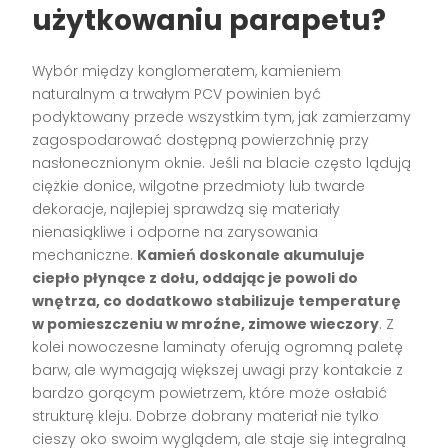
użytkowaniu parapetu?
Wybór między konglomeratem, kamieniem
naturalnym a trwałym PCV powinien być
podyktowany przede wszystkim tym, jak zamierzamy
zagospodarować dostępną powierzchnię przy
nasłonecznionym oknie. Jeśli na blacie często lądują
ciężkie donice, wilgotne przedmioty lub twarde
dekoracje, najlepiej sprawdzą się materiały
nienasiąkliwe i odporne na zarysowania
mechaniczne.
Kamień doskonale akumuluje
ciepło płynące z dołu, oddając je powoli do
wnętrza, co dodatkowo stabilizuje temperaturę
w pomieszczeniu w mroźne, zimowe wieczory
. Z
kolei nowoczesne laminaty oferują ogromną paletę
barw, ale wymagają większej uwagi przy kontakcie z
bardzo gorącym powietrzem, które może osłabić
strukturę kleju. Dobrze dobrany materiał nie tylko
cieszy oko swoim wyglądem, ale staje się integralną