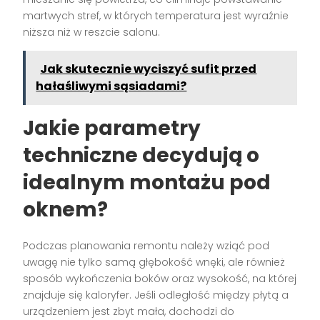
martwych stref, w których temperatura jest wyraźnie
niższa niż w reszcie salonu.
Jak skutecznie wyciszyć sufit przed
hałaśliwymi sąsiadami?
Jakie parametry
techniczne decydują o
idealnym montażu pod
oknem?
Podczas planowania remontu należy wziąć pod
uwagę nie tylko samą głębokość wnęki, ale również
sposób wykończenia boków oraz wysokość, na której
znajduje się kaloryfer. Jeśli odległość między płytą a
urządzeniem jest zbyt mała, dochodzi do