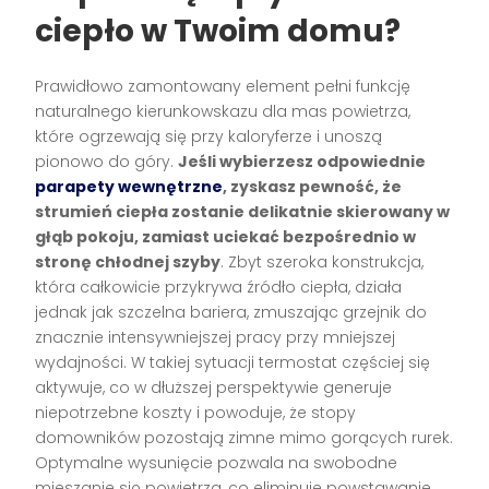
ciepło w Twoim domu?
Prawidłowo zamontowany element pełni funkcję
naturalnego kierunkowskazu dla mas powietrza,
które ogrzewają się przy kaloryferze i unoszą
pionowo do góry.
Jeśli wybierzesz odpowiednie
parapety wewnętrzne
, zyskasz pewność, że
strumień ciepła zostanie delikatnie skierowany w
głąb pokoju, zamiast uciekać bezpośrednio w
stronę chłodnej szyby
. Zbyt szeroka konstrukcja,
która całkowicie przykrywa źródło ciepła, działa
jednak jak szczelna bariera, zmuszając grzejnik do
znacznie intensywniejszej pracy przy mniejszej
wydajności. W takiej sytuacji termostat częściej się
aktywuje, co w dłuższej perspektywie generuje
niepotrzebne koszty i powoduje, że stopy
domowników pozostają zimne mimo gorących rurek.
Optymalne wysunięcie pozwala na swobodne
mieszanie się powietrza, co eliminuje powstawanie