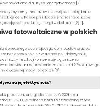
nków oświetlenia dla uzysku energetycznego [7].
wertery i systemy montażowe. Rozwój technologii oraz
stalacji, co w Polsce przekłada się na rosnącą liczbę
iększających produkcję energii w skali kraju [2][1].
niwa fotowoltaiczne w polskich
ania słonecznego docierającego do modułów oraz od
sze nasłonecznienie niż w krajach południowych UE,
zrost liczby instalacji kompensuje ograniczenia
 z PV odpowiadała odpowiednio za około 1% i 2,2% krajowego
przy ówczesnej mocy i pogodzie [3].
pływa na jej efektywność?
ko producent energii słonecznej. W 2021 r. kraj
ycznej z PV w UE, a rosnąca baza zainstalowanej mocy
OZE zapewniły odpowiednio 29,4% i 31,41% krajowej produkcji