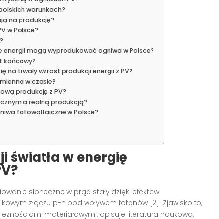
 polskich warunkach?
ją na produkcję?
PV w Polsce?
?
le energii mogą wyprodukować ogniwa w Polsce?
kt końcowy?
na trwały wzrost produkcji energii z PV?
 zmienna w czasie?
ajową produkcję z PV?
icznym a realną produkcją?
niwa fotowoltaiczne w Polsce?
i światła w energię
PV?
owanie słoneczne w prąd stały dzięki efektowi
ikowym złączu p-n pod wpływem fotonów [2]. Zjawisko to,
leżnościami materiałowymi, opisuje literatura naukowa,