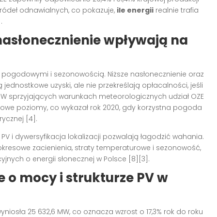
źródeł odnawialnych, co pokazuje,
ile energii
realnie trafia
.
nasłonecznienie wpływają na
mi pogodowymi i sezonowością. Niższe nasłonecznienie oraz
dnostkowe uzyski, ale nie przekreślają opłacalności, jeśli
. W sprzyjających warunkach meteorologicznych udział OZE
dowe poziomy, co wykazał rok 2020, gdy korzystna pogoda
ycznej [4].
PV i dywersyfikacja lokalizacji pozwalają łagodzić wahania.
okresowe zacienienia, straty temperaturowe i sezonowość,
yjnych o energii słonecznej w Polsce [8][3].
o mocy i strukturze PV w
yniosła 25 632,6 MW, co oznacza wzrost o 17,3% rok do roku