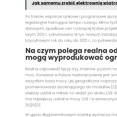
Jak samemu zrobić elektrownię wiatr
Po trzecie, wsparcie rynkowe i programowe sprzy
legislacyjne hamujące tempo rozwoju. Mimo tyc
dotacjom, spadkowi cen i rosnącej liczbie proj
lutym 2021 r. odnotowano 14 tys. nowych instalacj
trzycyfrowym rok do roku do 2021 r., co potwierd
Na czym polega realna odp
mogą wyprodukować ogn
Realna odpowiedź łączy trzy zmienne: poziom n
moc. Ponieważ w Polsce nasłonecznienie jest um
wszystkim baza mocy i jej geograficzne rozprosz
promieniowania docierającego do modułów [2][3
większy udział w miksie, co widać po skoku OZE do 
ma największy udział w mocy OZE i w słoneczn
[5][6][1].
W ujęciu długoterminowym ścieżkę wyznacza roz