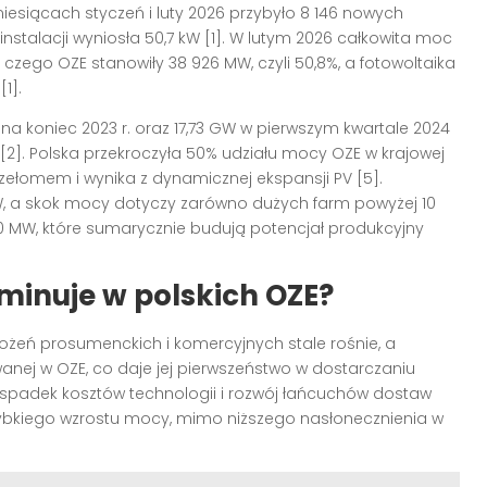
iesiącach styczeń i luty 2026 przybyło 8 146 nowych
instalacji wyniosła 50,7 kW [1]. W lutym 2026 całkowita moc
czego OZE stanowiły 38 926 MW, czyli 50,8%, a fotowoltaika
1].
na koniec 2023 r. oraz 17,73 GW w pierwszym kwartale 2024
W [2]. Polska przekroczyła 50% udziału mocy OZE w krajowej
rzełomem i wynika z dynamicznej ekspansji PV [5].
 MW, a skok mocy dotyczy zarówno dużych farm powyżej 10
 10 MW, które sumarycznie budują potencjał produkcyjny
minuje w polskich OZE?
rożeń prosumenckich i komercyjnych stale rośnie, a
anej w OZE, co daje jej pierwszeństwo w dostarczaniu
e, spadek kosztów technologii i rozwój łańcuchów dostaw
 szybkiego wzrostu mocy, mimo niższego nasłonecznienia w