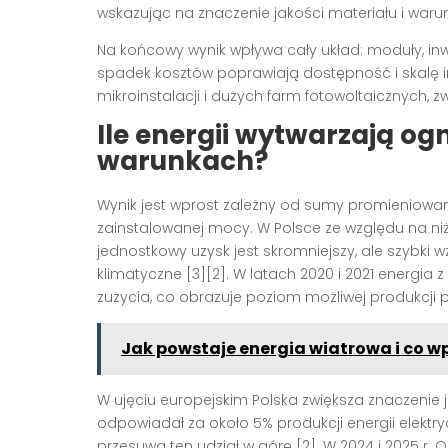
wskazując na znaczenie jakości materiału i waru
Na końcowy wynik wpływa cały układ: moduły, in
spadek kosztów poprawiają dostępność i skalę in
mikroinstalacji i dużych farm fotowoltaicznych, zw
Ile energii wytwarzają og
warunkach?
Wynik jest wprost zależny od sumy promieniow
zainstalowanej mocy. W Polsce ze względu na niż
jednostkowy uzysk jest skromniejszy, ale szybki w
klimatyczne [3][2]. W latach 2020 i 2021 energia
zużycia, co obrazuje poziom możliwej produkcji 
Jak powstaje energia wiatrowa i co w
W ujęciu europejskim Polska zwiększa znaczenie ja
odpowiadał za około 5% produkcji energii elektr
przesuwa ten udział w górę [2]. W 2024 i 2025 r. 