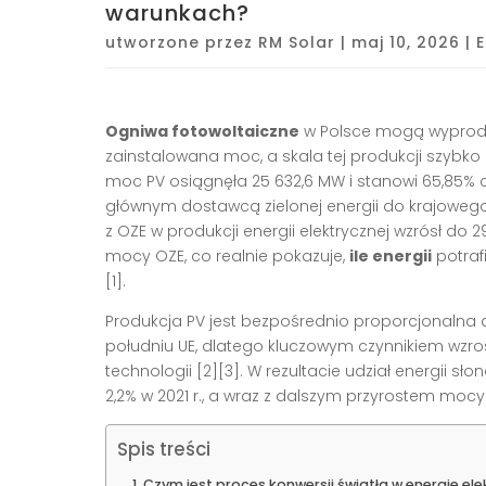
warunkach?
utworzone przez
RM Solar
|
maj 10, 2026
|
Ogniwa fotowoltaiczne
w Polsce mogą wyproduko
zainstalowana moc, a skala tej produkcji szybko 
moc PV osiągnęła 25 632,6 MW i stanowi 65,85% ca
głównym dostawcą zielonej energii do krajowego 
z OZE w produkcji energii elektrycznej wzrósł do 29,
mocy OZE, co realnie pokazuje,
ile energii
potraf
[1].
Produkcja PV jest bezpośrednio proporcjonalna do
południu UE, dlatego kluczowym czynnikiem wzro
technologii [2][3]. W rezultacie udział energii sł
2,2% w 2021 r., a wraz z dalszym przyrostem mocy
Spis treści
Czym jest proces konwersji światła w energię el