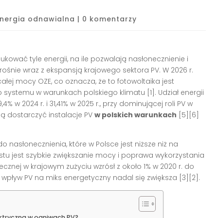
Energia odnawialna
|
0 komentarzy
wać tyle energii, na ile pozwalają nasłonecznienie i
rośnie wraz z ekspansją krajowego sektora PV. W 2026 r.
łej mocy OZE, co oznacza, że to fotowoltaika jest
systemu w warunkach polskiego klimatu [1]. Udział energii
4% w 2024 r. i 31,41% w 2025 r., przy dominującej roli PV w
ią dostarczyć instalacje PV
w polskich warunkach
[5][6]
 nasłonecznienia, które w Polsce jest niższe niż na
stu jest szybkie zwiększanie mocy i poprawa wykorzystania
onecznej w krajowym zużyciu wzrósł z około 1% w 2020 r. do
 wpływ PV na miks energetyczny nadal się zwiększa [3][2].
ektryczną w ogniwach PV?