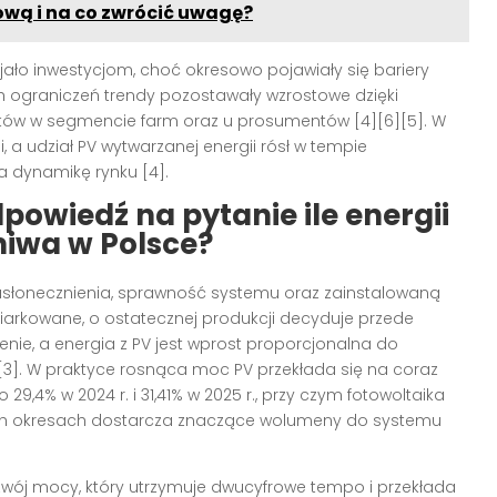
ową i na co zwrócić uwagę?
jało inwestycjom, choć okresowo pojawiały się bariery
h ograniczeń trendy pozostawały wzrostowe dzięki
ektów w segmencie farm oraz u prosumentów [4][6][5]. W
i, a udział PV wytwarzanej energii rósł w tempie
za dynamikę rynku [4].
owiedź na pytanie ile energii
iwa w Polsce?
asłonecznienia, sprawność systemu oraz zainstalowaną
iarkowane, o ostatecznej produkcji decyduje przede
enie, a energia z PV jest wprost proporcjonalna do
]. W praktyce rosnąca moc PV przekłada się na coraz
29,4% w 2024 r. i 31,41% w 2025 r., przy czym fotowoltaika
ych okresach dostarcza znaczące wolumeny do systemu
wój mocy, który utrzymuje dwucyfrowe tempo i przekłada