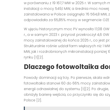
w porównaniu z 19 167,7 MW w 2025 r. W samych m
instalacji o mocy 549,1 MW, a średnia moc nowej 
zainstalowana w Polsce osiągnęła 76 564,8 MW, z 
odpowiadała za 65,85% mocy w segmencie OZE [
W ujęciu historycznym moc PV wynosiła 17,08 GW 
r., a w samym 2023 r. przyrost przekroczył 4,6 G
mocy zainstalowanej do końca 2025 r., co jest p
Strukturalnie rośnie udział farm większych niż 1
MW, jak i rozdrobnionych mikroinstalacji poniżej
rynku [1][2].
Dlaczego fotowoltaika do
Powody dominacji są trzy. Po pierwsze, skala wd
fotowoltaika stanowi 60 do 66% mocy zainstalow
energii odnawialnej do systemu [1][2]. Po drugi
obniżyły barierę wejścia, co przyczyniło się do
Polsce [2].