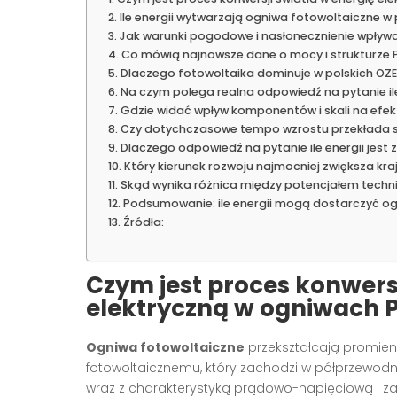
Ile energii wytwarzają ogniwa fotowoltaiczne w
Jak warunki pogodowe i nasłonecznienie wpływa
Co mówią najnowsze dane o mocy i strukturze 
Dlaczego fotowoltaika dominuje w polskich OZE
Na czym polega realna odpowiedź na pytanie i
Gdzie widać wpływ komponentów i skali na efe
Czy dotychczasowe tempo wzrostu przekłada się 
Dlaczego odpowiedź na pytanie ile energii jest
Który kierunek rozwoju najmocniej zwiększa kr
Skąd wynika różnica między potencjałem techn
Podsumowanie: ile energii mogą dostarczyć og
Źródła:
Czym jest proces konwersj
elektryczną w ogniwach 
Ogniwa fotowoltaiczne
przekształcają promieni
fotowoltaicznemu, który zachodzi w półprzewodn
wraz z charakterystyką prądowo-napięciową i za