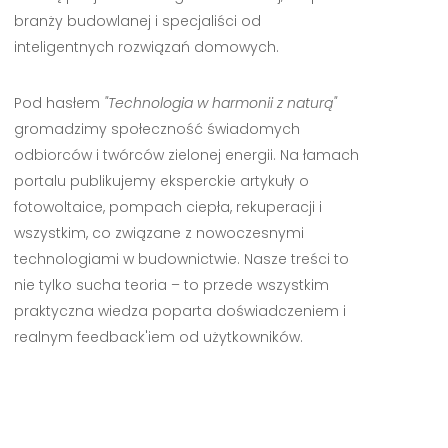
branży budowlanej i specjaliści od
inteligentnych rozwiązań domowych.
Pod hasłem
"Technologia w harmonii z naturą"
gromadzimy społeczność świadomych
odbiorców i twórców zielonej energii. Na łamach
portalu publikujemy eksperckie artykuły o
fotowoltaice, pompach ciepła, rekuperacji i
wszystkim, co związane z nowoczesnymi
technologiami w budownictwie. Nasze treści to
nie tylko sucha teoria – to przede wszystkim
praktyczna wiedza poparta doświadczeniem i
realnym feedback'iem od użytkowników.