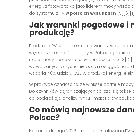
energii, z fotowoltaiką jako liderem mocy wśród 
do systemu z PV
w polskich warunkach
[5][6][1]
Jak warunki pogodowe i 
produkcję?
Produkcja PV jest silnie skorelowana z warunka
większa zmienność pogody w Polsce ograniczają je
skala mocy i sprawność systemów rośnie [3][2]
wytwarzanych w systemie potrafi osiągać rekor
wsparła 40% udziału OZE w produkcji energii elektr
W praktyce oznacza to, że większe portfele mocy 
Do czynników ograniczających zalicza się także 
co podkreślają analizy rynku i materiałów edukac
Co mówią najnowsze dane 
Polsce?
Na koniec lutego 2026 r. moc zainstalowana PV w