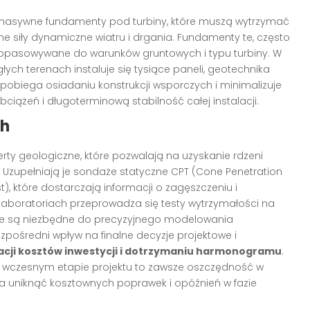
 masywne fundamenty pod turbiny, które muszą wytrzymać
ężne siły dynamiczne wiatru i drgania. Fundamenty te, często
 dopasowywane do warunków gruntowych i typu turbiny. W
łych terenach instaluje się tysiące paneli, geotechnika
obiega osiadaniu konstrukcji wsporczych i minimalizuje
bciążeń i długoterminową stabilność całej instalacji.
ch
ty geologiczne, które pozwalają na uzyskanie rdzeni
Uzupełniają je sondaże statyczne CPT (Cone Penetration
), które dostarczają informacji o zagęszczeniu i
 laboratoriach przeprowadza się testy wytrzymałości na
które są niezbędne do precyzyjnego modelowania
pośredni wpływ na finalne decyzje projektowe i
acji kosztów inwestycji i dotrzymaniu harmonogramu
.
a wczesnym etapie projektu to zawsze oszczędność w
a uniknąć kosztownych poprawek i opóźnień w fazie