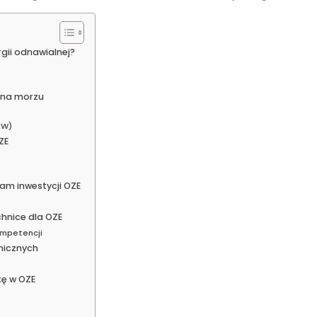
gii odnawialnej?
i na morzu
EW)
ZE
am inwestycji OZE
chnice dla OZE
ompetencji
nicznych
kę w OZE