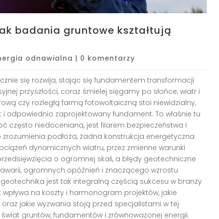
jak badania gruntowe kształtują
nergia odnawialna
|
0 komentarzy
cznie się rozwija, stając się fundamentem transformacji
jnej przyszłości, coraz śmielej sięgamy po słońce, wiatr i
wą czy rozległą farmą fotowoltaiczną stoi niewidzialny,
nt i odpowiednio zaprojektowany fundament. To właśnie tu
ć często niedoceniana, jest filarem bezpieczeństwa i
go zrozumienia podłoża, żadna konstrukcja energetyczna
ciążeń dynamicznych wiatru, przez zmienne warunki
przedsięwzięcia o ogromnej skali, a błędy geotechniczne
awarii, ogromnych opóźnień i znaczącego wzrostu
 geotechnika jest tak integralną częścią sukcesu w branży
jak wpływa na koszty i harmonogram projektów, jakie
oraz jakie wyzwania stoją przed specjalistami w tej
 w świat gruntów, fundamentów i zrównoważonej energii.