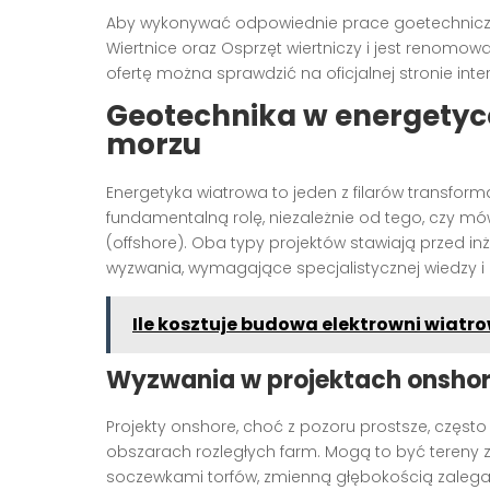
Aby wykonywać odpowiednie prace goetechniczne
Wiertnice oraz Osprzęt wiertniczy i jest renomo
ofertę można sprawdzić na oficjalnej stronie inte
Geotechnika w energetyce 
morzu
Energetyka wiatrowa to jeden z filarów transform
fundamentalną rolę, niezależnie od tego, czy m
(offshore). Oba typy projektów stawiają przed i
wyzwania, wymagające specjalistycznej wiedzy i
Ile kosztuje budowa elektrowni wiatro
Wyzwania w projektach onsho
Projekty onshore, choć z pozoru prostsze, częs
obszarach rozległych farm. Mogą to być tereny 
soczewkami torfów, zmienną głębokością zale