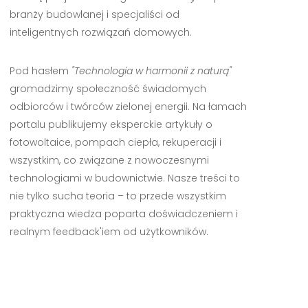
branży budowlanej i specjaliści od
inteligentnych rozwiązań domowych.
Pod hasłem
"Technologia w harmonii z naturą"
gromadzimy społeczność świadomych
odbiorców i twórców zielonej energii. Na łamach
portalu publikujemy eksperckie artykuły o
fotowoltaice, pompach ciepła, rekuperacji i
wszystkim, co związane z nowoczesnymi
technologiami w budownictwie. Nasze treści to
nie tylko sucha teoria – to przede wszystkim
praktyczna wiedza poparta doświadczeniem i
realnym feedback'iem od użytkowników.