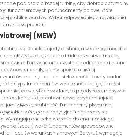
poznanie podłoża dla każdej turbiny, aby dobrać optymalny
płyt fundamentowych po fundamenty palowe, które
rdziej stabilne warstwy. Wybór odpowiedniego rozwiązania
onomiczność projektu.
 wiatrowej (MEW)
hniki są jednak projekty offshore, a w szczególności te
e charakteryzuje się znacznie trudniejszymi warunkami:
e środowisko korozyjne oraz często niejednorodne i trudne
odowcowe, namuły, grunty spoiste o niskiej
h czynników znacząco podnosi złożoność i koszty badań
się różne typy fundamentów, w zależności od głębokości
pularniejsze w płytkich wodach, to pojedyncza, masywna
. Jacket: Konstrukcje kratownicowe, przypominające
erujące większą stabilność. Fundamenty pływające
zo głębokich wód, gdzie tradycyjne fundamenty są
nia. Wymagają one zakotwiczenia do dna morskiego.
odmywania (scour) wokół fundamentów spowodowane
d fal i lodu (w warunkach zimowych Bałtyku), wymagają