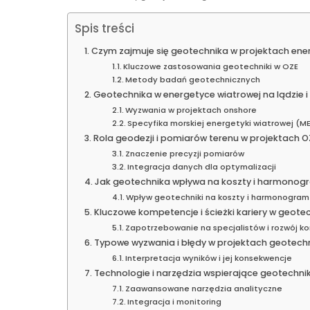
Spis treści
Czym zajmuje się geotechnika w projektach ener
Kluczowe zastosowania geotechniki w OZE
Metody badań geotechnicznych
Geotechnika w energetyce wiatrowej na lądzie 
Wyzwania w projektach onshore
Specyfika morskiej energetyki wiatrowej (M
Rola geodezji i pomiarów terenu w projektach O
Znaczenie precyzji pomiarów
Integracja danych dla optymalizacji
Jak geotechnika wpływa na koszty i harmonogr
Wpływ geotechniki na koszty i harmonogram
Kluczowe kompetencje i ścieżki kariery w geote
Zapotrzebowanie na specjalistów i rozwój k
Typowe wyzwania i błędy w projektach geotech
Interpretacja wyników i jej konsekwencje
Technologie i narzędzia wspierające geotechni
Zaawansowane narzędzia analityczne
Integracja i monitoring