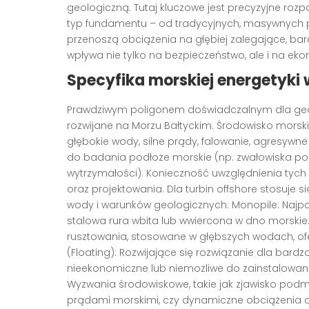
geologiczną. Tutaj kluczowe jest precyzyjne roz
typ fundamentu – od tradycyjnych, masywnych 
przenoszą obciążenia na głębiej zalegające, ba
wpływa nie tylko na bezpieczeństwo, ale i na ek
Specyfika morskiej energetyki
Prawdziwym poligonem doświadczalnym dla geotec
rozwijane na Morzu Bałtyckim. Środowisko morski
głębokie wody, silne prądy, falowanie, agresywn
do badania podłoże morskie (np. zwałowiska pol
wytrzymałości). Konieczność uwzględnienia tyc
oraz projektowania. Dla turbin offshore stosuje 
wody i warunków geologicznych: Monopile: Najpo
stalowa rura wbita lub wwiercona w dno morskie
rusztowania, stosowane w głębszych wodach, of
(Floating): Rozwijające się rozwiązanie dla bard
nieekonomiczne lub niemożliwe do zainstalowa
Wyzwania środowiskowe, takie jak zjawisko p
prądami morskimi, czy dynamiczne obciążenia o