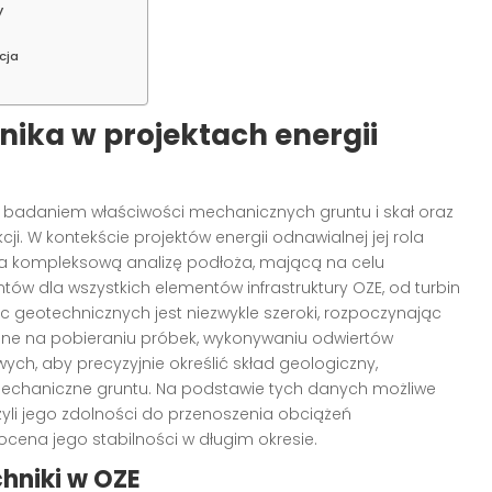
y
cja
nika w projektach energii
ię badaniem właściwości mechanicznych gruntu i skał oraz
i. W kontekście projektów energii odnawialnej jej rola
ona kompleksową analizę podłoża, mającą na celu
ów dla wszystkich elementów infrastruktury OZE, od turbin
c geotechnicznych jest niezwykle szeroki, rozpoczynając
ne na pobieraniu próbek, wykonywaniu odwiertów
h, aby precyzyjnie określić skład geologiczny,
omechaniczne gruntu. Na podstawie tych danych możliwe
yli jego zdolności do przenoszenia obciążeń
ocena jego stabilności w długim okresie.
hniki w OZE