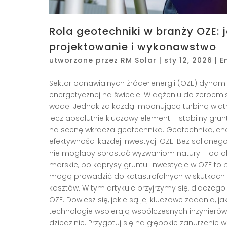
Rola geotechniki w branży OZE: 
projektowanie i wykonawstwo
utworzone przez
RM Solar
|
sty 12, 2026
|
E
Sektor odnawialnych źródeł energii (OZE) dynami
energetycznej na świecie. W dążeniu do zeroemisy
wodę. Jednak za każdą imponującą turbiną wiatro
lecz absolutnie kluczowy element – stabilny gru
na scenę wkracza geotechnika. Geotechnika, cho
efektywności każdej inwestycji OZE. Bez solidne
nie mogłaby sprostać wyzwaniom natury – od ob
morskie, po kaprysy gruntu. Inwestycje w OZE to 
mogą prowadzić do katastrofalnych w skutkach 
kosztów. W tym artykule przyjrzymy się, dlaczego
OZE. Dowiesz się, jakie są jej kluczowe zadania, 
technologie wspierają współczesnych inżynierów 
dziedzinie. Przygotuj się na głębokie zanurzenie