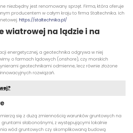
 niezbędny jest renomowany sprzęt. Firma, która oferuje
wanym producentem w całym kraju to firma Staltechnika. Ich
rnetowej:
https://staltechnika.pl/
wiatrowej na lądzie i na
acji energetycznej, a geotechnika odgrywa w niej
ówimy o farmach lądowych (onshore), czy morskich
nżynierami geotechnikami odmienne, lecz równie złożone
 innowacyjnych rozwiązań.
wej?
re
to mierzą się z dużą zmiennością warunków gruntowych na
z gruntami słabonośnymi, z występującymi lokalnie
gania wód gruntowych czy skomplikowaną budową