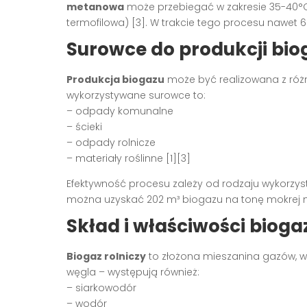
metanowa
może przebiegać w zakresie 35-40°C
termofilowa) [3]. W trakcie tego procesu nawet 6
Surowce do produkcji bio
Produkcja biogazu
może być realizowana z róż
wykorzystywane surowce to:
– odpady komunalne
– ścieki
– odpady rolnicze
– materiały roślinne [1][3]
Efektywność procesu zależy od rodzaju wykorzyst
można uzyskać 202 m³ biogazu na tonę mokrej m
Skład i właściwości bioga
Biogaz rolniczy
to złożona mieszanina gazów, w
węgla – występują również:
– siarkowodór
– wodór