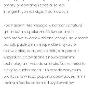
branży budowlanej i specjaliści od
inteligentnych rozwiązań domowych.
Pod hasłem
"Technologia w harmonii z naturą"
gromadzimy społeczność świadomych
odbiorców i twórców zielonej energii. Na łamach
portalu publikujemy eksperckie artykuły o
fotowoltaice, pompach ciepła, rekuperacji i
wszystkim, co związane z nowoczesnymi
technologiami w budownictwie. Nasze treści to
nie tylko sucha teoria – to przede wszystkim
praktyczna wiedza poparta doświadczeniem i
realnym feedback'iem od użytkowników.