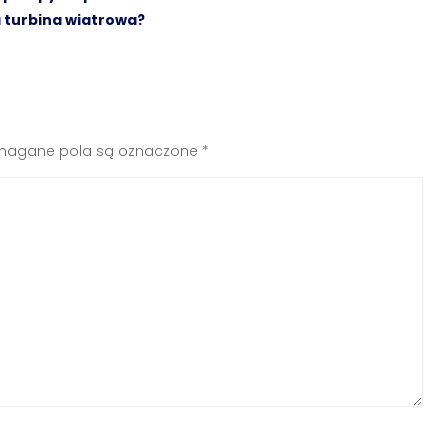
 turbina wiatrowa?
agane pola są oznaczone
*