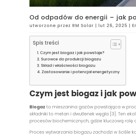
Od odpadów do energii – jak p
utworzone przez
RM Solar
|
lut 26, 2025
|
E
Spis treści
Czym jest biogaz i jak powstaje?
Surowce do produkcji biogazu
Skład i właściwości biogazu
Zastosowanie i potencjał energetyczny
Czym jest biogaz i jak po
Biogaz
to mieszanina gazów powstająca w proce
składniki to metan i dwutlenek węgla [3]. Ten ek
procesów biochemicznych, gdzie kluczową rolę
Proces wytwarzania biogazu zachodzi w ściśle 