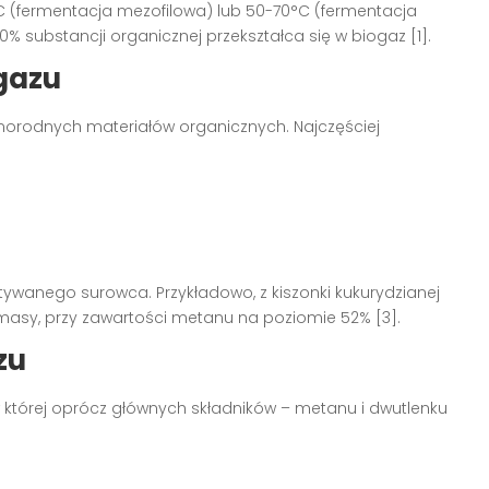
 (fermentacja mezofilowa) lub 50-70°C (fermentacja
0% substancji organicznej przekształca się w biogaz [1].
gazu
norodnych materiałów organicznych. Najczęściej
ywanego surowca. Przykładowo, z kiszonki kukurydzianej
asy, przy zawartości metanu na poziomie 52% [3].
zu
 której oprócz głównych składników – metanu i dwutlenku