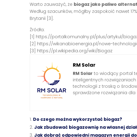
Warto zauważyć, że
biogaz jako paliwo altern
Według szacunków, mógłby zaspokoić nawet 17%
Brytanii [3].
Źródła:
[1] https://portalkomunalny.pl/plus/artykul/b
[2] https://wikanabioenergia.pl/nowe-technolog
[3] https://pl.wikipedia.org/wiki/Biogaz
RM Solar
RM Solar
to wiodący portal t
inteligentnych rozwiązaniac
technologii z troską o środo
sprawdzone rozwiązania dl
Do czego można wykorzystać biogaz?
Jak zbudować biogazownię na własnej dzia
Jak dobrać odpowiedni magazyn energii do