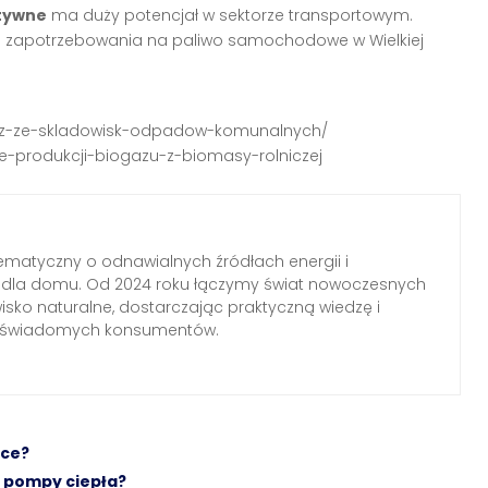
atywne
ma duży potencjał w sektorze transportowym.
 zapotrzebowania na paliwo samochodowe w Wielkiej
iogaz-ze-skladowisk-odpadow-komunalnych/
ie-produkcji-biogazu-z-biomasy-rolniczej
ematyczny o odnawialnych źródłach energii i
h dla domu. Od 2024 roku łączymy świat nowoczesnych
wisko naturalne, dostarczając praktyczną wiedzę i
a świadomych konsumentów.
łce?
 pompy ciepła?