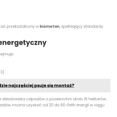
tać przekształcony w
biometan
, spełniający standardy
 energetyczny
bejmuje:
[3]
zie najczęściej psuje się montaż?
Ze składowiska odpadów o powierzchni około 15 hektarów,
dpadów, można uzyskać od 20 do 60 GWh energii w ciągu