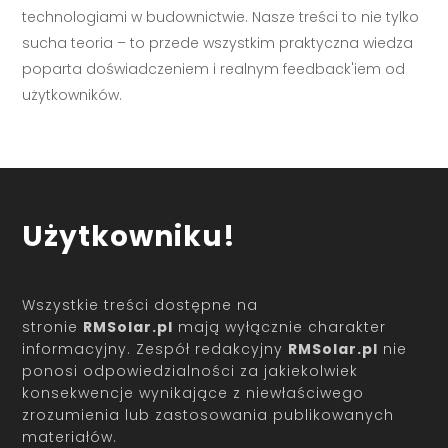
technologiami w budownictwie. Nasze treści to nie tylko
sucha teoria – to przede wszystkim praktyczna wiedza
poparta doświadczeniem i realnym feedback'iem od
użytkowników.
Użytkowniku!
Wszystkie treści dostępne na
stronie
RMSolar.pl
mają wyłącznie charakter
informacyjny. Zespół redakcyjny
RMSolar.pl
nie
ponosi odpowiedzialności za jakiekolwiek
konsekwencje wynikające z niewłaściwego
zrozumienia lub zastosowania publikowanych
materiałów.