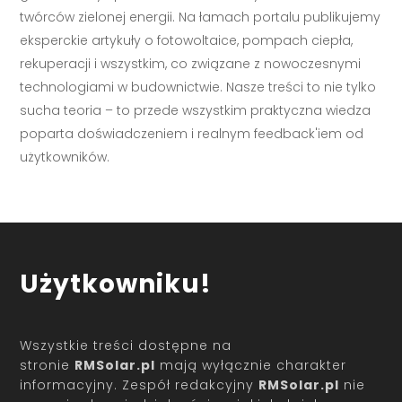
twórców zielonej energii. Na łamach portalu publikujemy
eksperckie artykuły o fotowoltaice, pompach ciepła,
rekuperacji i wszystkim, co związane z nowoczesnymi
technologiami w budownictwie. Nasze treści to nie tylko
sucha teoria – to przede wszystkim praktyczna wiedza
poparta doświadczeniem i realnym feedback'iem od
użytkowników.
Użytkowniku!
Wszystkie treści dostępne na
stronie
RMSolar.pl
mają wyłącznie charakter
informacyjny. Zespół redakcyjny
RMSolar.pl
nie