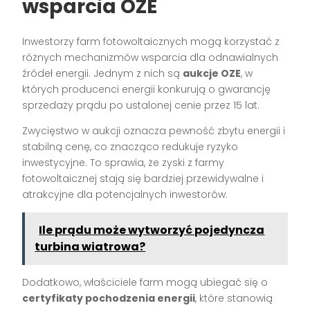
wsparcia OZE
Inwestorzy farm fotowoltaicznych mogą korzystać z
różnych mechanizmów wsparcia dla odnawialnych
źródeł energii. Jednym z nich są
aukcje OZE
, w
których producenci energii konkurują o gwarancję
sprzedaży prądu po ustalonej cenie przez 15 lat.
Zwycięstwo w aukcji oznacza pewność zbytu energii i
stabilną cenę, co znacząco redukuje ryzyko
inwestycyjne. To sprawia, że zyski z farmy
fotowoltaicznej stają się bardziej przewidywalne i
atrakcyjne dla potencjalnych inwestorów.
Ile prądu może wytworzyć pojedyncza
turbina wiatrowa?
Dodatkowo, właściciele farm mogą ubiegać się o
certyfikaty pochodzenia energii
, które stanowią