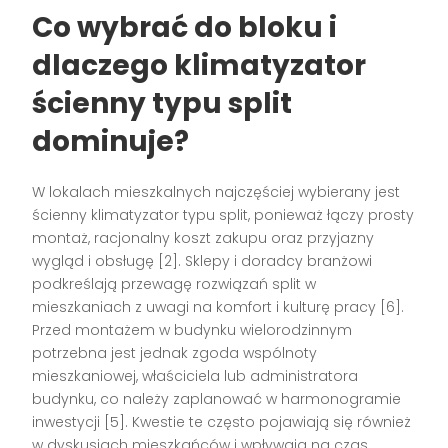
Co wybrać do bloku i
dlaczego klimatyzator
ścienny typu split
dominuje?
W lokalach mieszkalnych najczęściej wybierany jest
ścienny klimatyzator typu split, ponieważ łączy prosty
montaż, racjonalny koszt zakupu oraz przyjazny
wygląd i obsługę
[2]
. Sklepy i doradcy branżowi
podkreślają przewagę rozwiązań split w
mieszkaniach z uwagi na komfort i kulturę pracy
[6]
.
Przed montażem w budynku wielorodzinnym
potrzebna jest jednak zgoda wspólnoty
mieszkaniowej, właściciela lub administratora
budynku, co należy zaplanować w harmonogramie
inwestycji
[5]
. Kwestie te często pojawiają się również
w dyskusjach mieszkańców i wpływają na czas