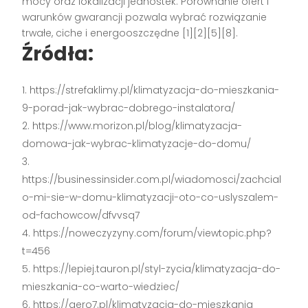
mocy oraz lokalizacji jednostek. Porównanie ofert i
warunków gwarancji pozwala wybrać rozwiązanie
trwałe, ciche i energooszczędne
[1][2][5][8]
.
Źródła:
https://strefaklimy.pl/klimatyzacja-do-mieszkania-
9-porad-jak-wybrac-dobrego-instalatora/
https://www.morizon.pl/blog/klimatyzacja-
domowa-jak-wybrac-klimatyzacje-do-domu/
https://businessinsider.com.pl/wiadomosci/zachcial
o-mi-sie-w-domu-klimatyzacji-oto-co-uslyszalem-
od-fachowcow/dfvvsq7
https://noweczyzyny.com/forum/viewtopic.php?
t=456
https://lepiej.tauron.pl/styl-zycia/klimatyzacja-do-
mieszkania-co-warto-wiedziec/
https://aero7.pl/klimatyzacja-do-mieszkania