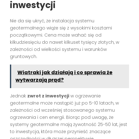
inwestycji
Nie da się ukryć, że instalacja systemu
geotermalnego wiąże się z wysokimi kosztami
początkowymi. Cena może wahać się od
kilkudziesięciu do nawet kilkuset tysięcy złotych, w
zależności od wielkości systemu i warunków
gruntowych.
Wiatraki jak działają i co sprawia że
wytwarzają prąd?
Jednak
zwrot z inwestycji
w ogrzewanie
geotermalne może nastąpić już po 5-10 latach, w
zależności od wcześniej stosowanego systemu
ogrzewania i cen energii. Biorąc pod uwagę, że
systemy geotermalne mają żywotność 25-50 lat, jest
to inwestycja, która może przynieść znaczące
oszczędności w dłuższej perspektywie.