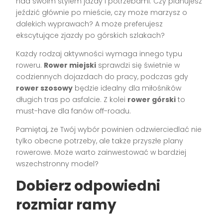
nad swoim stylem jazdy i potrzebami. Czy planujesz
jeździć głównie po mieście, czy może marzysz o
dalekich wyprawach? A może preferujesz
ekscytujące zjazdy po górskich szlakach?
Każdy rodzaj aktywności wymaga innego typu
roweru.
Rower miejski
sprawdzi się świetnie w
codziennych dojazdach do pracy, podczas gdy
rower szosowy
będzie idealny dla miłośników
długich tras po asfalcie. Z kolei
rower górski
to
must-have dla fanów off-roadu.
Pamiętaj, że Twój wybór powinien odzwierciedlać nie
tylko obecne potrzeby, ale także przyszłe plany
rowerowe. Może warto zainwestować w bardziej
wszechstronny model?
Dobierz odpowiedni
rozmiar ramy