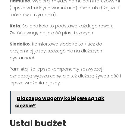
Hamulce
: Wybieraj między hamulcami tarczowymi
(lepsze w trudnych warunkach) a V-brake (lżejsze i
tańsze w utrzymaniu).
Koła
: Solidne koła to podstawa każdego roweru.
Zwróć uwagę na jakość piast i szprych.
Siodełko
: Komfortowe siodełko to klucz do
przyjemnej jazdy, szczególnie na dłuższych
dystansach.
Pamiętaj, że lepsze komponenty zazwyczaj
oznaczają wyższą cenę, ale też dłuższą żywotność i
lepsze wrażenia z jazdy.
Dlaczego wagony kolejowe są tak
ciężkie?
Ustal budżet