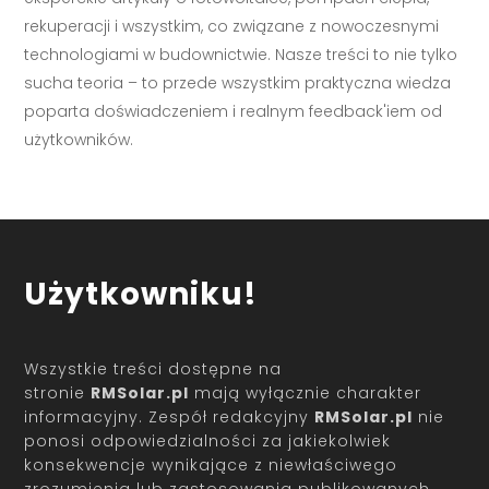
rekuperacji i wszystkim, co związane z nowoczesnymi
technologiami w budownictwie. Nasze treści to nie tylko
sucha teoria – to przede wszystkim praktyczna wiedza
poparta doświadczeniem i realnym feedback'iem od
użytkowników.
Użytkowniku!
Wszystkie treści dostępne na
stronie
RMSolar.pl
mają wyłącznie charakter
informacyjny. Zespół redakcyjny
RMSolar.pl
nie
ponosi odpowiedzialności za jakiekolwiek
konsekwencje wynikające z niewłaściwego