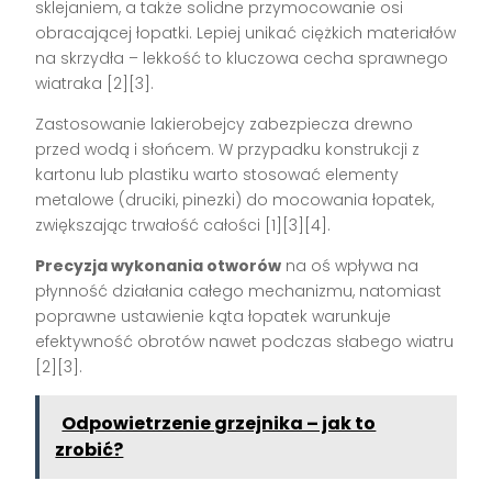
sklejaniem, a także solidne przymocowanie osi
obracającej łopatki. Lepiej unikać ciężkich materiałów
na skrzydła – lekkość to kluczowa cecha sprawnego
wiatraka
[2][3]
.
Zastosowanie lakierobejcy zabezpiecza drewno
przed wodą i słońcem. W przypadku konstrukcji z
kartonu lub plastiku warto stosować elementy
metalowe (druciki, pinezki) do mocowania łopatek,
zwiększając trwałość całości
[1][3][4]
.
Precyzja wykonania otworów
na oś wpływa na
płynność działania całego mechanizmu, natomiast
poprawne ustawienie kąta łopatek warunkuje
efektywność obrotów nawet podczas słabego wiatru
[2][3]
.
Odpowietrzenie grzejnika – jak to
zrobić?