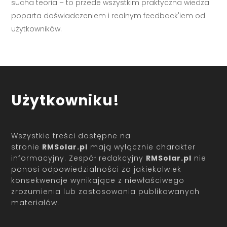
sucha teoria – to przede wszystkim praktyczna wiedza
poparta doświadczeniem i realnym feedback'iem od
użytkowników.
Użytkowniku!
Wszystkie treści dostępne na
stronie
RMSolar.pl
mają wyłącznie charakter
informacyjny. Zespół redakcyjny
RMSolar.pl
nie
ponosi odpowiedzialności za jakiekolwiek
konsekwencje wynikające z niewłaściwego
zrozumienia lub zastosowania publikowanych
materiałów.