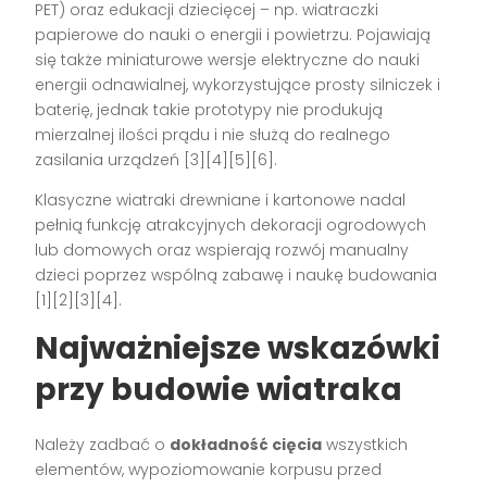
PET) oraz edukacji dziecięcej – np. wiatraczki
papierowe do nauki o energii i powietrzu. Pojawiają
się także miniaturowe wersje elektryczne do nauki
energii odnawialnej, wykorzystujące prosty silniczek i
baterię, jednak takie prototypy nie produkują
mierzalnej ilości prądu i nie służą do realnego
zasilania urządzeń
[3][4][5][6]
.
Klasyczne wiatraki drewniane i kartonowe nadal
pełnią funkcję atrakcyjnych dekoracji ogrodowych
lub domowych oraz wspierają rozwój manualny
dzieci poprzez wspólną zabawę i naukę budowania
[1][2][3][4]
.
Najważniejsze wskazówki
przy budowie wiatraka
Należy zadbać o
dokładność cięcia
wszystkich
elementów, wypoziomowanie korpusu przed