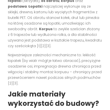
łopatki
(skrzydła),
oś obrotu
,
korpus
oraz
podstawa
.
Łopatki
najczęściej wykonuje się ze
sklejki, drewna, kartonu lub wyciętych fragmentów z
butelki PET. Oś obrotu stanowi kołek, drut lub pinezka
na której osadzone są łopatki, umożliwiając ich
swobodny obrót.
Korpus
to zwykle sześcian złożony
z 6 trapezów lub wydłużona rolka, a dla stabilności
używana jest podstawa w kształcie trapezu, kwadratu
czy sześciokąta
[1][2][3]
.
Najważniejsze zależności mechaniczne to: lekkość
łopatek (by wiatr mógł je łatwo obracać), precyzyjne
osadzenie osi, impregnacja drewna chroniąca przed
wilgocią i stabilny montaż korpusu – chroniący przed
przewróceniem nawet podczas silnych podmuchów
[2][3]
.
Jakie materiały
wykorzystać do budowy?