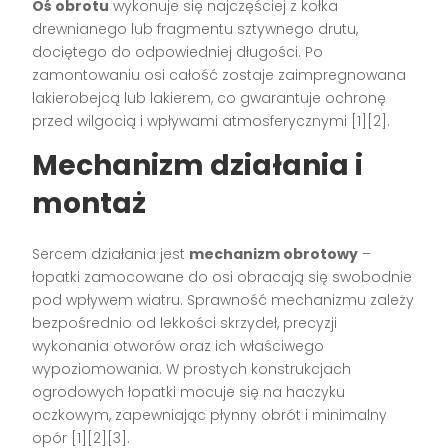
Oś obrotu
wykonuje się najczęściej z kołka
drewnianego lub fragmentu sztywnego drutu,
dociętego do odpowiedniej długości. Po
zamontowaniu osi całość zostaje zaimpregnowana
lakierobejcą lub lakierem, co gwarantuje ochronę
przed wilgocią i wpływami atmosferycznymi
[1][2]
.
Mechanizm działania i
montaż
Sercem działania jest
mechanizm obrotowy
–
łopatki zamocowane do osi obracają się swobodnie
pod wpływem wiatru. Sprawność mechanizmu zależy
bezpośrednio od lekkości skrzydeł, precyzji
wykonania otworów oraz ich właściwego
wypoziomowania. W prostych konstrukcjach
ogrodowych łopatki mocuje się na haczyku
oczkowym, zapewniając płynny obrót i minimalny
opór
[1][2][3]
.