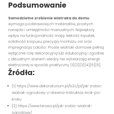
Podsumowanie
Samodzielne zrobienie wiatraka do domu
wymaga podstawowych materiałów, prostych
narzędzi i umiejętności manualnych. Największy
wpływ na funkcjonalność mają: lekkość łopatek,
solidność korpusu, precyzja montażu osi oraz
impregnacja całości. Proste wiatraki domowe pełnią
wyłącznie rolę dekoracyjną lub edukacyjną i zgodnie
z aktualnym stanem wiedzy nie wytwarzają energii
elektrycznej w sposób praktyczny
[1][2][3][4][5][6]
.
Źródła:
[1] https://www.dekoratorium.pl/b2c/pl/jak-zrobic-
wiatrak-ogrodowy-z-drewna-instruktaz-krok-po-
kroku
[2] https://www.teraso.pl/jak-zrobic-wiatrak-
ogrodowy/