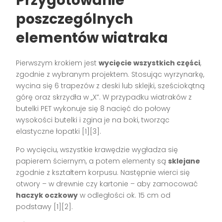
Przygotowanie
poszczególnych
elementów wiatraka
Pierwszym krokiem jest
wycięcie wszystkich części
,
zgodnie z wybranym projektem. Stosując wyrzynarkę,
wycina się 6 trapezów z deski lub sklejki, sześciokątną
górę oraz skrzydła w „X”. W przypadku wiatraków z
butelki PET wykonuje się 8 nacięć do połowy
wysokości butelki i zgina je na boki, tworząc
elastyczne łopatki
[1][3]
.
Po wycięciu, wszystkie krawędzie wygładza się
papierem ściernym, a potem elementy są
sklejane
zgodnie z kształtem korpusu. Następnie wierci się
otwory – w drewnie czy kartonie – aby zamocować
haczyk oczkowy
w odległości ok. 15 cm od
podstawy
[1][2]
.