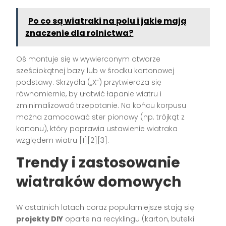
Po co są wiatraki na polu i jakie mają
znaczenie dla rolnictwa?
Oś montuje się w wywierconym otworze
sześciokątnej bazy lub w środku kartonowej
podstawy. Skrzydła („X”) przytwierdza się
równomiernie, by ułatwić łapanie wiatru i
zminimalizować trzepotanie. Na końcu korpusu
można zamocować ster pionowy (np. trójkąt z
kartonu), który poprawia ustawienie wiatraka
względem wiatru
[1][2][3]
.
Trendy i zastosowanie
wiatraków domowych
W ostatnich latach coraz popularniejsze stają się
projekty DIY
oparte na recyklingu (karton, butelki