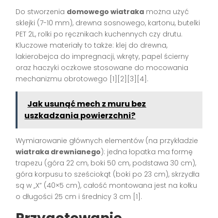
Do stworzenia
domowego wiatraka
można użyć
sklejki (7-10 mm), drewna sosnowego, kartonu, butelki
PET 2L, rolki po ręcznikach kuchennych czy drutu.
Kluczowe materiały to także: klej do drewna,
lakierobejca do impregnacji, wkręty, papel ścierny
oraz haczyki oczkowe stosowane do mocowania
mechanizmu obrotowego
[1][2][3][4]
.
Jak usunąć mech z muru bez
uszkadzania powierzchni?
Wymiarowanie głównych elementów (na przykładzie
wiatraka drewnianego
): jedna łopatka ma formę
trapezu (góra 22 cm, boki 50 cm, podstawa 30 cm),
góra korpusu to sześciokąt (boki po 23 cm), skrzydła
są w „X” (40×5 cm), całość montowana jest na kołku
o długości 25 cm i średnicy 3 cm
[1]
.