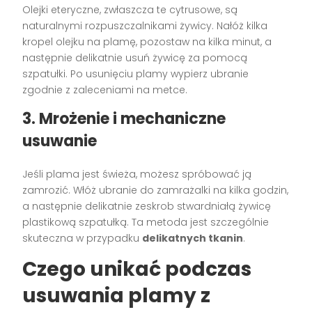
Olejki eteryczne, zwłaszcza te cytrusowe, są
naturalnymi rozpuszczalnikami żywicy. Nałóż kilka
kropel olejku na plamę, pozostaw na kilka minut, a
następnie delikatnie usuń żywicę za pomocą
szpatułki. Po usunięciu plamy wypierz ubranie
zgodnie z zaleceniami na metce.
3. Mrożenie i mechaniczne
usuwanie
Jeśli plama jest świeża, możesz spróbować ją
zamrozić. Włóż ubranie do zamrażalki na kilka godzin,
a następnie delikatnie zeskrob stwardniałą żywicę
plastikową szpatułką. Ta metoda jest szczególnie
skuteczna w przypadku
delikatnych tkanin
.
Czego unikać podczas
usuwania plamy z