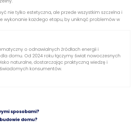
eliny.
ć nie tylko estetyczna, ale przede wszystkim szczelna i
dne wykonanie każdego etapu, by uniknąć problemów w
ematyczny o odnawialnych źródłach energii i
h dla domu. Od 2024 roku łączymy świat nowoczesnych
wisko naturalne, dostarczając praktyczną wiedzę i
a świadomych konsumentów.
wymi sposobami?
zy budowie domu?