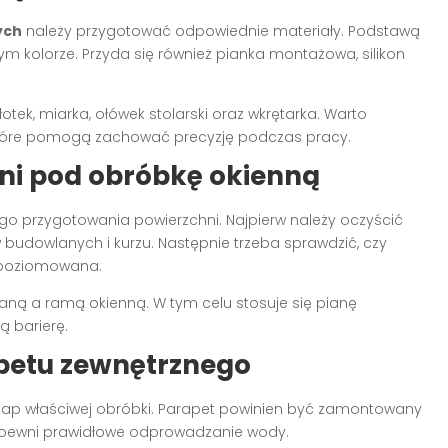
ych
należy przygotować odpowiednie materiały. Podstawą
m kolorze. Przyda się również pianka montażowa, silikon
tek, miarka, ołówek stolarski oraz wkrętarka. Warto
 które pomogą zachować precyzję podczas pracy.
ni pod obróbkę okienną
 przygotowania powierzchni. Najpierw należy oczyścić
 budowlanych i kurzu. Następnie trzeba sprawdzić, czy
ypoziomowana.
ianą a ramą okienną. W tym celu stosuje się pianę
ą barierę.
petu zewnętrznego
tap właściwej obróbki. Parapet powinien być zamontowany
zapewni prawidłowe odprowadzanie wody.