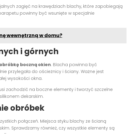
alnych zagięć na krawędziach blachy, które zapobiegają
parapetu powinny być wsunięte w specjalnie
ianę wewnętrzną w domu?
ych i górnych
obróbkę boczną okien
. Blacha powinna być
nie przylegała do ościeżnicy i ściany. Ważne jest
łej wysokości okna.
i zachodzić na boczne elementy i tworzyć szczelne
 silikonem dekarskim.
nie obróbek
ystkich połączeń. Miejsca styku blachy ze ścianą
kim. Sprawdzamy również, czy wszystkie elementy są