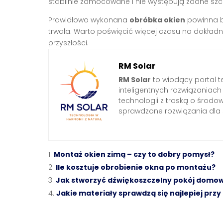
stabilnie zamocowane i nie występują żadne szcz
Prawidłowo wykonana
obróbka okien
powinna by
trwała. Warto poświęcić więcej czasu na dokła
przyszłości.
RM Solar
RM Solar
to wiodący portal t
inteligentnych rozwiązaniac
technologii z troską o środo
sprawdzone rozwiązania dl
Montaż okien zimą – czy to dobry pomysł?
Ile kosztuje obrobienie okna po montażu?
Jak stworzyć dźwiękoszczelny pokój domo
Jakie materiały sprawdzą się najlepiej pr