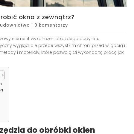
brobić okna z zewnątrz?
udownictwo
|
0 komentarzy
czowy element wykończenia każdego budynku.
zny wygląd, ale przede wszystkim chroni przed wilgocią i
etody i materiały, które pozwolą Ci wykonać tę pracę jak
n
ną
zędzia do obróbki okien