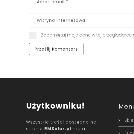
Zapamiętaj moje dane w tej przeglądarce 
Użytkowniku!
Men
Skl
Wszystkie treści dostępne na
stronie
RMSolar.pl
mają
O n