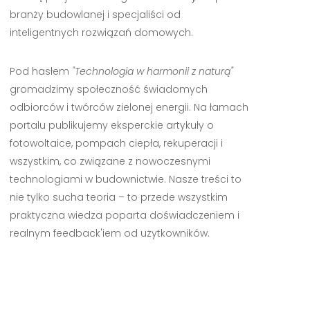
branży budowlanej i specjaliści od
inteligentnych rozwiązań domowych.
Pod hasłem
"Technologia w harmonii z naturą"
gromadzimy społeczność świadomych
odbiorców i twórców zielonej energii. Na łamach
portalu publikujemy eksperckie artykuły o
fotowoltaice, pompach ciepła, rekuperacji i
wszystkim, co związane z nowoczesnymi
technologiami w budownictwie. Nasze treści to
nie tylko sucha teoria – to przede wszystkim
praktyczna wiedza poparta doświadczeniem i
realnym feedback'iem od użytkowników.