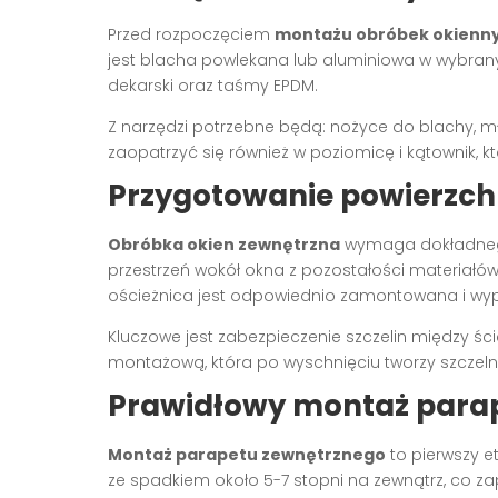
Przed rozpoczęciem
montażu obróbek okienn
jest blacha powlekana lub aluminiowa w wybrany
dekarski oraz taśmy EPDM.
Z narzędzi potrzebne będą: nożyce do blachy, mło
zaopatrzyć się również w poziomicę i kątownik,
Przygotowanie powierzch
Obróbka okien zewnętrzna
wymaga dokładnego
przestrzeń wokół okna z pozostałości materiałów
ościeżnica jest odpowiednio zamontowana i w
Kluczowe jest zabezpieczenie szczelin między śc
montażową, która po wyschnięciu tworzy szczeln
Prawidłowy montaż para
Montaż parapetu zewnętrznego
to pierwszy e
ze spadkiem około 5-7 stopni na zewnątrz, co 