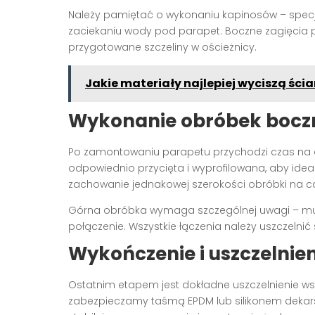
Należy pamiętać o wykonaniu kapinosów – specj
zaciekaniu wody pod parapet. Boczne zagięcia 
przygotowane szczeliny w ościeżnicy.
Jakie materiały najlepiej wyciszą śc
Wykonanie obróbek boczn
Po zamontowaniu parapetu przychodzi czas na
odpowiednio przycięta i wyprofilowana, aby ideal
zachowanie jednakowej szerokości obróbki na ca
Górna obróbka wymaga szczególnej uwagi – mus
połączenie. Wszystkie łączenia należy uszczelnić
Wykończenie i uszczelnie
Ostatnim etapem jest dokładne uszczelnienie wsz
zabezpieczamy taśmą EPDM lub silikonem dekars