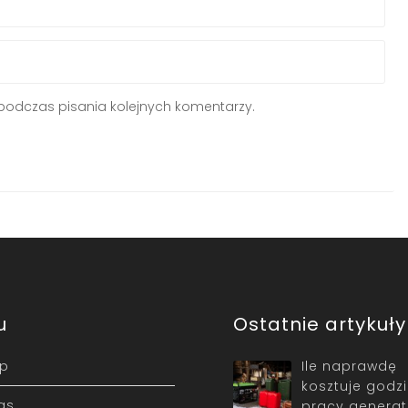
podczas pisania kolejnych komentarzy.
u
Ostatnie artykuły
ep
Ile naprawdę
kosztuje godz
as
pracy generat