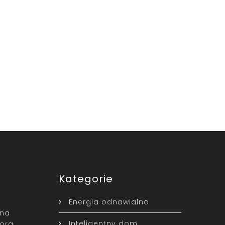
Kategorie
Energia odnawialna
ina
Inteligentny dom
ora