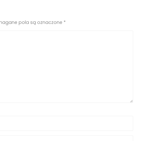
agane pola są oznaczone
*