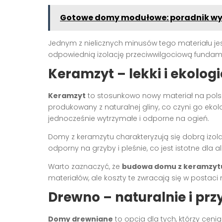
Gotowe domy modułowe: poradnik wy
Jednym z nielicznych minusów tego materiału jes
odpowiednią izolację przeciwwilgociową fundame
Keramzyt – lekki i ekolog
Keramzyt
to stosunkowo nowy materiał na polsk
produkowany z naturalnej gliny, co czyni go eko
jednocześnie wytrzymałe i odporne na ogień.
Domy z keramzytu charakteryzują się dobrą izolac
odporny na grzyby i pleśnie, co jest istotne dla 
Warto zaznaczyć, że
budowa domu z keramzyt
materiałów, ale koszty te zwracają się w postac
Drewno – naturalnie i prz
Domy drewniane
to opcja dla tych, którzy ceni