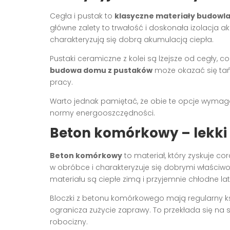
Cegła i pustak to
klasyczne materiały budowl
główne zalety to trwałość i doskonała izolacja a
charakteryzują się dobrą akumulacją ciepła.
Pustaki ceramiczne z kolei są lżejsze od cegły, 
budowa domu z pustaków
może okazać się tańs
pracy.
Warto jednak pamiętać, że obie te opcje wymag
normy energooszczędności.
Beton komórkowy – lekki i
Beton komórkowy
to materiał, który zyskuje co
w obróbce i charakteryzuje się dobrymi właści
materiału są ciepłe zimą i przyjemnie chłodne la
Bloczki z betonu komórkowego mają regularny ksz
ogranicza zużycie zaprawy. To przekłada się na 
robocizny.