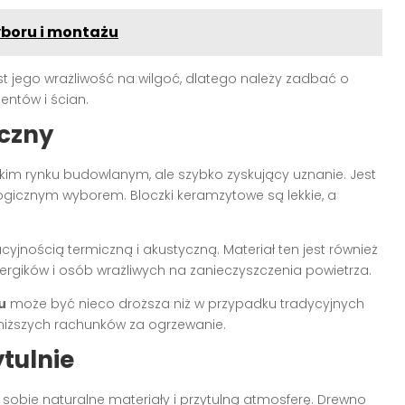
boru i montażu
t jego wrażliwość na wilgoć, dlatego należy zadbać o
ntów i ścian.
iczny
im rynku budowlanym, ale szybko zyskujący uznanie. Jest
logicznym wyborem. Bloczki keramzytowe są lekkie, a
yjnością termiczną i akustyczną. Materiał ten jest również
alergików i osób wrażliwych na zanieczyszczenia powietrza.
u
może być nieco droższa niż w przypadku tradycyjnych
i niższych rachunków za ogrzewanie.
ytulnie
ą sobie naturalne materiały i przytulną atmosferę. Drewno