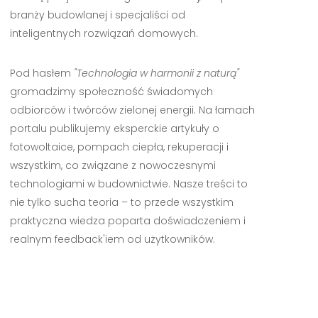
branży budowlanej i specjaliści od
inteligentnych rozwiązań domowych.
Pod hasłem
"Technologia w harmonii z naturą"
gromadzimy społeczność świadomych
odbiorców i twórców zielonej energii. Na łamach
portalu publikujemy eksperckie artykuły o
fotowoltaice, pompach ciepła, rekuperacji i
wszystkim, co związane z nowoczesnymi
technologiami w budownictwie. Nasze treści to
nie tylko sucha teoria – to przede wszystkim
praktyczna wiedza poparta doświadczeniem i
realnym feedback'iem od użytkowników.