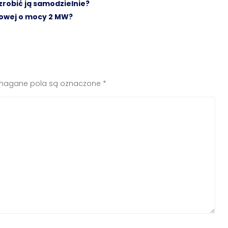
robić ją samodzielnie?
trowej o mocy 2 MW?
agane pola są oznaczone
*