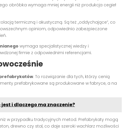
jego obróbka wymaga mniej energii niż produkcja cegieł
olacją termiczną i akustyczną. Są też „oddychające”, co
 powszechnym opiniom, odpowiednio zabezpieczone
ień.
nianego
wymaga specjalistycznej wiedzy i
wdzonej firmie z odpowiednimi referencjami.
nowocześnie
 prefabrykatów
. To rozwiązanie dla tych, którzy cenią
lementy prefabrykowane są produkowane w fabryce, a na
 jest i dlaczego ma znaczenie?
y niż w przypadku tradycyjnych metod. Prefabrykaty mogą
ton, drewno czy stal, co daje szeroki wachlarz możliwości