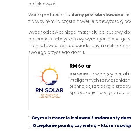
projektowych.
Warto podkreślić, że
domy prefabrykowane
nie
tradycyjnymi, a często nawet je przewyższają p
Wybór odpowiedniego materiału do budowy domu za
preferencje estetyczne czy wymagania energetyc
skonsultować się z doświadczonym architektem l
swojego przyszłego domu.
RM Solar
RM Solar
to wiodący portal t
inteligentnych rozwiązaniac
technologii z troską o środo
sprawdzone rozwiązania dl
Czym skutecznie izolować fundamenty do
Ocieplanie pianką czy wełną – które rozwi