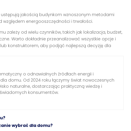
 ustępują jakością budynkom wznoszonym metodami
od względem energooszczędności i trwałości.
leży od wielu czynników, takich jak lokalizacja, budżet,
zne. Warto dokładnie przeanalizować wszystkie opcje i
ub konstruktorem, aby podjąć najlepszą decyzję dla
ematyczny o odnawialnych źródłach energii i
h dla domu. Od 2024 roku łączymy świat nowoczesnych
wisko naturalne, dostarczając praktyczną wiedzę i
a świadomych konsumentów.
mu?
ązanie wybrać dla domu?