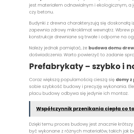
jest materiałem odnawialnym i ekologicznym, a 
czy betonu.
Budynki z drewna charakteryzują się doskonałą iz
zapewnia zdrowy mikroklimat wewnątrz. Wbrew
konstrukcje drewniane są trwałe i odporne na og
Należy jednak pamiętać, że
budowa domu drew
doświadczenia. Warto powierzyć to zadanie spra
Prefabrykaty – szybko i 
Coraz większą popularnością cieszą się
domy z
sobie szybkość budowy i precyzję wykonania. E
placu budowy odbywa się jedynie ich montaż.
Współczynnik przenikania ciepła co to
Dzięki temu proces budowy jest znacznie krótsz
być wykonane z różnych materiałów, takich jak be