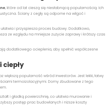
ane
, które od lat cieszą się niesłabnącą popularnością. Ich
kustyczna. Ściany z cegły są odporne na wilgoć i
co ułatwia i przyspiesza proces budowy. Dodatkowo,
za ze względu na mniejsze zużycie zaprawy i krótszy czas
ają dodatkowego ocieplenia, aby spełnić współczesne
 ciepły
raz większą popularność wśród inwestorów. Jest lekki, łatwy
wościami termoizolacyjnymi. Domy zbudowane z tego
tem.
tałt i gładką powierzchnię, co ułatwia murowanie i
szybszy postęp prac budowlanych i niższe koszty