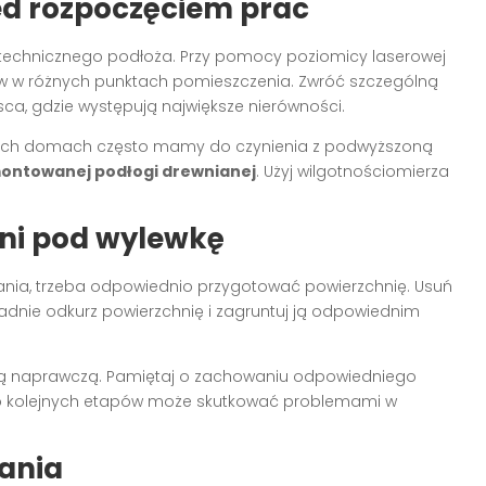
ed rozpoczęciem prac
 technicznego podłoża. Przy pomocy poziomicy laserowej
ów w różnych punktach pomieszczenia. Zwróć szczególną
ca, gdzie występują największe nierówności.
arych domach często mamy do czynienia z podwyższoną
ontowanej podłogi drewnianej
. Użyj wilgotnościomierza
ni pod wylewkę
nia, trzeba odpowiednio przygotować powierzchnię. Usuń
adnie odkurz powierzchnię i zagruntuj ją odpowiednim
asą naprawczą. Pamiętaj o zachowaniu odpowiedniego
do kolejnych etapów może skutkować problemami w
ania