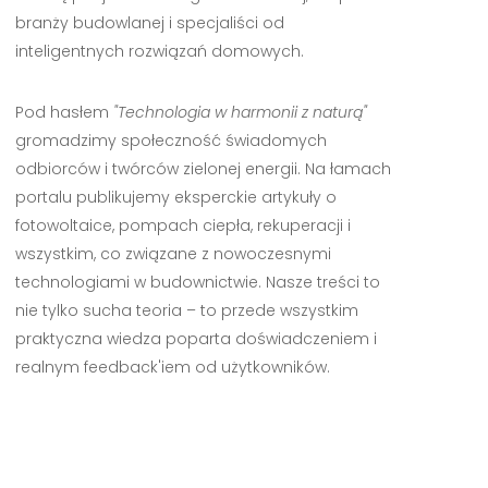
branży budowlanej i specjaliści od
inteligentnych rozwiązań domowych.
Pod hasłem
"Technologia w harmonii z naturą"
gromadzimy społeczność świadomych
odbiorców i twórców zielonej energii. Na łamach
portalu publikujemy eksperckie artykuły o
fotowoltaice, pompach ciepła, rekuperacji i
wszystkim, co związane z nowoczesnymi
technologiami w budownictwie. Nasze treści to
nie tylko sucha teoria – to przede wszystkim
praktyczna wiedza poparta doświadczeniem i
realnym feedback'iem od użytkowników.