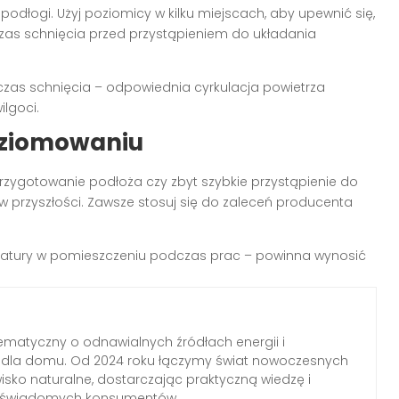
dłogi. Użyj poziomicy w kilku miejscach, aby upewnić się,
czas schnięcia przed przystąpieniem do układania
as schnięcia – odpowiednia cyrkulacja powietrza
lgoci.
poziomowaniu
przygotowanie podłoża czy zbyt szybkie przystąpienie do
przyszłości. Zawsze stosuj się do zaleceń producenta
ratury w pomieszczeniu podczas prac – powinna wynosić
ematyczny o odnawialnych źródłach energii i
h dla domu. Od 2024 roku łączymy świat nowoczesnych
wisko naturalne, dostarczając praktyczną wiedzę i
a świadomych konsumentów.