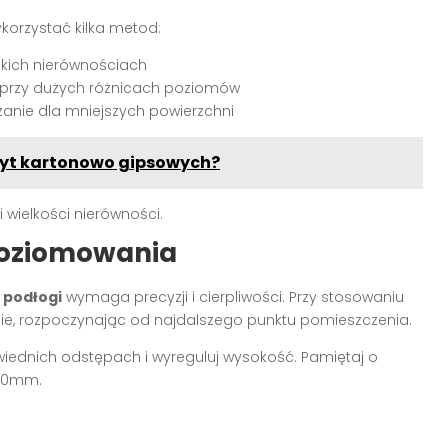
orzystać kilka metod:
kich nierównościach
 przy dużych różnicach poziomów
nie dla mniejszych powierzchni
łyt kartonowo gipsowych?
wielkości nierówności.
poziomowania
 podłogi
wymaga precyzji i cierpliwości. Przy stosowaniu
e, rozpoczynając od najdalszego punktu pomieszczenia.
iednich odstępach i wyreguluj wysokość. Pamiętaj o
 10mm.