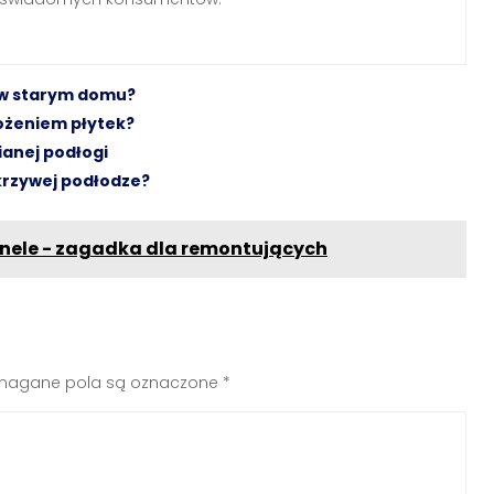
 w starym domu?
ożeniem płytek?
ianej podłogi
 krzywej podłodze?
nele - zagadka dla remontujących
agane pola są oznaczone
*