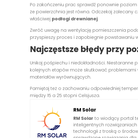
Po zakończeniu prac sprawdź ponownie poziom po
że powierzchnia jest równa. Odczekaj zalecany 
właściwej
podłogi drewnianej
.
Zwróć uwagę na wentylację pomieszczenia podcz
przyspieszy proces i zapobiegnie powstawaniu wi
Najczęstsze błędy przy 
Unikaj pośpiechu i niedokładności. Niestaranne 
kolejnych etapów może skutkować problemami w 
materiałów wyrównujących.
Pamiętaj też o zachowaniu odpowiedniej tempe
między 15 a 25 stopni Celsjusza.
RM Solar
RM Solar
to wiodący portal t
inteligentnych rozwiązaniac
technologii z troską o środo
sprawdzone rozwiązania dl