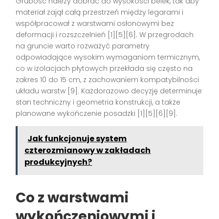
Grubość należy dobrać do wysokości belek, tak aby
materiał zajął całą przestrzeń między legarami i
współpracował z warstwami osłonowymi bez
deformacji i rozszczelnień [1][5][6]. W przegrodach
na gruncie warto rozważyć parametry
odpowiadające wysokim wymaganiom termicznym,
co w izolacjach płytowych przekłada się często na
zakres 10 do 15 cm, z zachowaniem kompatybilności
układu warstw [9]. Każdorazowo decyzję determinuje
stan techniczny i geometria konstrukcji, a także
planowane wykończenie posadzki [1][5][6][9].
Jak funkcjonuje system
czterozmianowy w zakładach
produkcyjnych?
Co z warstwami
wykończeniowymi i