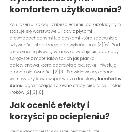
komfortem użytkowania?
Po ułożeniu izolacji i zabezpieczeniu paroizolacyjnym
stosuje się warstwowe układy z płytami
drewnopochodnymi lub deskami, które zapewniają
sztywność i stabilizację pod wykończenie [3][6]. Pod
okładzinami pływającymi wykorzystuje się podkłady
sprężyste z materiałów takich jak pianka
polietylenowa, które poprawiają akustykę i niwelują
drobne nierówności [2][8]. Prawidłowo wykonane
warstwy użytkowe współtworzą docelowy
komfort w
domu
, ograniczając zarówno straty ciepła jak i hałas
kroków [2][3][8].
Jak ocenić efekty i
korzyści po ociepleniu?
Efekt widoczny jest w wyższej temperaturze