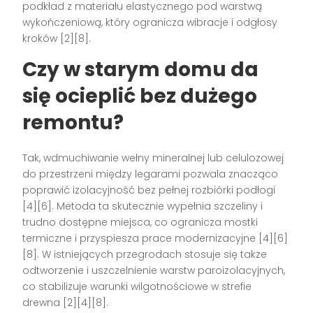
podkład z materiału elastycznego pod warstwą
wykończeniową, który ogranicza wibracje i odgłosy
kroków [2][8].
Czy w starym domu da
się ocieplić bez dużego
remontu?
Tak, wdmuchiwanie wełny mineralnej lub celulozowej
do przestrzeni między legarami pozwala znacząco
poprawić izolacyjność bez pełnej rozbiórki podłogi
[4][6]. Metoda ta skutecznie wypełnia szczeliny i
trudno dostępne miejsca, co ogranicza mostki
termiczne i przyspiesza prace modernizacyjne [4][6]
[8]. W istniejących przegrodach stosuje się także
odtworzenie i uszczelnienie warstw paroizolacyjnych,
co stabilizuje warunki wilgotnościowe w strefie
drewna [2][4][8].