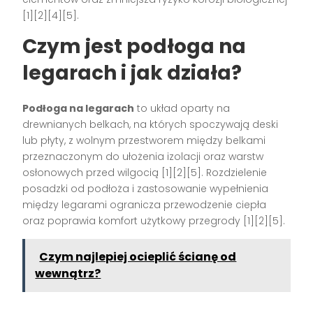
[1][2][4][5].
Czym jest podłoga na
legarach i jak działa?
Podłoga na legarach
to układ oparty na
drewnianych belkach, na których spoczywają deski
lub płyty, z wolnym przestworem między belkami
przeznaczonym do ułożenia izolacji oraz warstw
osłonowych przed wilgocią [1][2][5]. Rozdzielenie
posadzki od podłoża i zastosowanie wypełnienia
między legarami ogranicza przewodzenie ciepła
oraz poprawia komfort użytkowy przegrody [1][2][5].
Czym najlepiej ocieplić ścianę od
wewnątrz?