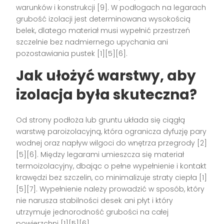
warunków i konstrukcji [9]. W podłogach na legarach
grubość izolacji jest determinowana wysokością
belek, dlatego materiał musi wypełnić przestrzeń
szczelnie bez nadmiernego upychania ani
pozostawiania pustek [1][5][6].
Jak ułożyć warstwy, aby
izolacja była skuteczna?
Od strony podłoża lub gruntu układa się ciągłą
warstwę paroizolacyjną, która ogranicza dyfuzję pary
wodnej oraz napływ wilgoci do wnętrza przegrody [2]
[5][6]. Między legarami umieszcza się materiał
termoizolacyjny, dbając o pełne wypełnienie i kontakt
krawędzi bez szczelin, co minimalizuje straty ciepła [1]
[5][7]. Wypełnienie należy prowadzić w sposób, który
nie narusza stabilności desek ani płyt i który
utrzymuje jednorodność grubości na całej
powierzchni [1][5][6].