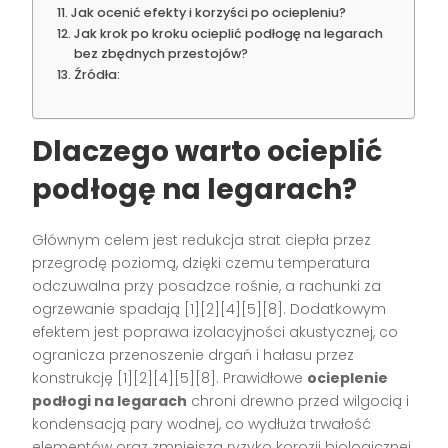
Jak ocenić efekty i korzyści po ociepleniu?
Jak krok po kroku ocieplić podłogę na legarach
bez zbędnych przestojów?
Źródła:
Dlaczego warto ocieplić
podłogę na legarach?
Głównym celem jest redukcja strat ciepła przez
przegrodę poziomą, dzięki czemu temperatura
odczuwalna przy posadzce rośnie, a rachunki za
ogrzewanie spadają [1][2][4][5][8]. Dodatkowym
efektem jest poprawa izolacyjności akustycznej, co
ogranicza przenoszenie drgań i hałasu przez
konstrukcję [1][2][4][5][8]. Prawidłowe
ocieplenie
podłogi na legarach
chroni drewno przed wilgocią i
kondensacją pary wodnej, co wydłuża trwałość
elementów oraz zmniejsza ryzyko korozji biologicznej