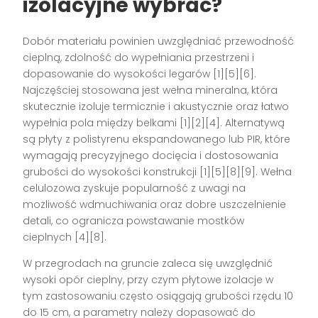
izolacyjne wybrać?
Dobór materiału powinien uwzględniać przewodność
cieplną, zdolność do wypełniania przestrzeni i
dopasowanie do wysokości legarów [1][5][6].
Najczęściej stosowana jest wełna mineralna, która
skutecznie izoluje termicznie i akustycznie oraz łatwo
wypełnia pola między belkami [1][2][4]. Alternatywą
są płyty z polistyrenu ekspandowanego lub PIR, które
wymagają precyzyjnego docięcia i dostosowania
grubości do wysokości konstrukcji [1][5][8][9]. Wełna
celulozowa zyskuje popularność z uwagi na
możliwość wdmuchiwania oraz dobre uszczelnienie
detali, co ogranicza powstawanie mostków
cieplnych [4][8].
W przegrodach na gruncie zaleca się uwzględnić
wysoki opór cieplny, przy czym płytowe izolacje w
tym zastosowaniu często osiągają grubości rzędu 10
do 15 cm, a parametry należy dopasować do