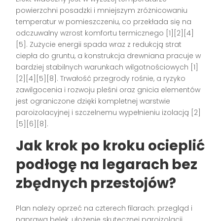
powierzchni posadzki i mniejszym zróżnicowaniu
temperatur w pomieszczeniu, co przekłada się na
odczuwalny wzrost komfortu termicznego [1][2][4]
[5]. Zużycie energii spada wraz z redukcją strat
ciepła do gruntu, a konstrukcja drewniana pracuje w
bardziej stabilnych warunkach wilgotnościowych [1]
[2][4][5][8]. Trwałość przegrody rośnie, a ryzyko
zawilgocenia i rozwoju pleśni oraz gnicia elementów
jest ograniczone dzięki kompletnej warstwie
paroizolacyjnej i szczelnemu wypełnieniu izolacją [2]
[5][6][8].
Jak krok po kroku ocieplić
podłogę na legarach bez
zbędnych przestojów?
Plan należy oprzeć na czterech filarach: przegląd i
naprawa belek, ułożenie skutecznej paroizolacji,