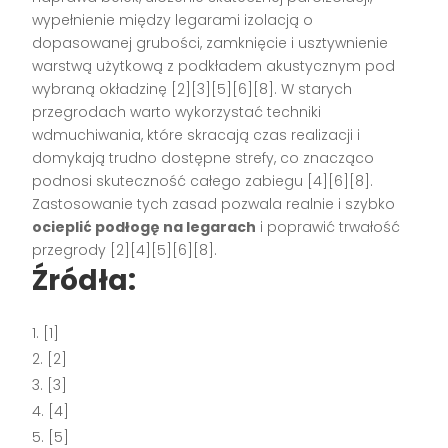
wypełnienie między legarami izolacją o
dopasowanej grubości, zamknięcie i usztywnienie
warstwą użytkową z podkładem akustycznym pod
wybraną okładzinę [2][3][5][6][8]. W starych
przegrodach warto wykorzystać techniki
wdmuchiwania, które skracają czas realizacji i
domykają trudno dostępne strefy, co znacząco
podnosi skuteczność całego zabiegu [4][6][8].
Zastosowanie tych zasad pozwala realnie i szybko
ocieplić podłogę na legarach
i poprawić trwałość
przegrody [2][4][5][6][8].
Źródła:
[1]
[2]
[3]
[4]
[5]