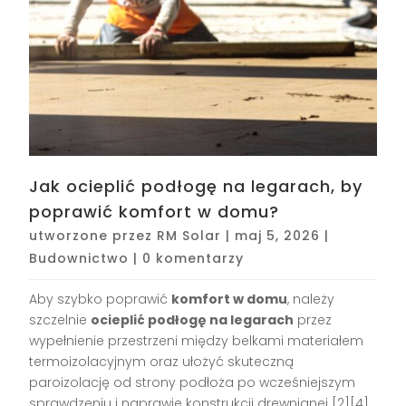
Jak ocieplić podłogę na legarach, by
poprawić komfort w domu?
utworzone przez
RM Solar
|
maj 5, 2026
|
Budownictwo
|
0 komentarzy
Aby szybko poprawić
komfort w domu
, należy
szczelnie
ocieplić podłogę na legarach
przez
wypełnienie przestrzeni między belkami materiałem
termoizolacyjnym oraz ułożyć skuteczną
paroizolację od strony podłoża po wcześniejszym
sprawdzeniu i naprawie konstrukcji drewnianej [2][4]