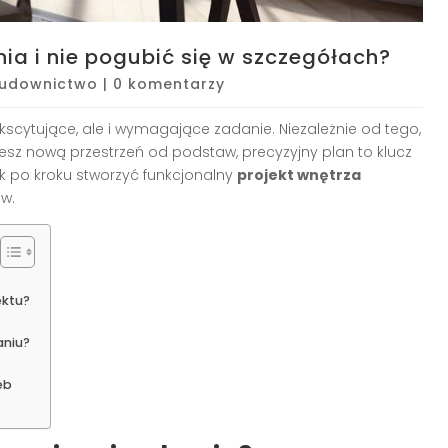
ia i nie pogubić się w szczegółach?
udownictwo
|
0 komentarzy
kscytujące, ale i wymagające zadanie. Niezależnie od tego,
jesz nową przestrzeń od podstaw, precyzyjny plan to klucz
ok po kroku stworzyć funkcjonalny
projekt wnętrza
ów.
ektu?
aniu?
eb