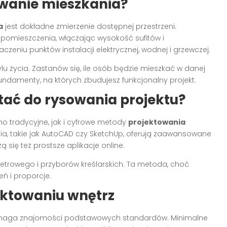
owanie mieszkania?
a
jest dokładne zmierzenie dostępnej przestrzeni.
omieszczenia, włączając wysokość sufitów i
czeniu punktów instalacji elektrycznej, wodnej i grzewczej.
tylu życia. Zastanów się, ile osób będzie mieszkać w danej
 fundamenty, na których zbudujesz funkcjonalny projekt.
tać do rysowania projektu?
 tradycyjne, jak i cyfrowe metody
projektowania
ia, takie jak AutoCAD czy SketchUp, oferują zaawansowane
 się też prostsze aplikacje online.
etrowego i przyborów kreślarskich. Ta metoda, choć
ń i proporcje.
ektowaniu wnętrz
aga znajomości podstawowych standardów. Minimalne