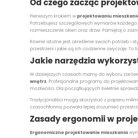
Od czego zacząć projekt
Pierwszym krokiem w
projektowaniu mieszkani
Potrzebujesz szczegółowych wymiarów każdego p
rozmieszczenie okien oraz drzwi. Pamiętaj o zazna
Równie istotne jest określenie swoich potrzeb i s
przestrzeni i jakie są ich codzienne zwyczaje. To
Jakie narzędzia wykorzys
W dzisiejszych czasach mamy do wyboru zarówno
wnętrz
. Profesjonalne programy do projektowan
możliwości. Dla początkujących świetnie sprawdzą
Tradycjonaliści mogą skorzystać z papieru milim
czasochłonna, pozwala lepiej zrozumieć przestrze
Zasady ergonomii w proj
Ergonomiczne projektowanie mieszkania
wym