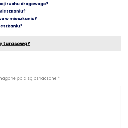
acji ruchu drogowego?
mieszkaniu?
we w mieszkaniu?
ieszkaniu?
kę tarasową?
agane pola są oznaczone
*