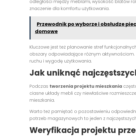
odległości między meblami, wysokość blatów ro
znaczenie dla komfortu użytkowania.
Przewodnik po wyborze i obsłudze pie
domowe
Kluczowe jest też planowanie stref funkcjonaln
obszary odpowiadające różnym aktywnościom. 
ruchu i wygodę użytkowania.
Jak uniknąć najczęstszy
Podczas
tworzenia projektu mieszkania
częst
ciasne układy mebli czy niewłaściwe rozmieszc
mieszkania.
Warto też pamiętać o pozostawieniu odpowiedni
potrzeb magazynowych to jeden z najczęstszyc
Weryfikacja projektu prze