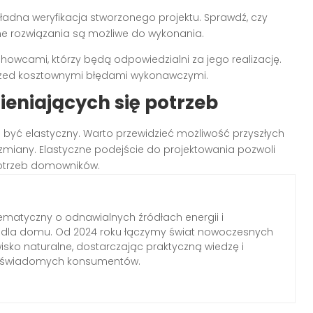
ładna weryfikacja stworzonego projektu. Sprawdź, czy
ne rozwiązania są możliwe do wykonania.
achowcami, którzy będą odpowiedzialni za jego realizację.
rzed kosztownymi błędami wykonawczymi.
ieniających się potrzeb
 być elastyczny. Warto przewidzieć możliwość przyszłych
 zmiany. Elastyczne podejście do projektowania pozwoli
otrzeb domowników.
ematyczny o odnawialnych źródłach energii i
h dla domu. Od 2024 roku łączymy świat nowoczesnych
wisko naturalne, dostarczając praktyczną wiedzę i
a świadomych konsumentów.