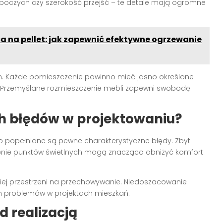
boczych czy szerokość przejść – te detale mają ogromne
ca na pellet: jak zapewnić efektywne ogrzewanie
ych. Każde pomieszczenie powinno mieć jasno określone
Przemyślane rozmieszczenie mebli zapewni swobodę
ch błędów w projektowaniu?
o popełniane są pewne charakterystyczne błędy. Zbyt
zenie punktów świetlnych mogą znacząco obniżyć komfort
ej przestrzeni na przechowywanie. Niedoszacowanie
h problemów w projektach mieszkań.
d realizacją