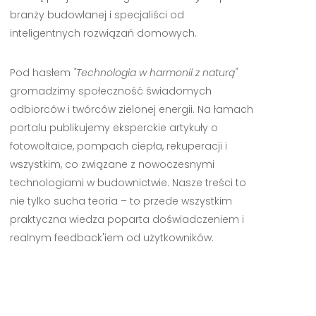
branży budowlanej i specjaliści od
inteligentnych rozwiązań domowych.
Pod hasłem
"Technologia w harmonii z naturą"
gromadzimy społeczność świadomych
odbiorców i twórców zielonej energii. Na łamach
portalu publikujemy eksperckie artykuły o
fotowoltaice, pompach ciepła, rekuperacji i
wszystkim, co związane z nowoczesnymi
technologiami w budownictwie. Nasze treści to
nie tylko sucha teoria – to przede wszystkim
praktyczna wiedza poparta doświadczeniem i
realnym feedback'iem od użytkowników.