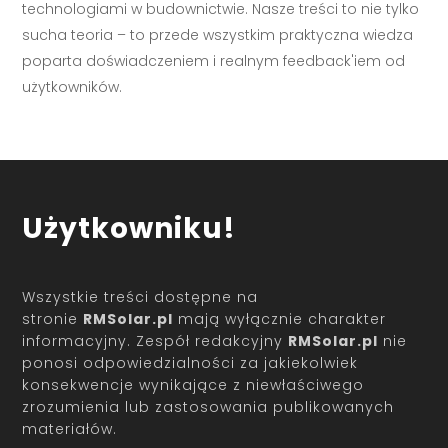
technologiami w budownictwie. Nasze treści to nie tylko
sucha teoria – to przede wszystkim praktyczna wiedza
poparta doświadczeniem i realnym feedback'iem od
użytkowników.
Użytkowniku!
Wszystkie treści dostępne na
stronie
RMSolar.pl
mają wyłącznie charakter
informacyjny. Zespół redakcyjny
RMSolar.pl
nie
ponosi odpowiedzialności za jakiekolwiek
konsekwencje wynikające z niewłaściwego
zrozumienia lub zastosowania publikowanych
materiałów.