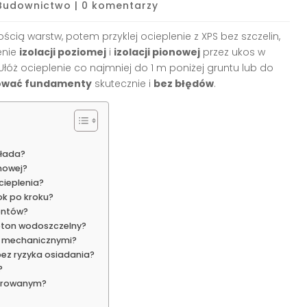
Budownictwo
|
0 komentarzy
ością warstw, potem przyklej ocieplenie z XPS bez szczelin,
enie
izolacji poziomej
i
izolacji pionowej
przez ukos w
Ułóż ocieplenie co najmniej do 1 m poniżej gruntu lub do
lować fundamenty
skutecznie i
bez błędów
.
kłada?
nowej?
cieplenia?
ok po kroku?
entów?
beton wodoszczelny?
i mechanicznymi?
ez ryzyka osiadania?
?
ferowanym?