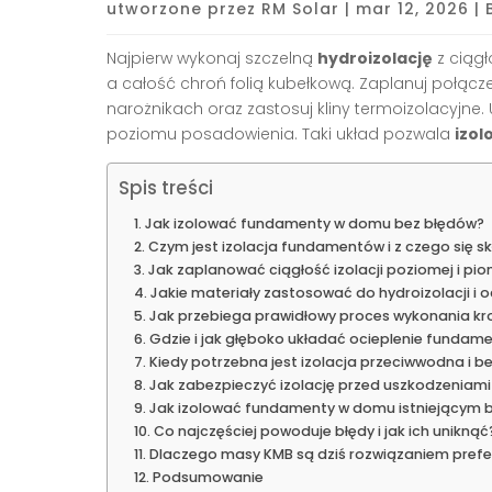
utworzone przez
RM Solar
|
mar 12, 2026
|
Najpierw wykonaj szczelną
hydroizolację
z ciągł
a całość chroń folią kubełkową. Zaplanuj połącz
narożnikach oraz zastosuj kliny termoizolacyjne. 
poziomu posadowienia. Taki układ pozwala
izo
Spis treści
Jak izolować fundamenty w domu bez błędów?
Czym jest izolacja fundamentów i z czego się s
Jak zaplanować ciągłość izolacji poziomej i pio
Jakie materiały zastosować do hydroizolacji i o
Jak przebiega prawidłowy proces wykonania kr
Gdzie i jak głęboko układać ocieplenie fundam
Kiedy potrzebna jest izolacja przeciwwodna i 
Jak zabezpieczyć izolację przed uszkodzeniam
Jak izolować fundamenty w domu istniejącym b
Co najczęściej powoduje błędy i jak ich uniknąć
Dlaczego masy KMB są dziś rozwiązaniem pre
Podsumowanie