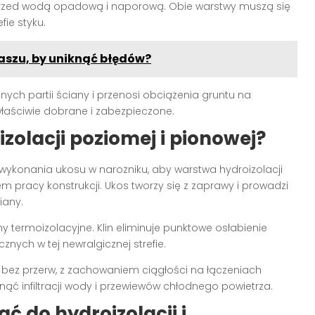
rzed wodą opadową i naporową. Obie warstwy muszą się
fie styku.
daszu, by uniknąć błędów?
nych partii ściany i przenosi obciążenia gruntu na
właściwie dobrane i zabezpieczone.
zolacji poziomej i pionowej?
 wykonania ukosu w narożniku, aby warstwa hydroizolacji
m pracy konstrukcji. Ukos tworzy się z zaprawy i prowadzi
iany.
ny termoizolacyjne. Klin eliminuje punktowe osłabienie
cznych w tej newralgicznej strefie.
ez przerw, z zachowaniem ciągłości na łączeniach
knąć infiltracji wody i przewiewów chłodnego powietrza.
ć do hydroizolacji i