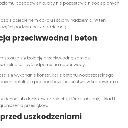
do poziomu posadowienia, aby nie pozostawić nieocieplonych
ść z ociepleniem cokołu i ściany nadziemia. W ten
 części podziemnej z nadziemną.
acja przeciwwodna i beton
 stosuje się izolację przeciwwodną zamiast
 szczelność i być odporne na napór wody.
a się wykonanie konstrukcji z betonu wodoszczelnego.
anych detali, ale podnosi bezpieczeństwo w środowisku o
 denne lub dociskowe z żelbetu, które stabilizują układ i
graniczenia przesiąków.
ę przed uszkodzeniami