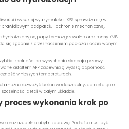
kliwości i wysokiej wytrzymałości. XPS sprawdza się w
zy prawidłowym podparciu i ochronie mechanicznej.
olie hydroizolacyjne, papy termozgrzewalne oraz masy KMB
da się zgodnie z przeznaczeniem podłoża i oczekiwanym
zybkiej zdolności do wysychania skracają przerwy
owane asfaltem APP zapewniają wyższą odporność
czność w niższych temperaturach.
h można rozważyć beton wodoszczelny, pamiętając o
szczelności detali w całym układzie.
y proces wykonania krok po
owe oraz uzupełnia ubytki zaprawą. Podłoże musi być