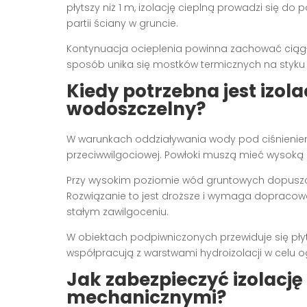
płytszy niż 1 m, izolację cieplną prowadzi się 
partii ściany w gruncie.
Kontynuacja ocieplenia powinna zachować ciągło
sposób unika się mostków termicznych na styku
Kiedy potrzebna jest izol
wodoszczelny?
W warunkach oddziaływania wody pod ciśnieniem
przeciwwilgociowej. Powłoki muszą mieć wysoką
Przy wysokim poziomie wód gruntowych dopuszcz
Rozwiązanie to jest droższe i wymaga dopracow
stałym zawilgoceniu.
W obiektach podpiwniczonych przewiduje się płyty
współpracują z warstwami hydroizolacji w celu o
Jak zabezpieczyć izolacj
mechanicznymi?