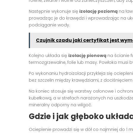
równe, zwarte i wolne od zanieczyszczeń, aby z
Następnie wykonuje się
izolację poziomą
na ławi
prowadząc je do krawędzi i wprowadzając na uk
podciąganie wody.
Czujnik czadu jaki certyfikat jest w
Kolejno układa się
izolację pionową
na ścianie f
termozgrzewalne, folie lub masy. Powłoka musi by
Po wykonaniu hydroizolacji przykleja się ocieple
bez szczelin między krawędziami, z dociśnięciem
Na koniec stosuje się warstwy osłonowe i ochronne
kubełkową, a w strefach narażonych na uszkodzen
mineralny odporny na wilgoć.
Gdzie i jak głęboko ukła
Ocieplenie prowadzi się w dół co najmniej do 1