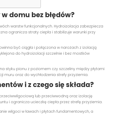
y w domu bez błędów?
óch warstw funkcjonalnych. Hydroizolacja zabezpiecza
na ogranicza straty ciepła i stabilizuje warunki przy
winna być ciągła i połączona w narożach z izolacją
klejona do hydroizolacji szczelnie i bez mostków
ć na styku pionu z poziomem czy szczeliny między płytami
ji muru oraz do wychłodzenia strefy przyziemia.
entów i z czego się składa?
przeciwwilgociową lub przeciwwodną oraz izolację
untu i ogranicza ucieczkę ciepła przez strefę przyziemia.
nie wilgoci w ławach i płytach fundamentowych, a