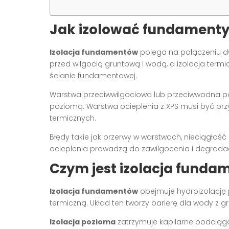
Jak izolować fundament
Izolacja fundamentów
polega na połączeniu dw
przed wilgocią gruntową i wodą, a izolacja termicz
ścianie fundamentowej.
Warstwa przeciwwilgociowa lub przeciwwodna po
poziomą. Warstwa ocieplenia z XPS musi być przy
termicznych.
Błędy takie jak przerwy w warstwach, nieciągłoś
ocieplenia prowadzą do zawilgocenia i degradac
Czym jest izolacja fundam
Izolacja fundamentów
obejmuje hydroizolację 
termiczną. Układ ten tworzy barierę dla wody z gr
Izolacja pozioma
zatrzymuje kapilarne podciąga