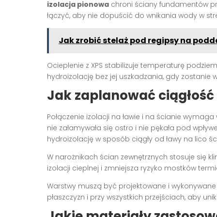
izolacja pionowa
chroni ściany fundamentów p
łączyć, aby nie dopuścić do wnikania wody w stre
Jak zrobić stelaż pod regipsy na pod
Ocieplenie z XPS stabilizuje temperaturę podziem
hydroizolację bez jej uszkadzania, gdy zostanie 
Jak zaplanować ciągłość i
Połączenie izolacji na ławie i na ścianie wymaga
nie załamywała się ostro i nie pękała pod wpływe
hydroizolację w sposób ciągły od ławy na lico śc
W narożnikach ścian zewnętrznych stosuje się kli
izolacji cieplnej i zmniejsza ryzyko mostków termi
Warstwy muszą być projektowane i wykonywane b
płaszczyzn i przy wszystkich przejściach, aby uni
Jakie materiały zastosowa