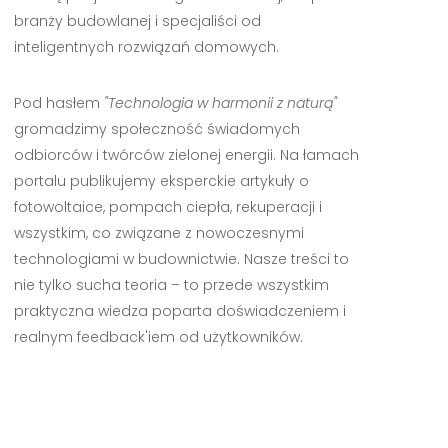
branży budowlanej i specjaliści od
inteligentnych rozwiązań domowych.
Pod hasłem
"Technologia w harmonii z naturą"
gromadzimy społeczność świadomych
odbiorców i twórców zielonej energii. Na łamach
portalu publikujemy eksperckie artykuły o
fotowoltaice, pompach ciepła, rekuperacji i
wszystkim, co związane z nowoczesnymi
technologiami w budownictwie. Nasze treści to
nie tylko sucha teoria – to przede wszystkim
praktyczna wiedza poparta doświadczeniem i
realnym feedback'iem od użytkowników.