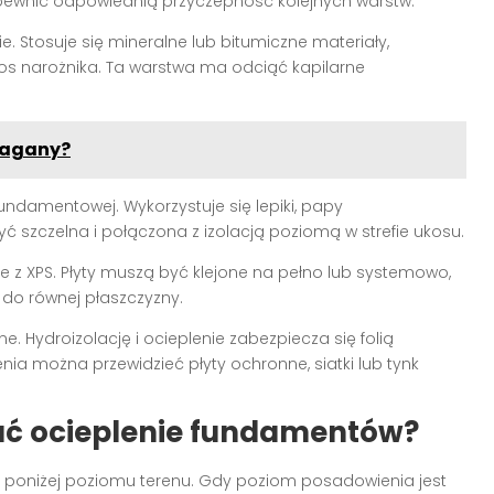
apewnić odpowiednią przyczepność kolejnych warstw.
e. Stosuje się mineralne lub bitumiczne materiały,
os narożnika. Ta warstwa ma odciąć kapilarne
ymagany?
undamentowej. Wykorzystuje się lepiki, papy
ć szczelna i połączona z izolacją poziomą w strefie ukosu.
nie z XPS. Płyty muszą być klejone na pełno lub systemowo,
 do równej płaszczyzny.
. Hydroizolację i ocieplenie zabezpiecza się folią
ia można przewidzieć płyty ochronne, siatki lub tynk
dać ocieplenie fundamentów?
 m poniżej poziomu terenu. Gdy poziom posadowienia jest