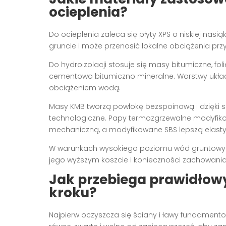
ocieplenia?
Do ocieplenia zaleca się płyty XPS o niskiej nasią
gruncie i może przenosić lokalne obciążenia pr
Do hydroizolacji stosuje się masy bitumiczne, f
cementowo bitumiczno mineralne. Warstwy ukła
obciążeniem wodą.
Masy KMB tworzą powłokę bezspoinową i dzięki s
technologiczne. Papy termozgrzewalne modyfik
mechaniczną, a modyfikowane SBS lepszą elasty
W warunkach wysokiego poziomu wód gruntowyc
jego wyższym koszcie i konieczności zachowania 
Jak przebiega prawidłow
kroku?
Najpierw oczyszcza się ściany i ławy fundament