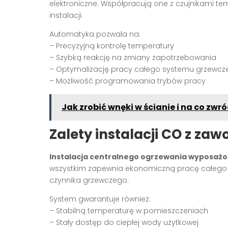
elektroniczne. Współpracują one z czujnikami 
instalacji.
Automatyka pozwala na:
– Precyzyjną kontrolę temperatury
– Szybką reakcję na zmiany zapotrzebowania
– Optymalizację pracy całego systemu grzewc
– Możliwość programowania trybów pracy
Jak zrobić wnęki w ścianie i na co z
Zalety instalacji CO z za
Instalacja centralnego ogrzewania wyposażo
wszystkim zapewnia ekonomiczną pracę całego 
czynnika grzewczego.
System gwarantuje również:
– Stabilną temperaturę w pomieszczeniach
– Stały dostęp do ciepłej wody użytkowej