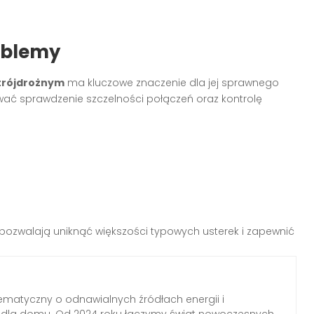
oblemy
 trójdrożnym
ma kluczowe znaczenie dla jej sprawnego
wać sprawdzenie szczelności połączeń oraz kontrolę
pozwalają uniknąć większości typowych usterek i zapewnić
ematyczny o odnawialnych źródłach energii i
h dla domu. Od 2024 roku łączymy świat nowoczesnych