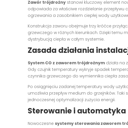
Zawór trójdrożny
stanowi kluczowy element no
odpowiada za właściwe rozdzielanie przepływu 
ogrzewania a zasobnikiem ciepłej wody użytkowe
Konstrukcja zaworu obejmuje trzy króćce przyłą
grzewczego w różnych kierunkach. Dzięki temu 
dystrybucją ciepła w całym systemie.
Zasada działania instala
System CO z zaworem trójdrożnym
działa na 
Gdy czujnik temperatury wykryje spadek tempera
czynnika grzewczego do wymiennika ciepła zaso
Po osiągnięciu zadanej temperatury wody użytko
umożliwia przepływ medium do grzejników. Taki 
jednoczesnej optymalizacji zużycia energii.
Sterowanie i automatyka
Nowoczesne
systemy sterowania zaworem tr