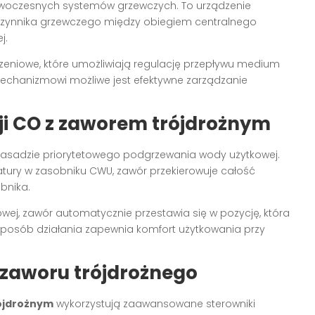
woczesnych systemów grzewczych. To urządzenie
czynnika grzewczego między obiegiem centralnego
j.
czeniowe, które umożliwiają regulację przepływu medium
mechanizmowi możliwe jest efektywne zarządzanie
cji CO z zaworem trójdrożnym
zasadzie priorytetowego podgrzewania wody użytkowej.
tury w zasobniku CWU, zawór przekierowuje całość
bnika.
wej, zawór automatycznie przestawia się w pozycję, która
sposób działania zapewnia komfort użytkowania przy
 zaworu trójdrożnego
ójdrożnym
wykorzystują zaawansowane sterowniki