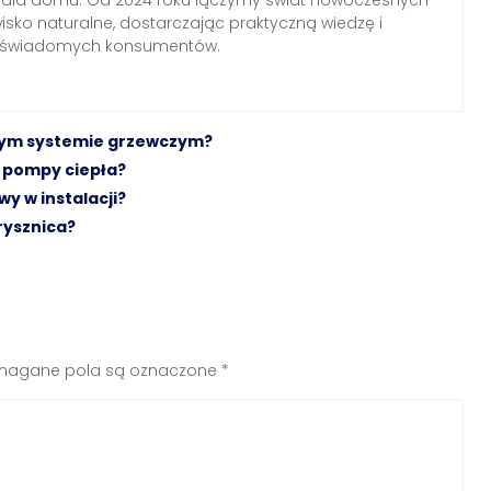
wisko naturalne, dostarczając praktyczną wiedzę i
a świadomych konsumentów.
wym systemie grzewczym?
 pompy ciepła?
y w instalacji?
rysznica?
agane pola są oznaczone
*