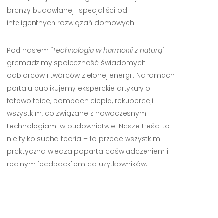
branży budowlanej i specjaliści od
inteligentnych rozwiązań domowych.
Pod hasłem
"Technologia w harmonii z naturą"
gromadzimy społeczność świadomych
odbiorców i twórców zielonej energii. Na łamach
portalu publikujemy eksperckie artykuły o
fotowoltaice, pompach ciepła, rekuperacji i
wszystkim, co związane z nowoczesnymi
technologiami w budownictwie. Nasze treści to
nie tylko sucha teoria – to przede wszystkim
praktyczna wiedza poparta doświadczeniem i
realnym feedback'iem od użytkowników.