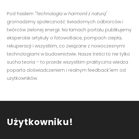
Pod hasłem
"Technologia w harmonii z naturą"
gromadzimy społeczność świadomych odbiorców i
twórców zielonej energii. Na łamach portalu publikujemy
eksperckie artykuły o fotowoltaice, pompach ciepła,
rekuperacji i wszystkim, co związane z nowoczesnymi
technologiami w budownictwie. Nasze treści to nie tylko
sucha teoria – to przede wszystkim praktyczna wiedza
poparta doświadczeniem i realnym feedback'iem od
użytkowników.
Użytkowniku!