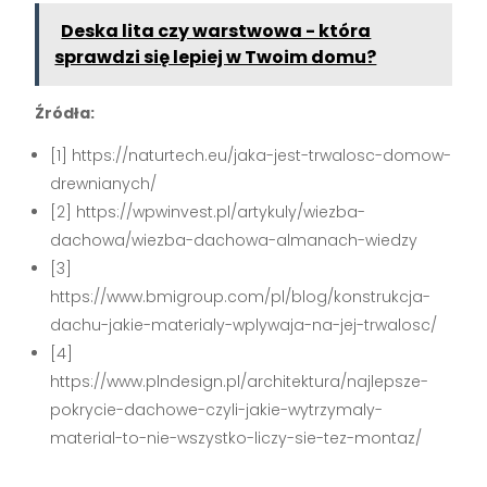
Deska lita czy warstwowa - która
sprawdzi się lepiej w Twoim domu?
Źródła:
[1] https://naturtech.eu/jaka-jest-trwalosc-domow-
drewnianych/
[2] https://wpwinvest.pl/artykuly/wiezba-
dachowa/wiezba-dachowa-almanach-wiedzy
[3]
https://www.bmigroup.com/pl/blog/konstrukcja-
dachu-jakie-materialy-wplywaja-na-jej-trwalosc/
[4]
https://www.plndesign.pl/architektura/najlepsze-
pokrycie-dachowe-czyli-jakie-wytrzymaly-
material-to-nie-wszystko-liczy-sie-tez-montaz/