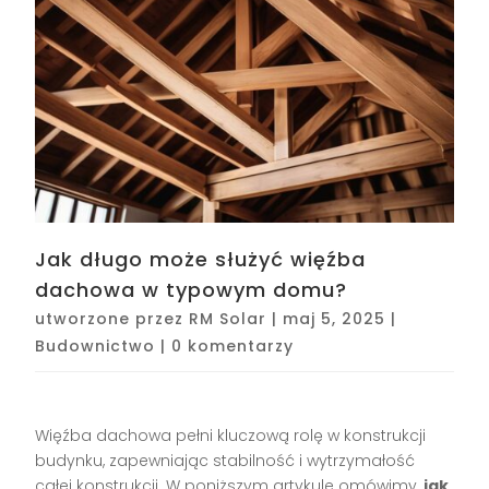
Jak długo może służyć więźba
dachowa w typowym domu?
utworzone przez
RM Solar
|
maj 5, 2025
|
Budownictwo
|
0 komentarzy
Więźba dachowa pełni kluczową rolę w konstrukcji
budynku, zapewniając stabilność i wytrzymałość
całej konstrukcji. W poniższym artykule omówimy,
jak