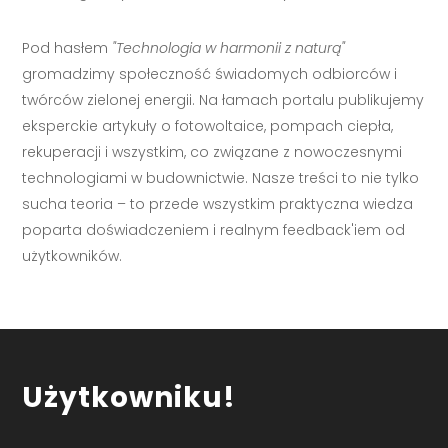
Pod hasłem
"Technologia w harmonii z naturą"
gromadzimy społeczność świadomych odbiorców i
twórców zielonej energii. Na łamach portalu publikujemy
eksperckie artykuły o fotowoltaice, pompach ciepła,
rekuperacji i wszystkim, co związane z nowoczesnymi
technologiami w budownictwie. Nasze treści to nie tylko
sucha teoria – to przede wszystkim praktyczna wiedza
poparta doświadczeniem i realnym feedback'iem od
użytkowników.
Użytkowniku!