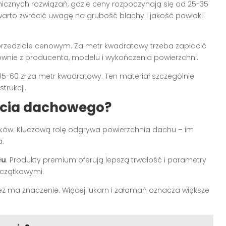
icznych rozwiązań, gdzie ceny rozpoczynają się od 25-35
 warto zwrócić uwagę na grubość blachy i jakość powłoki
przedziale cenowym. Za metr kwadratowy trzeba zapłacić
łównie z producenta, modelu i wykończenia powierzchni.
35-60 zł za metr kwadratowy. Ten materiał szczególnie
rukcji.
ycia dachowego?
ików. Kluczową rolę odgrywa powierzchnia dachu – im
a.
łu
. Produkty premium oferują lepszą trwałość i parametry
oczątkowymi.
eż ma znaczenie. Więcej lukarn i załamań oznacza większe