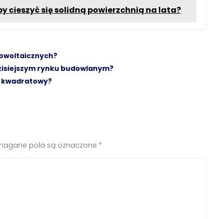
 cieszyć się solidną powierzchnią na lata?
towoltaicznych?
dzisiejszym rynku budowlanym?
r kwadratowy?
agane pola są oznaczone
*