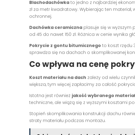
Blachodachówka
to jedno z najbardziej ekonom
zł za metr kwadratowy. Wybierając ten materiał,
ochronnej.
Dachówka ceramiczna
plasuje się w wyższym 
od 45 do nawet 150 zł. Różnica w cenie wynika g
Pokrycie z gontu bitumicznego
to koszt rzędu 
sprawdza się na dachach o skomplikowanej konst
Co wpływa na cenę pokr
Koszt materiału na dach
zależy od wielu czynn
większa, tym więcej zapłacimy za całość pokryci
Istotna jest również
jakość wybranego materia
techniczne, ale wiążą się z wyższymi kosztami p
Stopień skomplikowania konstrukcji dachu równi
straty materiału podczas montażu.