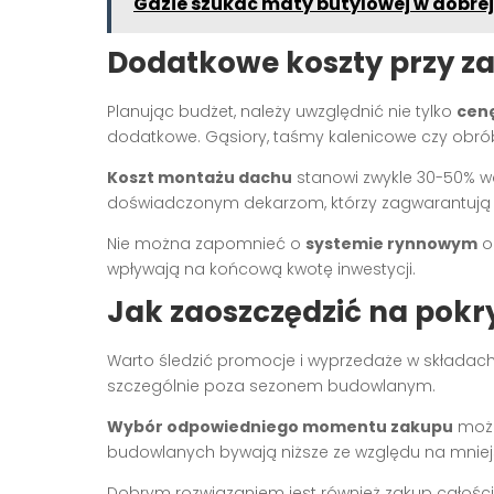
Gdzie szukać maty butylowej w dobrej
Dodatkowe koszty przy z
Planując budżet, należy uwzględnić nie tylko
cen
dodatkowe. Gąsiory, taśmy kalenicowe czy obró
Koszt montażu dachu
stanowi zwykle 30-50% wa
doświadczonym dekarzom, którzy zagwarantują 
Nie można zapomnieć o
systemie rynnowym
o
wpływają na końcową kwotę inwestycji.
Jak zaoszczędzić na pok
Warto śledzić promocje i wyprzedaże w składach
szczególnie poza sezonem budowlanym.
Wybór odpowiedniego momentu zakupu
może
budowlanych bywają niższe ze względu na mniej
Dobrym rozwiązaniem jest również zakup całości