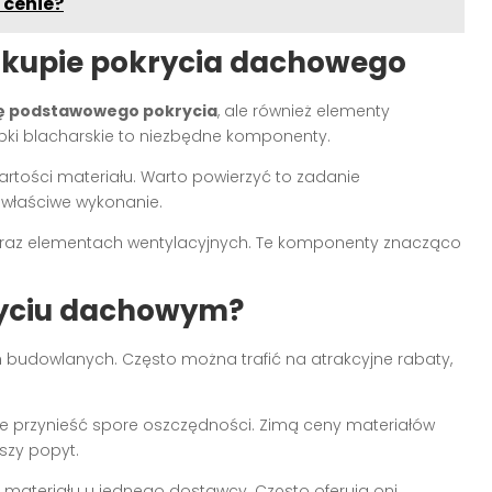
 cenie?
akupie pokrycia dachowego
ę podstawowego pokrycia
, ale również elementy
bki blacharskie to niezbędne komponenty.
rtości materiału. Warto powierzyć to zadanie
właściwe wykonanie.
raz elementach wentylacyjnych. Te komponenty znacząco
ryciu dachowym?
 budowlanych. Często można trafić na atrakcyjne rabaty,
 przynieść spore oszczędności. Zimą ceny materiałów
szy popyt.
 materiału u jednego dostawcy. Często oferują oni