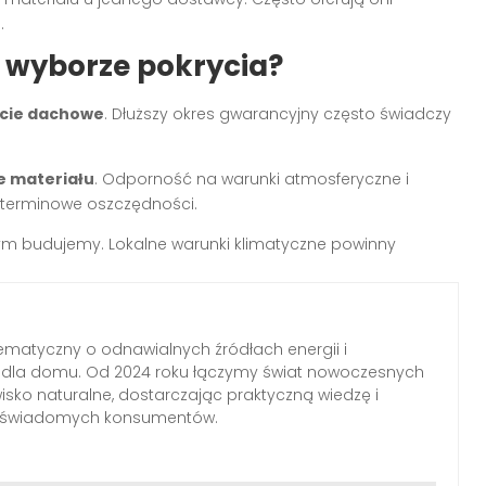
.
 wyborze pokrycia?
ycie dachowe
. Dłuższy okres gwarancyjny często świadczy
e materiału
. Odporność na warunki atmosferyczne i
goterminowe oszczędności.
rym budujemy. Lokalne warunki klimatyczne powinny
ematyczny o odnawialnych źródłach energii i
h dla domu. Od 2024 roku łączymy świat nowoczesnych
wisko naturalne, dostarczając praktyczną wiedzę i
a świadomych konsumentów.