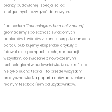
branży budowlanej i specjaliści od
inteligentnych rozwiązań domowych.
Pod hasłem
"Technologia w harmonii z naturą"
gromadzimy społeczność świadomych
odbiorców i twórców zielonej energii. Na łamach
portalu publikujemy eksperckie artykuły o
fotowoltaice, pompach ciepła, rekuperacji i
wszystkim, co związane z nowoczesnymi
technologiami w budownictwie. Nasze treści to
nie tylko sucha teoria – to przede wszystkim
praktyczna wiedza poparta doświadczeniem i
realnym feedback'iem od użytkowników.