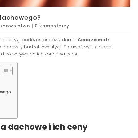
a dachowego?
udownictwo
|
0 komentarzy
ych decyzji podczas budowy domu.
Cena za metr
ałkowity budżet inwestycji. Sprawdźmy, ile trzeba
 i co wpływa na ich końcową cenę.
owego
ia dachowe i ich ceny